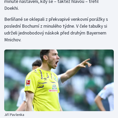
minutě nastavení, kdy se – taktéž hlavou – trefil
Doekhi.
Olympijské hry
Berlíňané se oklepali z překvapivé venkovní porážky s
Parasport
poslední Bochumí z minulého týdne. V čele tabulky si
udrželi jednobodový náskok před druhým Bayernem
Plavání
Mnichov.
Plážový volejbal
Ragby
Rychlobruslení
Rychlostní kanoistika
Short track
Sportovní střelba
Jiří Pavlenka