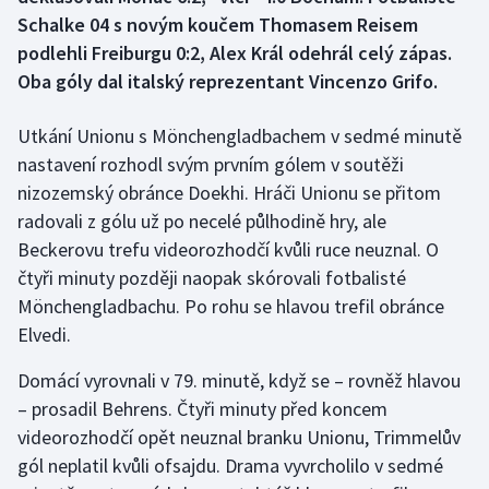
Schalke 04 s novým koučem Thomasem Reisem
Gymnastika
podlehli Freiburgu 0:2, Alex Král odehrál celý zápas.
Oba góly dal italský reprezentant Vincenzo Grifo.
Házená
Utkání Unionu s Mönchengladbachem v sedmé minutě
Jezdectví
nastavení rozhodl svým prvním gólem v soutěži
nizozemský obránce Doekhi. Hráči Unionu se přitom
Judo
radovali z gólu už po necelé půlhodině hry, ale
Beckerovu trefu videorozhodčí kvůli ruce neuznal. O
Krasobruslení
čtyři minuty později naopak skórovali fotbalisté
Mönchengladbachu. Po rohu se hlavou trefil obránce
Lezení
Elvedi.
Lyže a snowboard
Domácí vyrovnali v 79. minutě, když se – rovněž hlavou
– prosadil Behrens. Čtyři minuty před koncem
Moderní pětiboj
videorozhodčí opět neuznal branku Unionu, Trimmelův
gól neplatil kvůli ofsajdu. Drama vyvrcholilo v sedmé
Motorsport