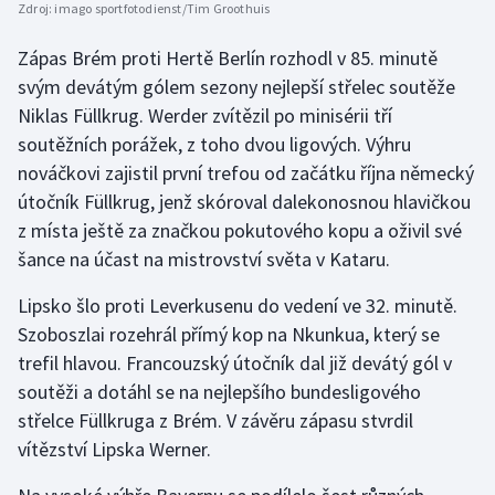
Zdroj:
imago sportfotodienst/Tim Groothuis
Stolní tenis
Zápas Brém proti Hertě Berlín rozhodl v 85. minutě
Triatlon
svým devátým gólem sezony nejlepší střelec soutěže
Niklas Füllkrug. Werder zvítězil po minisérii tří
Veslování
soutěžních porážek, z toho dvou ligových. Výhru
nováčkovi zajistil první trefou od začátku října německý
Vodní slalom
útočník Füllkrug, jenž skóroval dalekonosnou hlavičkou
Volejbal
z místa ještě za značkou pokutového kopu a oživil své
šance na účast na mistrovství světa v Kataru.
Ostatní
Lipsko šlo proti Leverkusenu do vedení ve 32. minutě.
Szoboszlai rozehrál přímý kop na Nkunkua, který se
trefil hlavou. Francouzský útočník dal již devátý gól v
soutěži a dotáhl se na nejlepšího bundesligového
střelce Füllkruga z Brém. V závěru zápasu stvrdil
vítězství Lipska Werner.