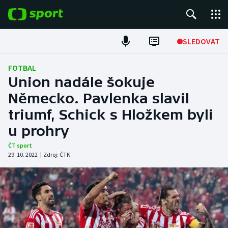
POPULÁRNÍ
SLEDOVAT
Fotbal
FOTBAL
Union nadále šokuje
Hokej
Německo. Pavlenka slavil
triumf, Schick s Hložkem byli
Tenis
u prohry
Atletika
ČT sport
29. 10. 2022
|
Zdroj:
ČTK
Cyklistika
DALŠÍ SPORTY
Americký fotbal
NEPŘEHLÉDNĚTE