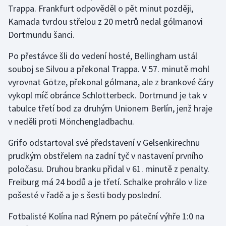
Trappa. Frankfurt odpověděl o pět minut později,
Kamada tvrdou střelou z 20 metrů nedal gólmanovi
Dortmundu šanci.
Po přestávce šli do vedení hosté, Bellingham ustál
souboj se Silvou a překonal Trappa. V 57. minutě mohl
vyrovnat Götze, překonal gólmana, ale z brankové čáry
vykopl míč obránce Schlotterbeck. Dortmund je tak v
tabulce třetí bod za druhým Unionem Berlín, jenž hraje
v neděli proti Mönchengladbachu.
Grifo odstartoval své představení v Gelsenkirechnu
prudkým obstřelem na zadní tyč v nastavení prvního
poločasu. Druhou branku přidal v 61. minutě z penalty.
Freiburg má 24 bodů a je třetí. Schalke prohrálo v lize
pošesté v řadě a je s šesti body poslední.
Fotbalisté Kolína nad Rýnem po páteční výhře 1:0 na