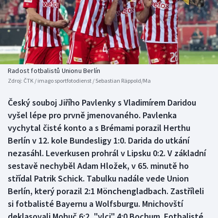
Baseball a softbal
Soutěže
Basketbal
Historické návraty
Biatlon
Aplikace ČT sport
Radost fotbalistů Unionu Berlín
Boby a skeleton
AZ kvíz
Zdroj:
ČTK / imago sportfotodienst / Sebastian Räppold/Ma
Box
Český souboj Jiřího Pavlenky s Vladimírem Daridou
vyšel lépe pro prvně jmenovaného. Pavlenka
Curling
vychytal čisté konto a s Brémami porazil Herthu
Berlín v 12. kole Bundesligy 1:0. Darida do utkání
Dostihy
nezasáhl. Leverkusen prohrál v Lipsku 0:2. V základní
sestavě nechyběl Adam Hložek, v 65. minutě ho
Florbal
střídal Patrik Schick. Tabulku nadále vede Union
Berlín, který porazil 2:1 Mönchengladbach. Zastříleli
Futsal
si fotbalisté Bayernu a Wolfsburgu. Mnichovští
deklasovali Mohuč 6:2, "vlci" 4:0 Bochum. Fotbalisté
Golf