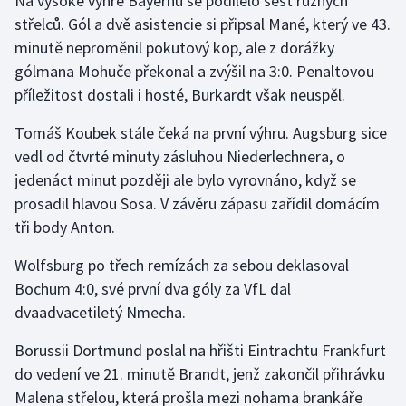
Na vysoké výhře Bayernu se podílelo šest různých
střelců. Gól a dvě asistencie si připsal Mané, který ve 43.
minutě neproměnil pokutový kop, ale z dorážky
gólmana Mohuče překonal a zvýšil na 3:0. Penaltovou
příležitost dostali i hosté, Burkardt však neuspěl.
Tomáš Koubek stále čeká na první výhru. Augsburg sice
vedl od čtvrté minuty zásluhou Niederlechnera, o
jedenáct minut později ale bylo vyrovnáno, když se
prosadil hlavou Sosa. V závěru zápasu zařídil domácím
tři body Anton.
Wolfsburg po třech remízách za sebou deklasoval
Bochum 4:0, své první dva góly za VfL dal
dvaadvacetiletý Nmecha.
Borussii Dortmund poslal na hřišti Eintrachtu Frankfurt
do vedení ve 21. minutě Brandt, jenž zakončil přihrávku
Malena střelou, která prošla mezi nohama brankáře