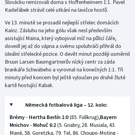
Slovácku remizovali doma s Hoffenheimem 1:1. Pavel
Kadeřábek strávil celé utkání na lavičce hostů.
Ve 13. minutě se prosadil nejlepší střelec domácích
Kainz. Zásluhu na jeho gólu však nesl především
asistující Maina, který vybojoval míč na půlicí čáře,
dovedl jej až do vápna a svému spoluhráči přihrál do
ideální střelecké pozice. O devět minut později usměrnil
Bruun Larsen Baumgartnerův nízký centr za záda
brankáře Schwäbeho a vyrovnal na konečných 1:1. Tři
minuty před koncem byl ještě vyloučen po druhé žluté
kartě hostující Kabak.
Německá fotbalová liga – 12. kolo:
Brémy - Hertha Berlín 1:0
(85. Füllkrug),
Bayern
Mnichov - Mohuč 6:2
(5. Gnabry, 28. Musiala, 43.
Mané, 58. Goretzka, 79. Tel, 86. Choupo-Moting -