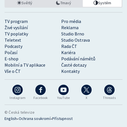
Světlý
Tmavý
Systém
TV program
Pro média
Živé vysílání
Reklama
TV poplatky
Studio Brno
Teletext
Studio Ostrava
Podcasty
Rada ČT
Počasí
Kariéra
E-shop
Podávání námětů
Mobilní a TV aplikace
Časté dotazy
Vše o ČT
Kontakty
Instagram
Facebook
YouTube
X
Threads
© Česká televize
•
•
English
Ochrana soukromí
Přístupnost