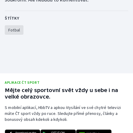
Stolní tenis
ŠTÍTKY
Triatlon
Fotbal
Veslování
Vodní slalom
Volejbal
Ostatní
APLIKACE ČT SPORT
Mějte celý sportovní svět vždy u sebe i na
velké obrazovce.
S mobilní aplikací, HbbTV a apkou iVysílání ve své chytré televizi
máte ČT sport vždy po ruce. Sledujte přímé přenosy, články a
bonusový obsah kdekoli a kdykoli.