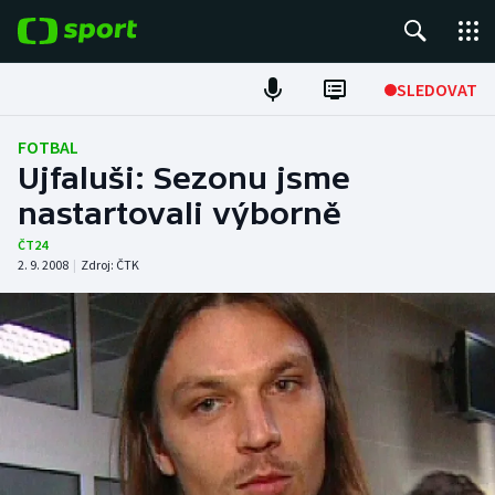
POPULÁRNÍ
SLEDOVAT
Fotbal
FOTBAL
Ujfaluši: Sezonu jsme
Hokej
nastartovali výborně
Tenis
ČT24
2. 9. 2008
|
Zdroj:
ČTK
Atletika
Cyklistika
DALŠÍ SPORTY
Americký fotbal
NEPŘEHLÉDNĚTE