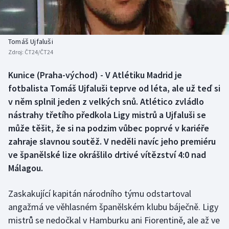
Baseball a softbal
Soutěže
Basketbal
Historické návraty
Tomáš Ujfaluši
Zdroj:
ČT24/ČT24
Biatlon
Aplikace ČT sport
Kunice (Praha-východ) - V Atlétiku Madrid je
Boby a skeleton
AZ kvíz
fotbalista Tomáš Ujfaluši teprve od léta, ale už teď si
v něm splnil jeden z velkých snů. Atlético zvládlo
Box
nástrahy třetího předkola Ligy mistrů a Ujfaluši se
může těšit, že si na podzim vůbec poprvé v kariéře
Curling
zahraje slavnou soutěž. V neděli navíc jeho premiéru
ve španělské lize okrášlilo drtivé vítězství 4:0 nad
Dostihy
Málagou.
Florbal
Zaskakující kapitán národního týmu odstartoval
Futsal
angažmá ve věhlasném španělském klubu báječně. Ligy
mistrů se nedočkal v Hamburku ani Fiorentině, ale až ve
Golf