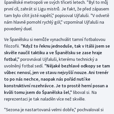
španělské metropoli ve svých třiceti letech. "Byl to můj
první cíl, zahrát si Ligu mistrů. Je fakt, že před zápasem
Gymnastika
tam bylo cítit jisté napětí," popisoval Ujfaluši. "V odvetě
nám hlavně pomohl rychlý gól," vzpomínal Ujfaluši na
Házená
povedený duel.
Jezdectví
Ve Španělsku si nemůže vynachválit tamní fotbalovou
filozofii.
"Když to řeknu jednoduše, tak v Itálii jsem se
Judo
skvěle naučil taktiku a ve Španělsku se zase hraje
fotbal,"
porovnával Ujfaluši, kterému technický a
Krasobruslení
uvolněný fotbal sedí.
"Nějaké bezhlavé odkopy se tam
vůbec nenosí, jen ve stavu nejvyšší nouze. Ani trenér
Lezení
to po nás nechce, naopak nás pořád nutí ke
Lyže a snowboard
konstruktivní rozehrávce. Je to prostě herní posun a
kvůli tomu jsem do Španělska šel,"
liboval si. Na
Moderní pětiboj
reprezentaci je tak naladěn více než skvěle.
"Sezona je nastartovaná velmi dobře," pochvaloval si
Motorsport