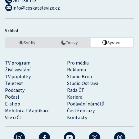
261 136 113
info@ceskatelevize.cz
Vzhled
Světlý
Tmavý
Systém
TV program
Pro média
Živé vysílání
Reklama
TV poplatky
Studio Brno
Teletext
Studio Ostrava
Podcasty
Rada ČT
Počasí
Kariéra
E-shop
Podávání námětů
Mobilní a TV aplikace
Časté dotazy
Vše o ČT
Kontakty