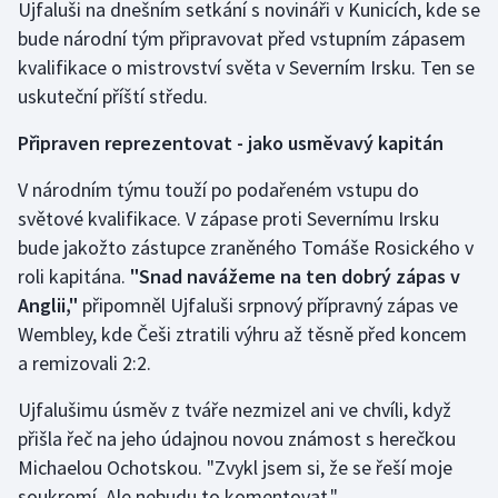
Ujfaluši na dnešním setkání s novináři v Kunicích, kde se
Olympijské hry
bude národní tým připravovat před vstupním zápasem
kvalifikace o mistrovství světa v Severním Irsku. Ten se
Parasport
uskuteční příští středu.
Plavání
Připraven reprezentovat - jako usměvavý kapitán
V národním týmu touží po podařeném vstupu do
Plážový volejbal
světové kvalifikace. V zápase proti Severnímu Irsku
bude jakožto zástupce zraněného Tomáše Rosického v
Ragby
roli kapitána.
"Snad navážeme na ten dobrý zápas v
Rychlobruslení
Anglii,"
připomněl Ujfaluši srpnový přípravný zápas ve
Wembley, kde Češi ztratili výhru až těsně před koncem
Rychlostní kanoistika
a remizovali 2:2.
Short track
Ujfalušimu úsměv z tváře nezmizel ani ve chvíli, když
přišla řeč na jeho údajnou novou známost s herečkou
Sportovní střelba
Michaelou Ochotskou. "Zvykl jsem si, že se řeší moje
soukromí. Ale nebudu to komentovat."