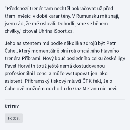
Short track
"Předchozí trenér tam nechtěl pokračovat už před
třemi měsíci v době karantény. V Rumunsku mě znají,
Sportovní střelba
jsem rád, že mě oslovili. Dohodli jsme se během
chvilky," citoval Uhrina iSport.cz.
Stolní tenis
Jeho asistentem má podle několika zdrojů být Petr
Triatlon
Čuhel, který momentálně plní roli oficiálního hlavního
trenéra Příbrami. Nový kouč posledního celku české ligy
Veslování
Pavel Horváth totiž ještě nemá dostudovanou
profesionální licenci a může vystupovat jen jako
Vodní slalom
asistent. Příbramský tiskový mluvčí ČTK řekl, že o
Volejbal
Čuhelově možném odchodu do Gaz Metanu nic neví.
Ostatní
ŠTÍTKY
Fotbal