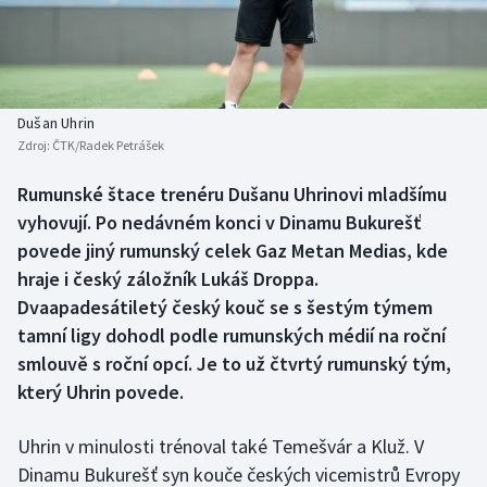
Atletika
Soutěže
Baseball a softbal
Historické návraty
Basketbal
Aplikace ČT sport
Dušan Uhrin
Zdroj:
ČTK/Radek Petrášek
Biatlon
AZ kvíz
Rumunské štace trenéru Dušanu Uhrinovi mladšímu
vyhovují. Po nedávném konci v Dinamu Bukurešť
Boby a skeleton
povede jiný rumunský celek Gaz Metan Medias, kde
Box
hraje i český záložník Lukáš Droppa.
Dvaapadesátiletý český kouč se s šestým týmem
Curling
tamní ligy dohodl podle rumunských médií na roční
smlouvě s roční opcí. Je to už čtvrtý rumunský tým,
Cyklistika
který Uhrin povede.
Dostihy
Uhrin v minulosti trénoval také Temešvár a Kluž. V
Dinamu Bukurešť syn kouče českých vicemistrů Evropy
Florbal