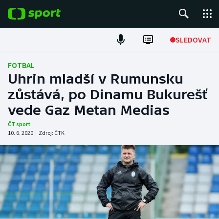
POPULÁRNÍ
SLEDOVAT
ME v atletice
FOTBAL
Uhrin mladší v Rumunsku
ME v plavání
zůstává, po Dinamu Bukurešť
vede Gaz Metan Medias
Fotbal
ČT sport
Hokej
10. 6. 2020
|
Zdroj:
ČTK
Tenis
DALŠÍ SPORTY
Americký fotbal
NEPŘEHLÉDNĚTE