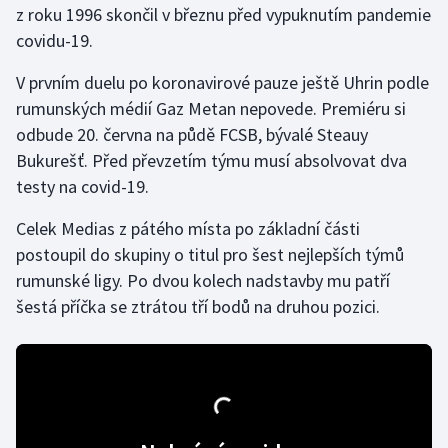
z roku 1996 skončil v březnu před vypuknutím pandemie
covidu-19.
Futsal
V prvním duelu po koronavirové pauze ještě Uhrin podle
Golf
rumunských médií Gaz Metan nepovede. Premiéru si
odbude 20. června na půdě FCSB, bývalé Steauy
Gymnastika
Bukurešť. Před převzetím týmu musí absolvovat dva
testy na covid-19.
Házená
Celek Medias z pátého místa po základní části
Jezdectví
postoupil do skupiny o titul pro šest nejlepších týmů
rumunské ligy. Po dvou kolech nadstavby mu patří
Judo
šestá příčka se ztrátou tří bodů na druhou pozici.
Krasobruslení
Lezení
Lyže a snowboard