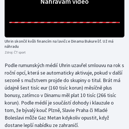
Nahrávám video
Moderní pětiboj
Motorsport
Olympijské hry
Uhrin skončil kvůli financím na lavičce Dinama Bukurešť. Už má
náhradu
Parasport
Zdroj:
ČT sport
Plavání
Podle rumunských médií Uhrin uzavřel smlouvu na rok s
roční opcí, která se automaticky aktivuje, pokud v další
Plážový volejbal
sezoně s mužstvem projde do skupiny o titul. Brát má
údajně šest tisíc eur (160 tisíc korun) měsíčně plus
Ragby
bonusy, zatímco v Dinamu měl plat 10 tisíc (266 tisíc
korun). Podle médií je součástí dohody i klauzule o
Rychlobruslení
tom, že bývalý kouč Plzně, Slavie Praha či Mladé
Boleslavi může Gaz Metan kdykoliv opustit, když
Rychlostní kanoistika
dostane lepší nabídku ze zahraničí.