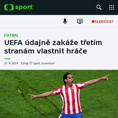
POPULÁRNÍ
SLEDOVAT
Fotbal
FOTBAL
UEFA údajně zakáže třetím
Hokej
stranám vlastnit hráče
Tenis
vma
27. 9. 2014
|
Zdroj:
ČT sport
,
Guardian
Atletika
Cyklistika
DALŠÍ SPORTY
Americký fotbal
NEPŘEHLÉDNĚTE