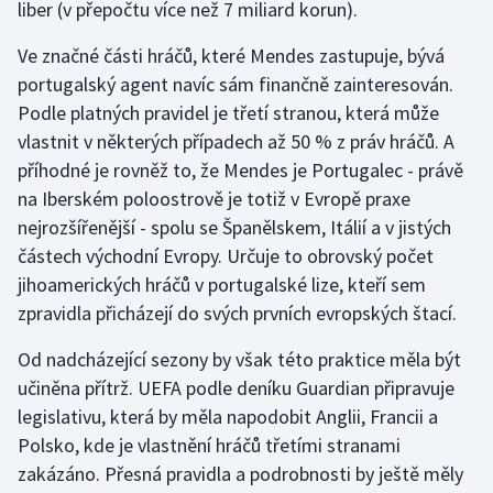
liber (v přepočtu více než 7 miliard korun).
Gymnastika
Ve značné části hráčů, které Mendes zastupuje, bývá
portugalský agent navíc sám finančně zainteresován.
Házená
Podle platných pravidel je třetí stranou, která může
vlastnit v některých případech až 50 % z práv hráčů. A
Jezdectví
příhodné je rovněž to, že Mendes je Portugalec - právě
na Iberském poloostrově je totiž v Evropě praxe
Judo
nejrozšířenější - spolu se Španělskem, Itálií a v jistých
částech východní Evropy. Určuje to obrovský počet
Krasobruslení
jihoamerických hráčů v portugalské lize, kteří sem
zpravidla přicházejí do svých prvních evropských štací.
Lezení
Od nadcházející sezony by však této praktice měla být
Lyže a snowboard
učiněna přítrž. UEFA podle deníku Guardian připravuje
legislativu, která by měla napodobit Anglii, Francii a
Moderní pětiboj
Polsko, kde je vlastnění hráčů třetími stranami
zakázáno. Přesná pravidla a podrobnosti by ještě měly
Motorsport