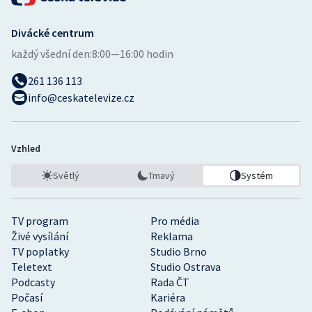
Divácké centrum
každý všední den:
8:00—16:00 hodin
261 136 113
info@ceskatelevize.cz
Vzhled
Světlý
Tmavý
Systém
TV program
Pro média
Živé vysílání
Reklama
TV poplatky
Studio Brno
Teletext
Studio Ostrava
Podcasty
Rada ČT
Počasí
Kariéra