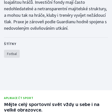
loajalitou hráčů. Investiční fondy mají často
Stolní tenis
nedohledatelné a netransparentní majitelské struktury,
a mohou tak na hráče, kluby i trenéry vyvíjet nežádoucí
Triatlon
tlak. Praxe je zároveň podle Guardianu hodně spojena s
Veslování
nedovoleným ovlivňováním utkání.
Vodní slalom
ŠTÍTKY
Volejbal
Fotbal
Ostatní
APLIKACE ČT SPORT
Mějte celý sportovní svět vždy u sebe i na
velké obrazovce.