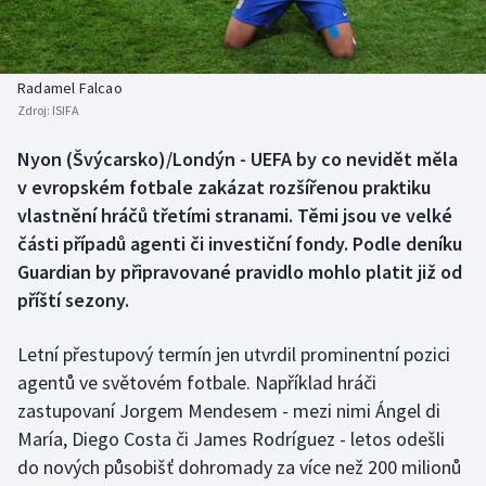
Baseball a softbal
Soutěže
Basketbal
Historické návraty
Radamel Falcao
Zdroj:
ISIFA
Biatlon
Aplikace ČT sport
Nyon (Švýcarsko)/Londýn - UEFA by co nevidět měla
Boby a skeleton
AZ kvíz
v evropském fotbale zakázat rozšířenou praktiku
vlastnění hráčů třetími stranami. Těmi jsou ve velké
Box
části případů agenti či investiční fondy. Podle deníku
Guardian by připravované pravidlo mohlo platit již od
Curling
příští sezony.
Dostihy
Letní přestupový termín jen utvrdil prominentní pozici
Florbal
agentů ve světovém fotbale. Například hráči
zastupovaní Jorgem Mendesem - mezi nimi Ángel di
Futsal
María, Diego Costa či James Rodríguez - letos odešli
do nových působišť dohromady za více než 200 milionů
Golf