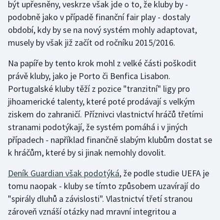
být upřesněny, veskrze však jde o to, že kluby by -
Olympijské hry
podobně jako v případě finanční fair play - dostaly
období, kdy by se na nový systém mohly adaptovat,
Parasport
musely by však již začít od ročníku 2015/2016.
Plavání
Na papíře by tento krok mohl z velké části poškodit
právě kluby, jako je Porto či Benfica Lisabon.
Plážový volejbal
Portugalské kluby těží z pozice "tranzitní" ligy pro
jihoamerické talenty, které poté prodávají s velkým
Ragby
ziskem do zahraničí. Příznivci vlastnictví hráčů třetími
stranami podotýkají, že systém pomáhá i v jiných
Rychlobruslení
případech - například finančně slabým klubům dostat se
k hráčům, které by si jinak nemohly dovolit.
Rychlostní kanoistika
Deník Guardian však podotýká
, že podle studie UEFA je
Short track
tomu naopak - kluby se tímto způsobem uzavírají do
"spirály dluhů a závislosti". Vlastnictví třetí stranou
Sportovní střelba
zároveň vznáší otázky nad mravní integritou a