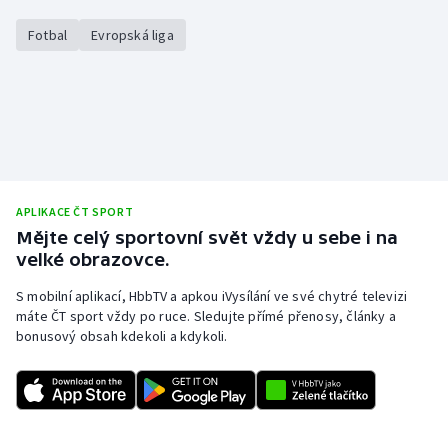
Stolní tenis
Fotbal
Evropská liga
Triatlon
Veslování
Vodní slalom
Volejbal
APLIKACE ČT SPORT
Mějte celý sportovní svět vždy u sebe i na
Ostatní
velké obrazovce.
S mobilní aplikací, HbbTV a apkou iVysílání ve své chytré televizi
máte ČT sport vždy po ruce. Sledujte přímé přenosy, články a
bonusový obsah kdekoli a kdykoli.