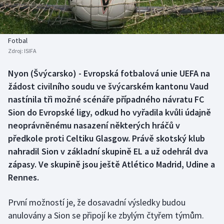
Baseball a softbal
Soutěže
Basketbal
Historické návraty
Fotbal
Zdroj:
ISIFA
Biatlon
Aplikace ČT sport
Nyon (Švýcarsko) - Evropská fotbalová unie UEFA na
Boby a skeleton
AZ kvíz
žádost civilního soudu ve švýcarském kantonu Vaud
nastínila tři možné scénáře případného návratu FC
Box
Sion do Evropské ligy, odkud ho vyřadila kvůli údajně
neoprávněnému nasazení některých hráčů v
Curling
předkole proti Celtiku Glasgow. Právě skotský klub
nahradil Sion v základní skupině EL a už odehrál dva
Dostihy
zápasy. Ve skupině jsou ještě Atlético Madrid, Udine a
Florbal
Rennes.
Futsal
První možností je, že dosavadní výsledky budou
anulovány a Sion se připojí ke zbylým čtyřem týmům.
Golf