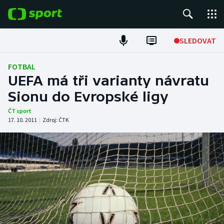
POPULÁRNÍ
SLEDOVAT
Fotbal
FOTBAL
UEFA má tři varianty návratu
Hokej
Sionu do Evropské ligy
Tenis
ČT sport
17. 10. 2011
|
Zdroj:
ČTK
Atletika
Cyklistika
DALŠÍ SPORTY
Americký fotbal
NEPŘEHLÉDNĚTE