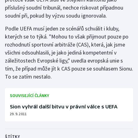
příslušný soudní tribunál, nechce riskovat případnou
Olympijské hry
soudní při, pokud by výzvu soudu ignorovala.
Parasport
Podle UEFA musí jeden ze scénářů schválit i kluby,
kterých se to týká. "Mohou to však přijmout pouze po
Plavání
rozhodnutí sportovní arbitráže (CAS), která, jak jsme
všichni odsouhlasili, je jako jediná kompetentní v
Plážový volejbal
záležitostech Evropské ligy," uvedla evropská unie s
tím, že případ může jít k CAS pouze se souhlasem Sionu.
Ragby
To se zatím nestalo.
Rychlobruslení
SOUVISEJÍCÍ ČLÁNKY
Rychlostní kanoistika
Sion vyhrál další bitvu v právní válce s UEFA
Short track
29. 9. 2011
Sportovní střelba
ŠTÍTKY