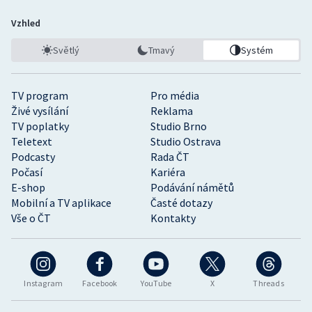
Vzhled
Světlý
Tmavý
Systém
TV program
Pro média
Živé vysílání
Reklama
TV poplatky
Studio Brno
Teletext
Studio Ostrava
Podcasty
Rada ČT
Počasí
Kariéra
E-shop
Podávání námětů
Mobilní a TV aplikace
Časté dotazy
Vše o ČT
Kontakty
Instagram
Facebook
YouTube
X
Threads