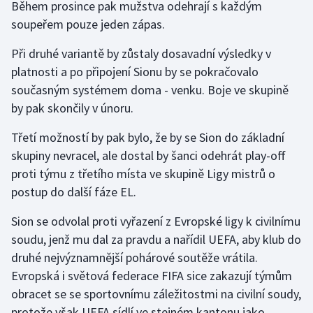
Během prosince pak mužstva odehrají s každým
soupeřem pouze jeden zápas.
Gymnastika
Při druhé variantě by zůstaly dosavadní výsledky v
Házená
platnosti a po připojení Sionu by se pokračovalo
současným systémem doma - venku. Boje ve skupině
Jezdectví
by pak skončily v únoru.
Judo
Třetí možností by pak bylo, že by se Sion do základní
skupiny nevracel, ale dostal by šanci odehrát play-off
Krasobruslení
proti týmu z třetího místa ve skupině Ligy mistrů o
postup do další fáze EL.
Lezení
Sion se odvolal proti vyřazení z Evropské ligy k civilnímu
Lyže a snowboard
soudu, jenž mu dal za pravdu a nařídil UEFA, aby klub do
druhé nejvýznamnější pohárové soutěže vrátila.
Moderní pětiboj
Evropská i světová federace FIFA sice zakazují týmům
obracet se se sportovnímu záležitostmi na civilní soudy,
Motorsport
protože však UEFA sídlí ve stejném kantonu jako