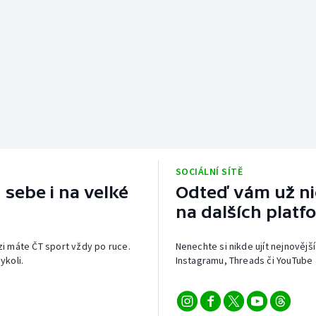
SOCIÁLNÍ SÍTĚ
 sebe i na velké
Odteď vám už nic
na dalších platf
izi máte ČT sport vždy po ruce.
Nenechte si nikde ujít nejnovější
ykoli.
Instagramu, Threads či YouTube 