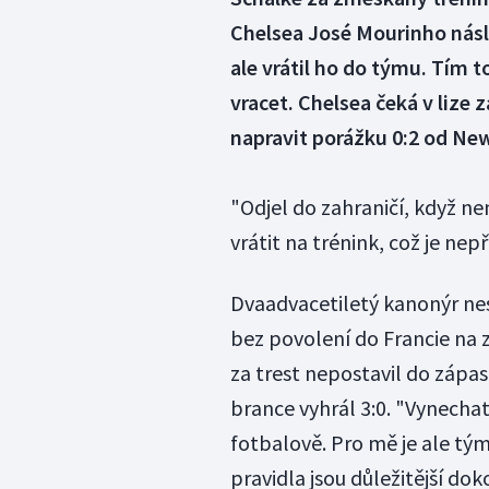
Chelsea José Mourinho násl
ale vrátil ho do týmu. Tím t
vracet. Chelsea čeká v liz
napravit porážku 0:2 od Ne
"Odjel do zahraničí, když ne
vrátit na trénink, což je nep
Dvaadvacetiletý kanonýr nes
bez povolení do Francie na 
za trest nepostavil do zápa
brance vyhrál 3:0. "Vynechat
fotbalově. Pro mě je ale tým
pravidla jsou důležitější do