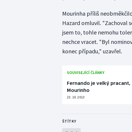
Mourinha příliš neobměkčilo
Hazard omluvil. "Zachoval se
jsem to, tohle nemohu toler
nechce vracet. "Byl nominová
konec případu," uzavřel.
SOUVISEJÍCÍ ČLÁNKY
Fernando je velký pracant,
Mourinho
23. 10. 2013
ŠTÍTKY