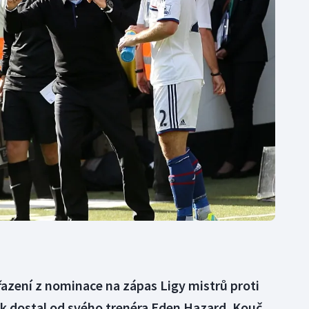
Moderní pětiboj
Triatlon
Motorsport
Veslování
Olympijské hry
Vodní slalom
Parasport
Volejbal
Plavání
Ostatní
Plážový volejbal
azení z nominace na zápas Ligy mistrů proti
k dostal od svého trenéra Eden Hazard. Kouč