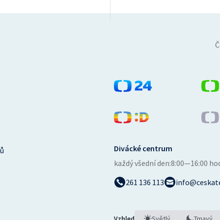
Č
Divácké centrum
ů
každý všední den:
8:00—16:00 ho
261 136 113
info@ceskate
Vzhled
Světlý
Tmavý