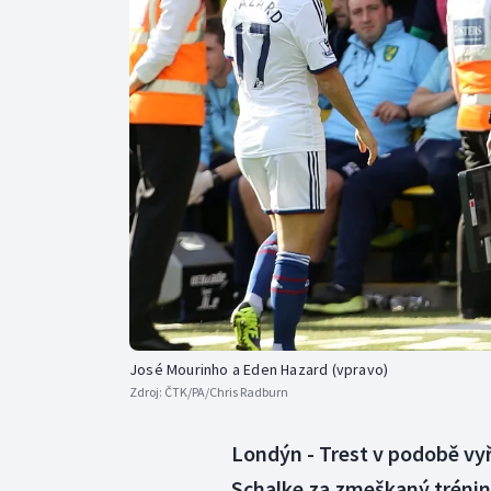
Curling
Dostihy
Florbal
Futsal
Golf
Gymnastika
José Mourinho a Eden Hazard (vpravo)
Zdroj:
ČTK/PA/Chris Radburn
Londýn - Trest v podobě vyř
Schalke za zmeškaný trénin