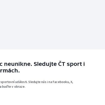
 neunikne. Sledujte ČT sport i
ormách.
 sportovní události. Sledujte nás i na Facebooku, X,
a buďte v obraze.