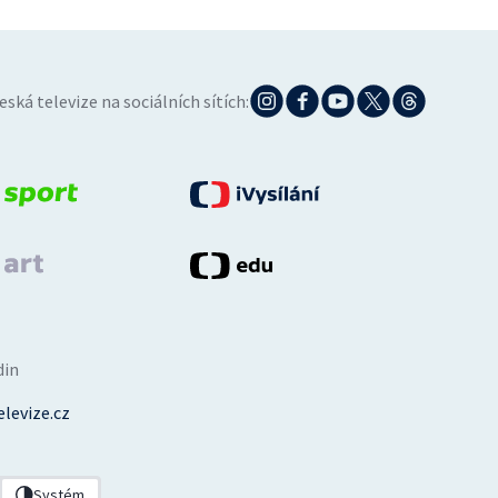
eská televize na sociálních sítích:
din
levize.cz
Systém