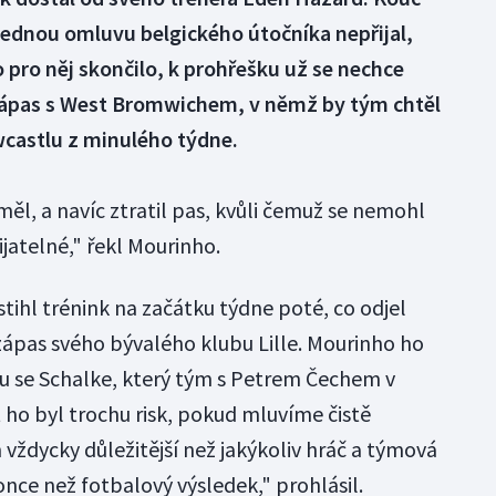
ednou omluvu belgického útočníka nepřijal,
o pro něj skončilo, k prohřešku už se nechce
e zápas s West Bromwichem, v němž by tým chtěl
wcastlu z minulého týdne.
měl, a navíc ztratil pas, kvůli čemuž se nemohl
řijatelné," řekl Mourinho.
tihl trénink na začátku týdne poté, co odjel
zápas svého bývalého klubu Lille. Mourinho ho
su se Schalke, který tým s Petrem Čechem v
 ho byl trochu risk, pokud mluvíme čistě
 vždycky důležitější než jakýkoliv hráč a týmová
konce než fotbalový výsledek," prohlásil.