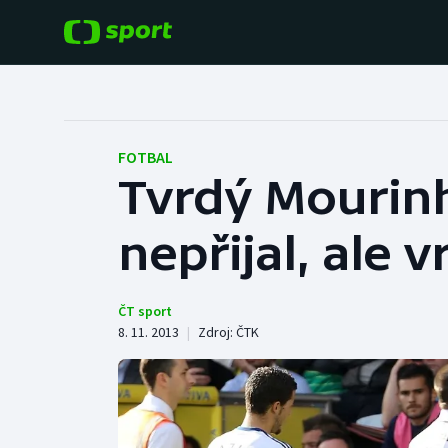
POPULÁRNÍ
DALŠÍ SPORTY
Fotbal
Americký fotbal
FOTBAL
Tvrdý Mourin
Hokej
Baseball a softbal
nepřijal, ale v
Tenis
Basketbal
Atletika
Biatlon
ČT sport
8. 11. 2013
|
Zdroj:
ČTK
Cyklistika
Boby a skeleton
Box