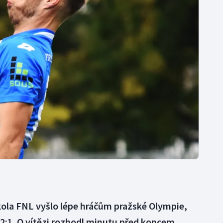
Moderní pětiboj
Triatlon
Motorsport
Veslování
Olympijské hry
Vodní slalom
Parasport
Volejbal
Plavání
Ostatní
Plážový volejbal
ola FNL vyšlo lépe hráčům pražské Olympie,
k 2:1. O vítězi rozhodl minutu před koncem