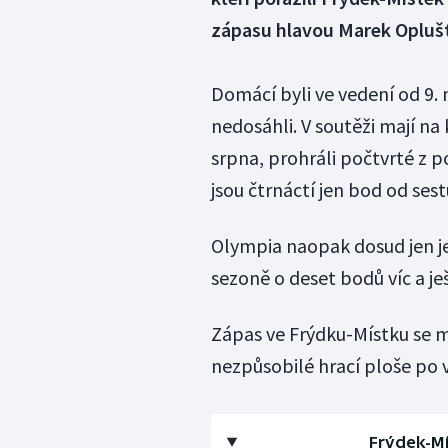
zápasu hlavou Marek Oplušt
Domácí byli ve vedení od 9.
nedosáhli. V soutěži mají na 
srpna, prohráli počtvrté z p
jsou čtrnáctí jen bod od ses
Olympia naopak dosud jen je
sezoně o deset bodů víc a je
Zápas ve Frýdku-Místku se mě
nezpůsobilé hrací ploše po 
Frýdek-Mí