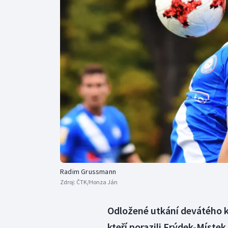
Curling
Dostihy
Florbal
Futsal
Golf
Gymnastika
Radim Grussmann
Zdroj:
ČTK/Honza Ján
Odložené utkání devátého k
kteří porazili Frýdek-Míste