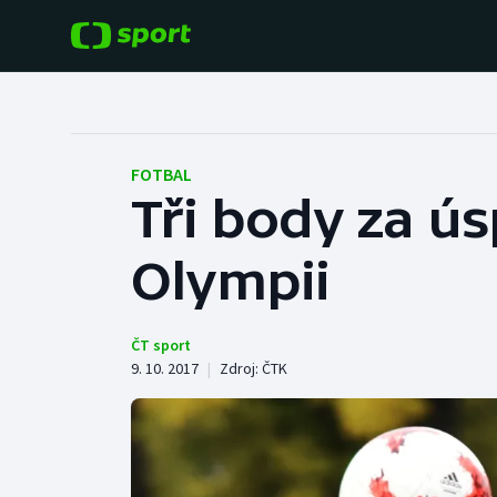
POPULÁRNÍ
DALŠÍ SPORTY
Fotbal
Americký fotbal
FOTBAL
Tři body za ú
Hokej
Baseball a softbal
Olympii
Tenis
Basketbal
Atletika
Biatlon
ČT sport
9. 10. 2017
|
Zdroj:
ČTK
Cyklistika
Boby a skeleton
Box