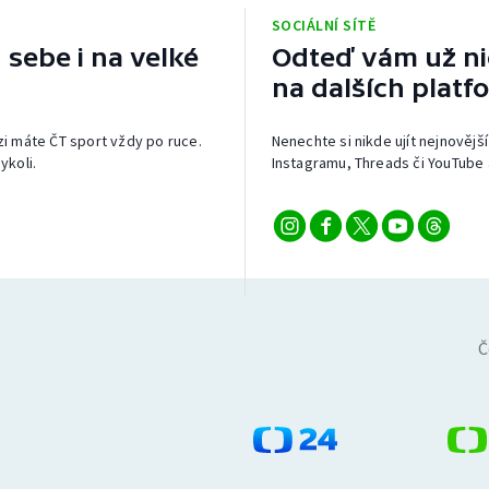
SOCIÁLNÍ SÍTĚ
 sebe i na velké
Odteď vám už nic
na dalších platf
izi máte ČT sport vždy po ruce.
Nenechte si nikde ujít nejnovější
ykoli.
Instagramu, Threads či YouTube 
Č