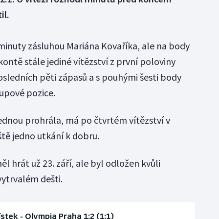
il.
 minuty zásluhou Mariána Kovaříka, ale na body
kontě stále jediné vítězství z první poloviny
osledních pěti zápasů a s pouhými šesti body
tupové pozice.
dnou prohrála, má po čtvrtém vítězství v
ště jedno utkání k dobru.
l hrát už 23. září, ale byl odložen kvůli
vytrvalém dešti.
stek - Olympia Praha 1:2 (1:1)