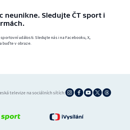
 neunikne. Sledujte ČT sport i
ormách.
 sportovní události. Sledujte nás i na Facebooku, X,
a buďte v obraze.
eská televize na sociálních sítích: