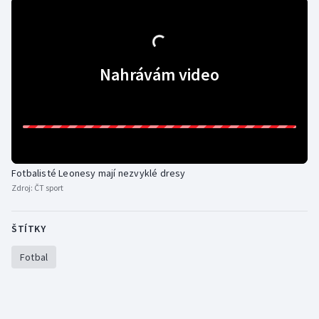
Gymnastika
Házená
Nahrávám video
Jezdectví
Judo
Krasobruslení
Fotbalisté Leonesy mají nezvyklé dresy
Zdroj:
ČT sport
Lezení
ŠTÍTKY
Lyže a snowboard
Fotbal
Moderní pětiboj
Motorsport