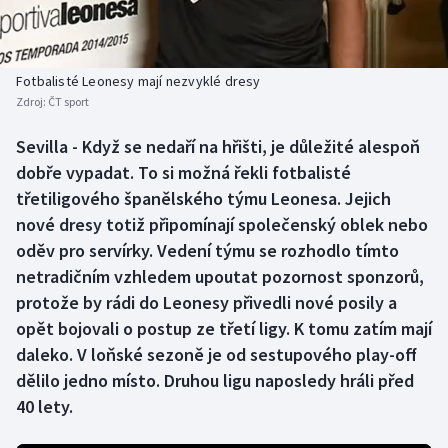
Baseball a softbal
Soutěže
Basketbal
Historické návraty
Fotbalisté Leonesy mají nezvyklé dresy
Zdroj:
ČT sport
Biatlon
Aplikace ČT sport
Sevilla - Když se nedaří na hřišti, je důležité alespoň
Boby a skeleton
AZ kvíz
dobře vypadat. To si možná řekli fotbalisté
třetiligového španělského týmu Leonesa. Jejich
Box
nové dresy totiž připomínají společenský oblek nebo
oděv pro servírky. Vedení týmu se rozhodlo tímto
Curling
netradičním vzhledem upoutat pozornost sponzorů,
protože by rádi do Leonesy přivedli nové posily a
Dostihy
opět bojovali o postup ze třetí ligy. K tomu zatím mají
Florbal
daleko. V loňské sezoně je od sestupového play-off
dělilo jedno místo. Druhou ligu naposledy hráli před
Futsal
40 lety.
Golf