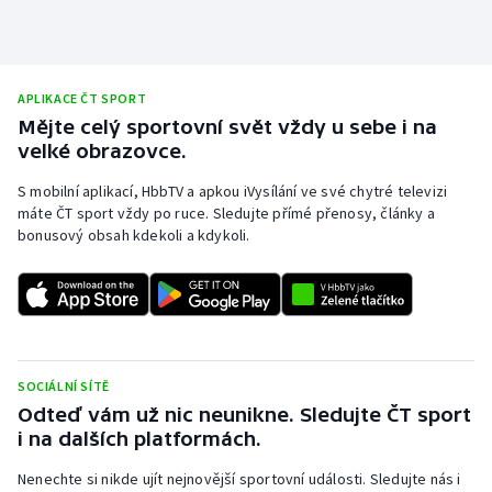
Olympijské hry
Parasport
APLIKACE ČT SPORT
Mějte celý sportovní svět vždy u sebe i na
Plavání
velké obrazovce.
Plážový volejbal
S mobilní aplikací, HbbTV a apkou iVysílání ve své chytré televizi
máte ČT sport vždy po ruce. Sledujte přímé přenosy, články a
bonusový obsah kdekoli a kdykoli.
Ragby
Rychlobruslení
Rychlostní kanoistika
SOCIÁLNÍ SÍTĚ
Short track
Odteď vám už nic neunikne. Sledujte ČT sport
i na dalších platformách.
Sportovní střelba
Nenechte si nikde ujít nejnovější sportovní události. Sledujte nás i