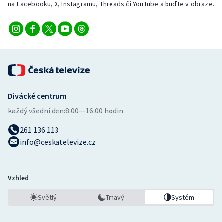
na Facebooku, X, Instagramu, Threads či YouTube a buďte v obraze.
Stolní tenis
Triatlon
Veslování
Vodní slalom
Divácké centrum
Volejbal
každý všední den:
8:00—16:00 hodin
Ostatní
261 136 113
info@ceskatelevize.cz
Vzhled
Světlý
Tmavý
Systém