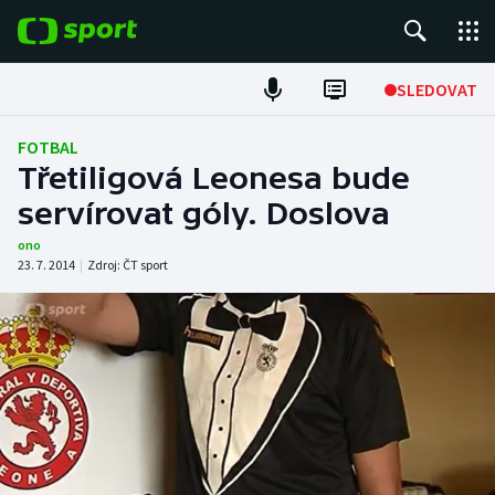
POPULÁRNÍ
SLEDOVAT
Fotbal
FOTBAL
Třetiligová Leonesa bude
Hokej
servírovat góly. Doslova
Tenis
ono
23. 7. 2014
|
Zdroj:
ČT sport
Atletika
Cyklistika
DALŠÍ SPORTY
Americký fotbal
NEPŘEHLÉDNĚTE