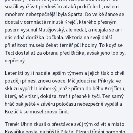
Stolní tenis
snažili využívat především ataků po křídlech, ovšem
mnohem nebezpečnější byla Sparta. Do velké šance se
Triatlon
dostal v osmnácté minutě Krejčí, kterého přesným
pasem vysunul Matějovský, ale nedal, a neujala se ani
Veslování
následná dorážka Dočkala. Viktoria na svoji další
příležitost musela čekat téměř půl hodiny. To když se
Vodní slalom
Tecl dostal až za obranu před Bičíka, avšak jeho lob byl
nepřesný.
Volejbal
Letenští byli i nadále lepším týmem a jejich tlak o chvíli
Ostatní
později přinesl znovu ovoce. Míč jdoucí na Přikryla ve
skluzu vypíchl Limberký, jenže přímo do běhu Krejčímu,
který, ač v tísni, dokázal trefit přesně k tyči. Ten samý
hráč pak ještě v závěru poločasu nebezpečně vypálil a
Kozáčik se musel znovu činit.
Trenér Uhrin zkusil o přestávce svůj tým oživit a místo
Kovaříka poslal na hřiště Pilaře. Plzni střídání pomohlo