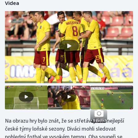
Videa
Olympijské hry
Parasport
Plavání
Plážový volejbal
Ragby
Rychlobruslení
Rychlostní kanoistika
Short track
Na obrazu hry bylo znát, že se střetávají dva nejlepší
+ 8 dalších
Sportovní střelba
české týmy loňské sezony. Diváci mohli sledovat
pohledný fotbal ve vysokém tempu. Oba soupeři se