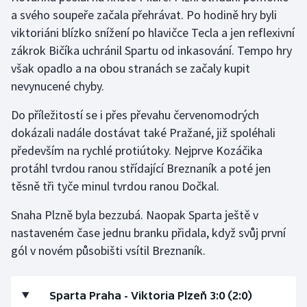
a svého soupeře začala přehrávat. Po hodině hry byli
viktoriáni blízko snížení po hlavičce Tecla a jen reflexivní
zákrok Bičíka uchránil Spartu od inkasování. Tempo hry
však opadlo a na obou stranách se začaly kupit
nevynucené chyby.
Do příležitostí se i přes převahu červenomodrých
dokázali nadále dostávat také Pražané, již spoléhali
především na rychlé protiútoky. Nejprve Kozáčika
protáhl tvrdou ranou střídající Breznaník a poté jen
těsně tři tyče minul tvrdou ranou Dočkal.
Snaha Plzně byla bezzubá. Naopak Sparta ještě v
nastaveném čase jednu branku přidala, když svůj první
gól v novém působišti vsítil Breznaník.
Sparta Praha - Viktoria Plzeň 3:0 (2:0)