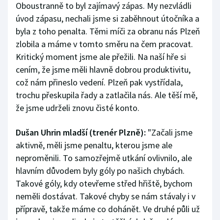
Oboustranně to byl zajímavý zápas. My nezvládli
úvod zápasu, nechali jsme si zaběhnout útočníka a
byla z toho penalta. Těmi míči za obranu nás Plzeň
zlobila a máme v tomto směru na čem pracovat.
Kritický moment jsme ale přežili. Na naší hře si
cením, že jsme měli hlavně dobrou produktivitu,
což nám přineslo vedení. Plzeň pak vystřídala,
trochu přeskupila řady a zatlačila nás. Ale těší mě,
že jsme udrželi znovu čisté konto.
Dušan Uhrin mladší (trenér Plzně):
"Začali jsme
aktivně, měli jsme penaltu, kterou jsme ale
neproměnili. To samozřejmě utkání ovlivnilo, ale
hlavním důvodem byly góly po našich chybách.
Takové góly, kdy otevřeme střed hřiště, bychom
neměli dostávat. Takové chyby se nám stávaly i v
přípravě, takže máme co dohánět. Ve druhé půli už