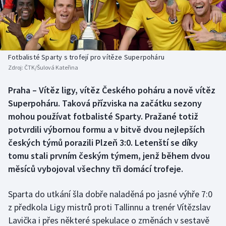
Baseball a softbal
Soutěže
Basketbal
Historické návraty
Biatlon
Aplikace ČT sport
Fotbalisté Sparty s trofejí pro vítěze Superpoháru
Zdroj:
ČTK/Šulová Kateřina
Boby a skeleton
AZ kvíz
Praha – Vítěz ligy, vítěz Českého poháru a nově vítěz
Superpoháru. Taková přízviska na začátku sezony
Box
mohou používat fotbalisté Sparty. Pražané totiž
Curling
potvrdili výbornou formu a v bitvě dvou nejlepších
českých týmů porazili Plzeň 3:0. Letenští se díky
Dostihy
tomu stali prvním českým týmem, jenž během dvou
měsíců vybojoval všechny tři domácí trofeje.
Florbal
Sparta do utkání šla dobře naladěná po jasné výhře 7:0
Futsal
z předkola Ligy mistrů proti Tallinnu a trenér Vítězslav
Lavička i přes některé spekulace o změnách v sestavě
Golf