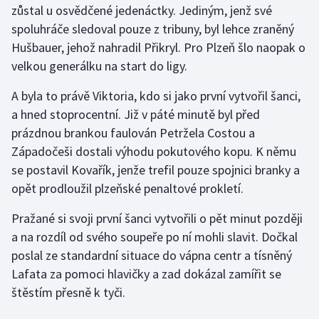
zůstal u osvědčené jedenáctky. Jediným, jenž své
spoluhráče sledoval pouze z tribuny, byl lehce zraněný
Gymnastika
Hušbauer, jehož nahradil Přikryl. Pro Plzeň šlo naopak o
velkou generálku na start do ligy.
Házená
A byla to právě Viktoria, kdo si jako první vytvořil šanci,
Jezdectví
a hned stoprocentní. Již v páté minutě byl před
prázdnou brankou faulován Petržela Costou a
Judo
Západočeši dostali výhodu pokutového kopu. K němu
se postavil Kovařík, jenže trefil pouze spojnici branky a
Krasobruslení
opět prodloužil plzeňské penaltové prokletí.
Lezení
Pražané si svoji první šanci vytvořili o pět minut později
a na rozdíl od svého soupeře po ní mohli slavit. Dočkal
Lyže a snowboard
poslal ze standardní situace do vápna centr a tísněný
Moderní pětiboj
Lafata za pomoci hlavičky a zad dokázal zamířit se
štěstím přesně k tyči.
Motorsport