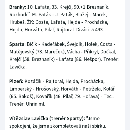
Branky:
10. Lafata, 33. Krejčí, 90.+1 Breznaník.
Rozhodčí: M. Paták - J. Paták, Blažej - Marek,
Hrubeš. ŽK: Costa, Lafata, Hejda - Procházka,
Hejda, Horváth, Pilař, Rajtoral. Diváci: 5 493.
Sparta:
Bičík - Kadeřábek, Švejdík, Holek, Costa -
Matějovský (73. Mareček), Vácha - Přikryl, Dočkal,
Krejčí (58. Breznaník) - Lafata (86. Nešpor). Trenér:
Lavička.
Plzeň:
Kozáčik - Rajtoral, Hejda, Procházka,
Limberský - Hrošovský, Horváth - Petržela, Kolář
(65. Bakoš), Kovařík (46. Pilař, 79. Hořava) - Tecl.
Trenér: Uhrin ml.
Vítězslav Lavička (trenér Sparty):
"Jsme
spokojeni, že jsme zkompletovali naši sbírku.