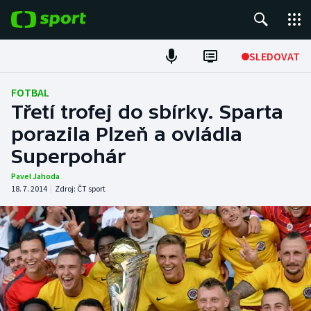
POPULÁRNÍ
SLEDOVAT
Fotbal
FOTBAL
Třetí trofej do sbírky. Sparta
Hokej
porazila Plzeň a ovládla
Superpohár
Tenis
Pavel Jahoda
Atletika
18. 7. 2014
|
Zdroj:
ČT sport
Cyklistika
DALŠÍ SPORTY
Americký fotbal
NEPŘEHLÉDNĚTE