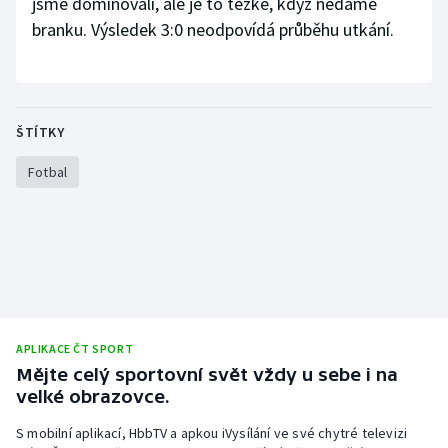
jsme dominovali, ale je to těžké, když nedáme
branku. Výsledek 3:0 neodpovídá průběhu utkání.
ŠTÍTKY
Fotbal
APLIKACE ČT SPORT
Mějte celý sportovní svět vždy u sebe i na
velké obrazovce.
S mobilní aplikací, HbbTV a apkou iVysílání ve své chytré televizi