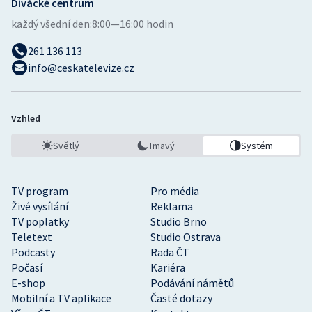
Divácké centrum
každý všední den:
8:00—16:00 hodin
261 136 113
info@ceskatelevize.cz
Vzhled
Světlý
Tmavý
Systém
TV program
Pro média
Živé vysílání
Reklama
TV poplatky
Studio Brno
Teletext
Studio Ostrava
Podcasty
Rada ČT
Počasí
Kariéra
E-shop
Podávání námětů
Mobilní a TV aplikace
Časté dotazy