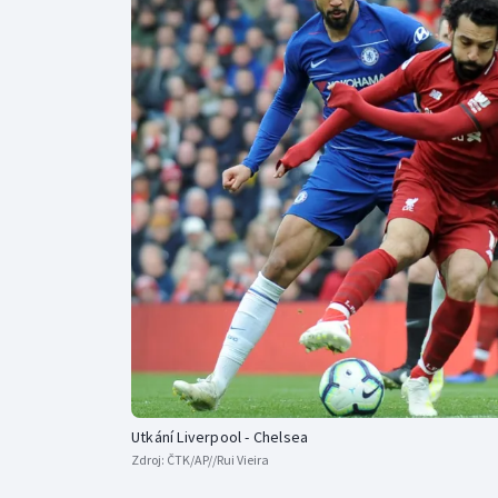
Curling
Dostihy
Florbal
Futsal
Golf
Gymnastika
Utkání Liverpool - Chelsea
Zdroj:
ČTK/AP//Rui Vieira