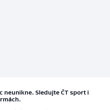
 neunikne. Sledujte ČT sport i
ormách.