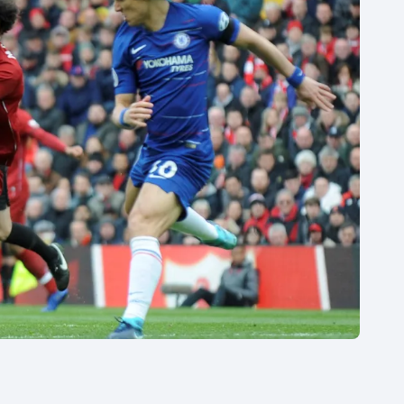
Moderní pětiboj
Triatlon
Motorsport
Veslování
Olympijské hry
Vodní slalom
Parasport
Volejbal
Plavání
Ostatní
Plážový volejbal