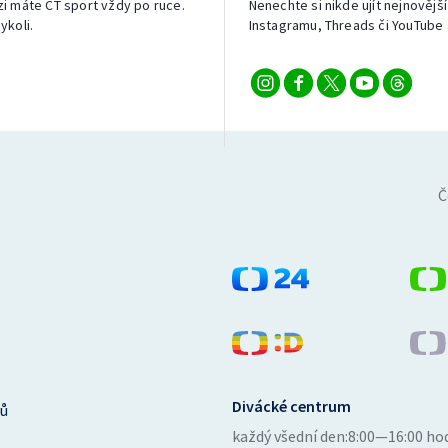
izi máte ČT sport vždy po ruce.
Nenechte si nikde ujít nejnovější
ykoli.
Instagramu, Threads či YouTube 
Č
Divácké centrum
ů
každý všední den:
8:00—16:00 ho