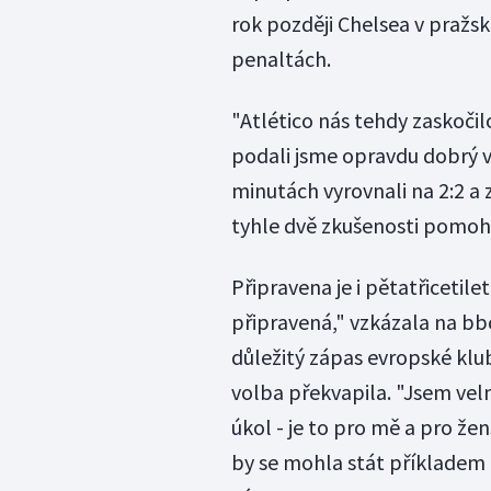
rok později Chelsea v praž
penaltách.
"Atlético nás tehdy zaskočil
podali jsme opravdu dobrý v
minutách vyrovnali na 2:2 a
tyhle dvě zkušenosti pomoho
Připravena je i pětatřicetil
připravená," vzkázala na bb
důležitý zápas evropské klub
volba překvapila. "Jsem vel
úkol - je to pro mě a pro žen
by se mohla stát příkladem 