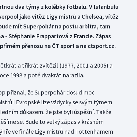
etnou dva týmy z kolébky fotbalu. V Istanbulu
erpool jako vítěz Ligy mistrů a Chelsea, vítěz
 bude mít Superpohár na postu arbitra, tam
a - Stéphanie Frappartová z Francie. Zápas
 přímém přenosu na ČT sport a na ctsport.cz.
krát a třikrát zvítězil (1977, 2001 a 2005) a
roce 1998 a poté dvakrát narazila.
pp přiznal, že Superpohár dosud moc
mistrů i Evropské lize vždycky se svým týmem
ledním důkazem, že jste byli úspěšní. Takže
těšíme se. Bude to velký zápas v krásném
výhře ve finále Ligy mistrů nad Tottenhamem