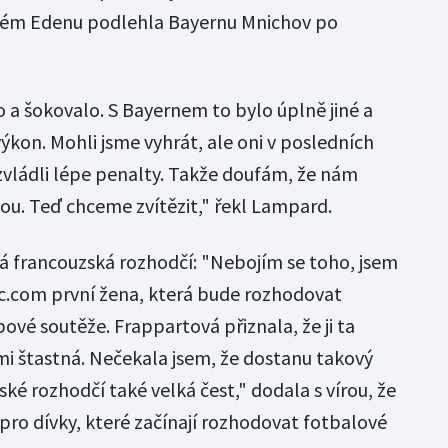
ském Edenu podlehla Bayernu Mnichov po
o a šokovalo. S Bayernem to bylo úplně jiné a
ýkon. Mohli jsme vyhrát, ale oni v posledních
 zvládli lépe penalty. Takže doufám, že nám
u. Teď chceme zvítězit," řekl Lampard.
etá francouzská rozhodčí: "Nebojím se toho, jsem
c.com první žena, která bude rozhodovat
ové soutěže. Frappartová přiznala, že ji ta
mi štastná. Nečekala jsem, že dostanu takový
ské rozhodčí také velká čest," dodala s vírou, že
pro dívky, které začínají rozhodovat fotbalové