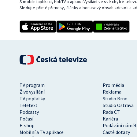
S mobilní aplikací, HbbTV a apkou iVysílání ve své chytré telev
Sledujte přímé přenosy, články a bonusový obsah kdekoli a kd
TV program
Pro média
Živé vysílání
Reklama
TV poplatky
Studio Brno
Teletext
Studio Ostrava
Podcasty
Rada ČT
Počasí
Kariéra
E-shop
Podávání námět
Mobilní a TV aplikace
Časté dotazy