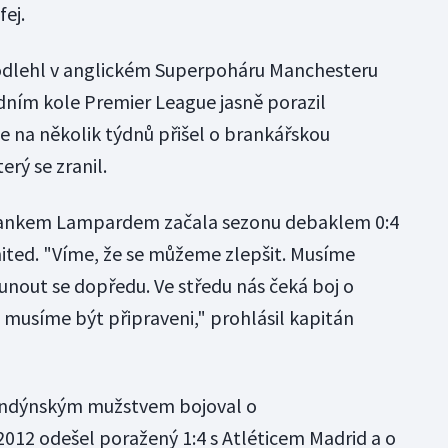
fej.
odlehl v anglickém Superpoháru Manchesteru
odním kole Premier League jasně porazil
e na několik týdnů přišel o brankářskou
erý se zranil.
rankem Lampardem začala sezonu debaklem 0:4
ited. "Víme, že se můžeme zlepšit. Musíme
nout se dopředu. Ve středu nás čeká boj o
 musíme být připraveni," prohlásil kapitán
londýnským mužstvem bojoval o
2012 odešel poražený 1:4 s Atléticem Madrid a o