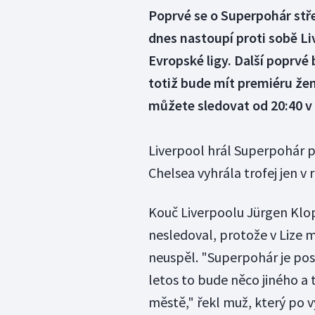
Poprvé se o Superpohár stř
dnes nastoupí proti sobě Liv
Evropské ligy. Další poprvé
totiž bude mít premiéru žen
můžete sledovat od 20:40 v
Liverpool hrál Superpohár pět
Chelsea vyhrála trofej jen v 
Kouč Liverpoolu Jürgen Klo
nesledoval, protože v Lize 
neuspěl. "Superpohár je pos
letos to bude něco jiného a 
městě," řekl muž, který po 