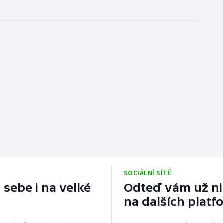
SOCIÁLNÍ SÍTĚ
 sebe i na velké
Odteď vám už nic
na dalších platf