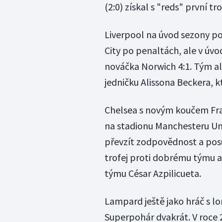
(2:0) získal s "reds" první tro
Liverpool na úvod sezony p
City po penaltách, ale v úv
nováčka Norwich 4:1. Tým al
jedničku Alissona Beckera, kt
Chelsea s novým koučem F
na stadionu Manchesteru Un
převzít zodpovědnost a posu
trofej proti dobrému týmu a
týmu César Azpilicueta.
Lampard ještě jako hráč s 
Superpohár dvakrát. V roce 