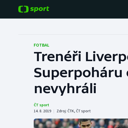
POPULÁRNÍ
DALŠÍ SPORTY
Fotbal
Americký fotbal
FOTBAL
Trenéři Liverp
Hokej
Baseball a softbal
Superpoháru o
Tenis
Basketbal
Atletika
nevyhráli
Biatlon
Cyklistika
Boby a skeleton
ČT sport
14. 8. 2019
|
Zdroj:
ČTK
,
ČT sport
Box