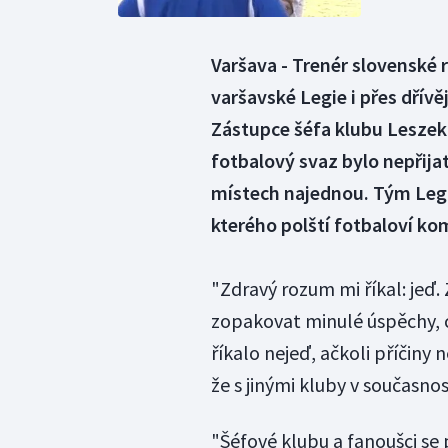
Varšava - Trenér slovenské 
varšavské Legie i přes dřív
Zástupce šéfa klubu Leszek 
fotbalový svaz bylo nepřija
místech najednou. Tým Legi
kterého polští fotbaloví ko
"Zdravý rozum mi říkal: jeď.
zopakovat minulé úspěchy, c
říkalo nejeď, ačkoli příčiny 
že s jinými kluby v současnos
"Šéfové klubu a fanoušci se 