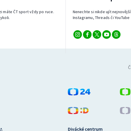
izi máte ČT sport vždy po ruce.
Nenechte si nikde ujít nejnovější
ykoli.
Instagramu, Threads či YouTube 
Č
Divácké centrum
ů