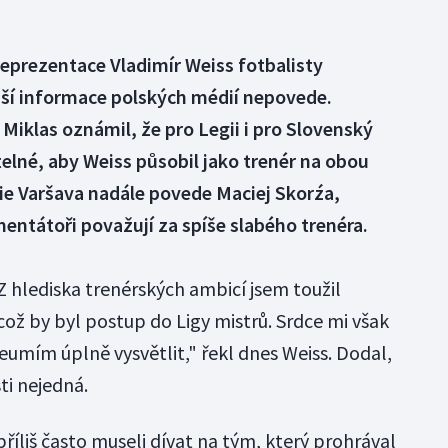
reprezentace Vladimír Weiss fotbalisty
ější informace polských médií nepovede.
Miklas oznámil, že pro Legii i pro Slovenský
telné, aby Weiss působil jako trenér na obou
e Varšava nadále povede Maciej Skorźa,
mentátoři považují za spíše slabého trenéra.
 Z hlediska trenérských ambicí jsem toužil
ož by byl postup do Ligy mistrů. Srdce mi však
neumím úplně vysvětlit," řekl dnes Weiss. Dodal,
ti nejedná.
příliš často museli dívat na tým, který prohrával