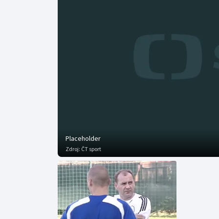
Curling
Dostihy
Florbal
Futsal
Golf
Gymnastika
Placeholder
Zdroj:
ČT sport