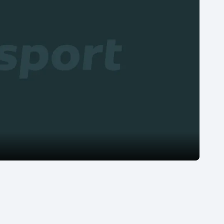
Moderní pětiboj
Triatlon
Motorsport
Veslování
Olympijské hry
Vodní slalom
Parasport
Volejbal
Plavání
Ostatní
Plážový volejbal