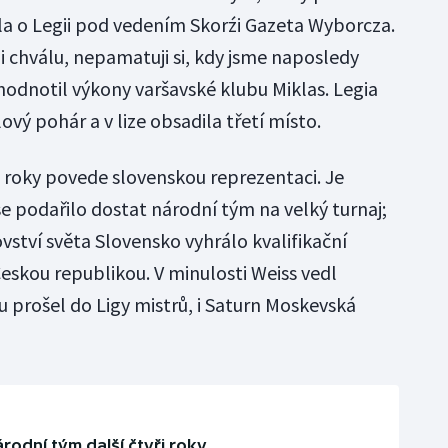
la o Legii pod vedením Skorźi Gazeta Wyborcza.
i chválu, nepamatuji si, kdy jsme naposledy
hodnotil výkony varšavské klubu Miklas. Legia
ový pohár a v lize obsadila třetí místo.
tři roky povede slovenskou reprezentaci. Je
 podařilo dostat národní tým na velký turnaj;
ovství světa Slovensko vyhrálo kvalifikační
eskou republikou. V minulosti Weiss vedl
u prošel do Ligy mistrů, i Saturn Moskevská
odní tým další čtyři roky