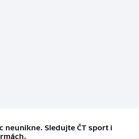
 neunikne. Sledujte ČT sport i
ormách.