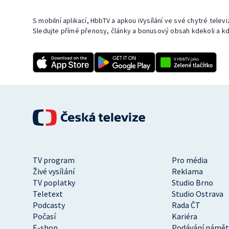
S mobilní aplikací, HbbTV a apkou iVysílání ve své chytré telev
Sledujte přímé přenosy, články a bonusový obsah kdekoli a kd
TV program
Pro média
Živé vysílání
Reklama
TV poplatky
Studio Brno
Teletext
Studio Ostrava
Podcasty
Rada ČT
Počasí
Kariéra
E-shop
Podávání námět