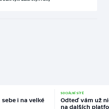
SOCIÁLNÍ SÍTĚ
 sebe i na velké
Odteď vám už nic
na dalších platf