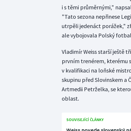
i s těmi průměrnými," napsa
"Tato sezona nepřinese Legi
utrpěli jedenáct porážek," z
ale vybojovala Polský fotbal
Vladimír Weiss starší ještě 
prvním trenérem, kterému se
v kvalifikaci na loňské mistr
skupinu před Slovinskem a Č
Artmedii Petrželka, se ktero
oblast.
SOUVISEJÍCÍ ČLÁNKY
Weiss povede slovenský nár