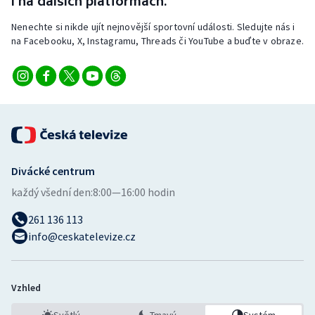
i na dalších platformách.
Nenechte si nikde ujít nejnovější sportovní události. Sledujte nás i
na Facebooku, X, Instagramu, Threads či YouTube a buďte v obraze.
Divácké centrum
každý všední den:
8:00—16:00 hodin
261 136 113
info@ceskatelevize.cz
Vzhled