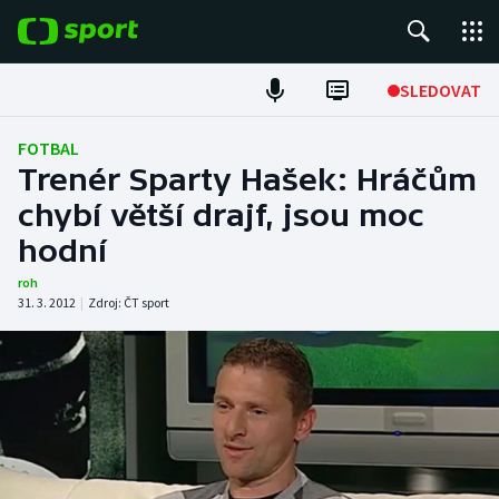
POPULÁRNÍ
SLEDOVAT
Fotbal
FOTBAL
Trenér Sparty Hašek: Hráčům
Hokej
chybí větší drajf, jsou moc
hodní
Tenis
roh
Atletika
31. 3. 2012
|
Zdroj:
ČT sport
Cyklistika
DALŠÍ SPORTY
Americký fotbal
NEPŘEHLÉDNĚTE