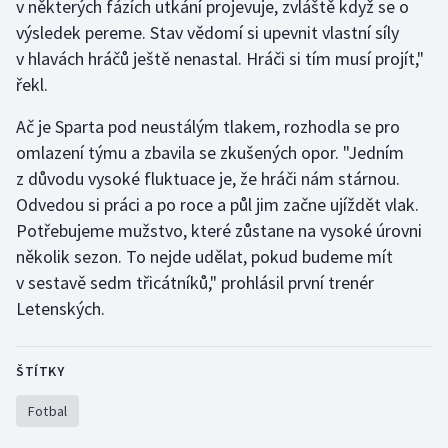
v některých fázích utkání projevuje, zvláště když se o
Stolní tenis
výsledek pereme. Stav vědomí si upevnit vlastní síly
v hlavách hráčů ještě nenastal. Hráči si tím musí projít,"
Triatlon
řekl.
Veslování
Ač je Sparta pod neustálým tlakem, rozhodla se pro
omlazení týmu a zbavila se zkušených opor. "Jedním
Vodní slalom
z důvodu vysoké fluktuace je, že hráči nám stárnou.
Odvedou si práci a po roce a půl jim začne ujíždět vlak.
Volejbal
Potřebujeme mužstvo, které zůstane na vysoké úrovni
Ostatní
několik sezon. To nejde udělat, pokud budeme mít
v sestavě sedm třicátníků," prohlásil první trenér
Letenských.
ŠTÍTKY
Fotbal