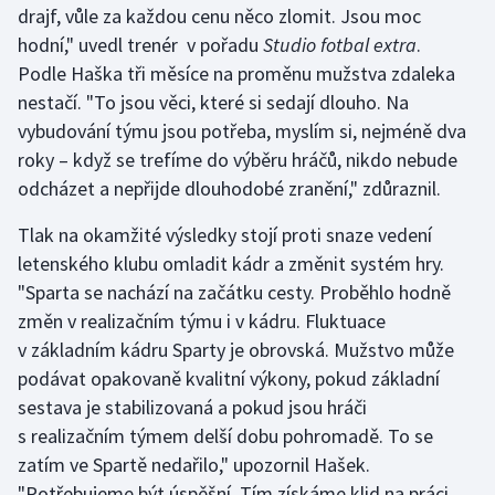
drajf, vůle za každou cenu něco zlomit. Jsou moc
hodní," uvedl trenér v pořadu
Studio fotbal extra
.
Gymnastika
Podle Haška tři měsíce na proměnu mužstva zdaleka
nestačí. "To jsou věci, které si sedají dlouho. Na
Házená
vybudování týmu jsou potřeba, myslím si, nejméně dva
Jezdectví
roky – když se trefíme do výběru hráčů, nikdo nebude
odcházet a nepřijde dlouhodobé zranění," zdůraznil.
Judo
Tlak na okamžité výsledky stojí proti snaze vedení
letenského klubu omladit kádr a změnit systém hry.
Krasobruslení
"Sparta se nachází na začátku cesty. Proběhlo hodně
Lezení
změn v realizačním týmu i v kádru. Fluktuace
v základním kádru Sparty je obrovská. Mužstvo může
Lyže a snowboard
podávat opakovaně kvalitní výkony, pokud základní
sestava je stabilizovaná a pokud jsou hráči
Moderní pětiboj
s realizačním týmem delší dobu pohromadě. To se
zatím ve Spartě nedařilo," upozornil Hašek.
Motorsport
"Potřebujeme být úspěšní. Tím získáme klid na práci.