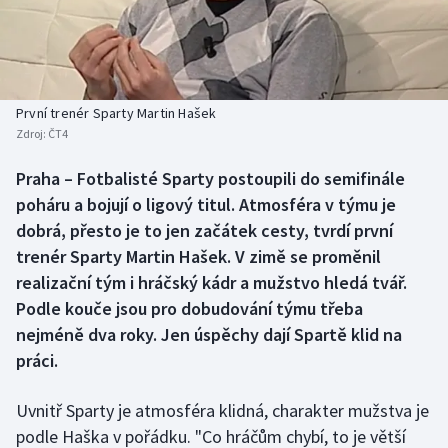
Baseball a softbal
Soutěže
Basketbal
Historické návraty
Biatlon
Aplikace ČT sport
První trenér Sparty Martin Hašek
Zdroj:
ČT4
Boby a skeleton
AZ kvíz
Praha – Fotbalisté Sparty postoupili do semifinále
poháru a bojují o ligový titul. Atmosféra v týmu je
Box
dobrá, přesto je to jen začátek cesty, tvrdí první
Curling
trenér Sparty Martin Hašek. V zimě se proměnil
realizační tým i hráčský kádr a mužstvo hledá tvář.
Dostihy
Podle kouče jsou pro dobudování týmu třeba
nejméně dva roky. Jen úspěchy dají Spartě klid na
Florbal
práci.
Futsal
Uvnitř Sparty je atmosféra klidná, charakter mužstva je
podle Haška v pořádku. "Co hráčům chybí, to je větší
Golf