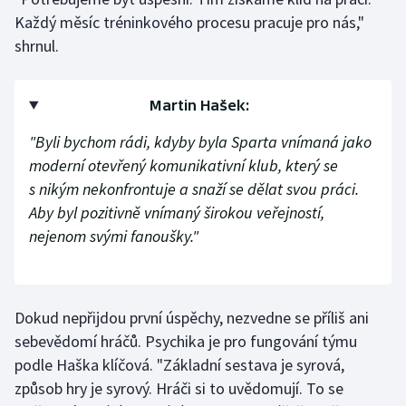
Každý měsíc tréninkového procesu pracuje pro nás,"
Olympijské hry
shrnul.
Parasport
Martin Hašek:
Plavání
"Byli bychom rádi, kdyby byla Sparta vnímaná jako
Plážový volejbal
moderní otevřený komunikativní klub, který se
s nikým nekonfrontuje a snaží se dělat svou práci.
Ragby
Aby byl pozitivně vnímaný širokou veřejností,
nejenom svými fanoušky."
Rychlobruslení
Rychlostní kanoistika
Dokud nepřijdou první úspěchy, nezvedne se příliš ani
Short track
sebevědomí hráčů. Psychika je pro fungování týmu
podle Haška klíčová. "Základní sestava je syrová,
Sportovní střelba
způsob hry je syrový. Hráči si to uvědomují. To se