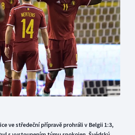
Moderní pětiboj
Triatlon
Motorsport
Veslování
Olympijské hry
Vodní slalom
Parasport
Volejbal
Plavání
Ostatní
Plážový volejbal
ice ve středeční přípravě prohráli v Belgii 1:3,
 byl s vystoupením týmu spokojen. Švédský