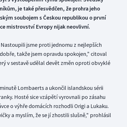
dníkům, je také přesvědčen, že prohra jeho
ským soubojem s Českou republikou o první
ce mistrovství Evropy nijak neovlivní.
 Nastoupili jsme proti jednomu z nejlepších
i dobře, takže jsem opravdu spokojen," citoval
který v sestavě udělal devět změn oproti obvyklé
. minutě Lombaerts a ukončil islandskou sérii
anky. Hosté sice vzápětí vyrovnali po zásahu
vce o výhře domácích rozhodli Origi a Lukaku.
čky a myslím, že se jí zhostili slušně," prohlásil