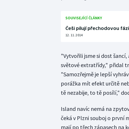
SOUVISEJÍCÍ ČLÁNKY
Češi pilují přechodovou fázi
12. 11. 2014
"Vytvořili jsme si dost šanc
světové extratřídy," přidal 
"Samozřejmě je lepší vyhráv
porážka mít efekt určitě neb
tě nezabije, to tě posílí," do
Island navíc nemá na zpytová
čeká v Plzni souboj o první
mají po třech zápasech na 