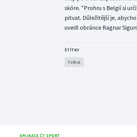
skóre. "Prohru s Belgií si u
pitvat. Důležitější je, abych
uvedl obránce Ragnar Sigur
ŠTÍTKY
Fotbal
APLIKACE ČT SPORT