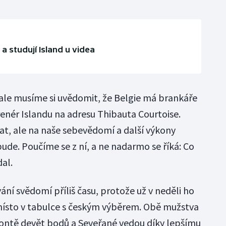
 a studují Island u videa
í, ale musíme si uvědomit, že Belgie má brankáře
trenér Islandu na adresu Thibauta Courtoise.
at, ale na naše sebevědomí a další výkony
ude. Poučíme se z ní, a ne nadarmo se říká: Co
dal.
ní svědomí příliš času, protože už v neděli ho
 místo v tabulce s českým výběrem. Obě mužstva
kontě devět bodů a Seveřané vedou díky lepšímu