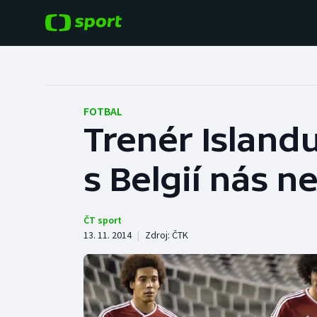
POPULÁRNÍ
DALŠÍ SPORTY
Fotbal
Americký fotbal
FOTBAL
Trenér Islandu
Hokej
Baseball a softbal
s Belgií nás ne
Tenis
Basketbal
Atletika
Biatlon
ČT sport
13. 11. 2014
|
Zdroj:
ČTK
Cyklistika
Boby a skeleton
Box