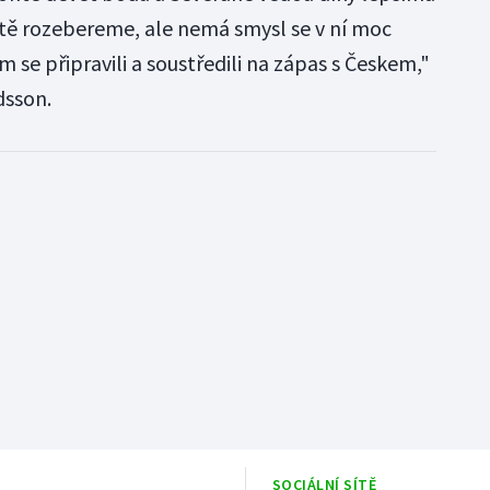
rčitě rozebereme, ale nemá smysl se v ní moc
om se připravili a soustředili na zápas s Českem,"
dsson.
SOCIÁLNÍ SÍTĚ