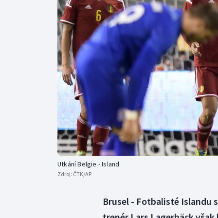
Curling
Dostihy
Florbal
Futsal
Golf
Gymnastika
Utkání Belgie - Island
Zdroj:
ČTK/AP
Brusel - Fotbalisté Islandu s
trenér Lars Lagerbäck však