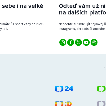
 sebe i na velké
Odteď vám už nic
na dalších platf
izi máte ČT sport vždy po ruce.
Nenechte si nikde ujít nejnovější
ykoli.
Instagramu, Threads či YouTube 
Č