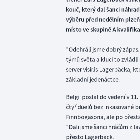
kouč, který dal šanci náhra
výběru před nedělním plzeň
místo ve skupině A kvalifika
"Odehráli jsme dobrý zápas.
týmů světa a kluci to zvládl
server visir.is Lagerbäcka, 
základní jedenáctce.
Belgii poslal do vedení v 11
čtyř duelů bez inkasované br
Finnbogasona, ale po přestá
"Dali jsme šanci hráčům z lavi
přesto Lagerbäck.