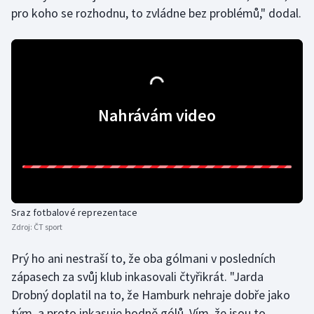
pro koho se rozhodnu, to zvládne bez problémů," dodal.
Moderní pětiboj
Motorsport
Olympijské hry
Nahrávám video
Parasport
Plavání
Plážový volejbal
Sraz fotbalové reprezentace
Ragby
Zdroj:
ČT sport
Rychlobruslení
Prý ho ani nestraší to, že oba gólmani v posledních
zápasech za svůj klub inkasovali čtyřikrát. "Jarda
Rychlostní kanoistika
Drobný doplatil na to, že Hamburk nehraje dobře jako
tým, a proto inkasuje hodně gólů. Vím, že jsou to