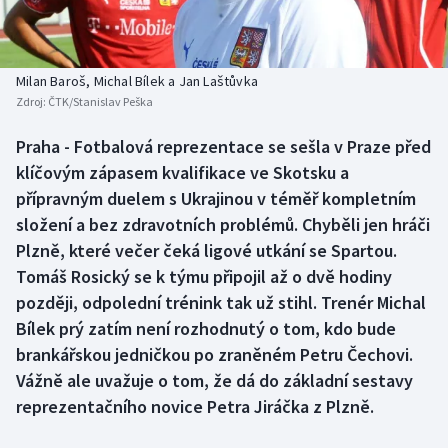
Atletika
Soutěže
Baseball a softbal
Historické návraty
Milan Baroš, Michal Bílek a Jan Laštůvka
Zdroj:
ČTK/Stanislav Peška
Basketbal
Aplikace ČT sport
Praha - Fotbalová reprezentace se sešla v Praze před
Biatlon
AZ kvíz
klíčovým zápasem kvalifikace ve Skotsku a
přípravným duelem s Ukrajinou v téměř kompletním
Boby a skeleton
složení a bez zdravotních problémů. Chyběli jen hráči
Plzně, které večer čeká ligové utkání se Spartou.
Box
Tomáš Rosický se k týmu připojil až o dvě hodiny
později, odpolední trénink tak už stihl. Trenér Michal
Curling
Bílek prý zatím není rozhodnutý o tom, kdo bude
Cyklistika
brankářskou jedničkou po zraněném Petru Čechovi.
Vážně ale uvažuje o tom, že dá do základní sestavy
Dostihy
reprezentačního novice Petra Jiráčka z Plzně.
Florbal