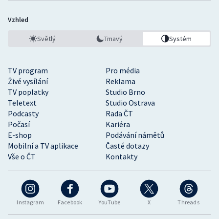
Vzhled
Světlý
Tmavý
Systém
TV program
Pro média
Živé vysílání
Reklama
TV poplatky
Studio Brno
Teletext
Studio Ostrava
Podcasty
Rada ČT
Počasí
Kariéra
E-shop
Podávání námětů
Mobilní a TV aplikace
Časté dotazy
Vše o ČT
Kontakty
Instagram
Facebook
YouTube
X
Threads