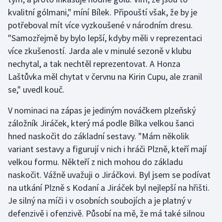
Short track
kvalitní gólmani," míní Bílek. Připouští však, že by je
potřeboval mít více vyzkoušené v národním dresu.
Sportovní střelba
"Samozřejmě by bylo lepší, kdyby měli v reprezentaci
více zkušeností. Jarda ale v minulé sezoně v klubu
Stolní tenis
nechytal, a tak nechtěl reprezentovat. A Honza
Laštůvka měl chytat v červnu na Kirin Cupu, ale zranil
Triatlon
se," uvedl kouč.
Veslování
V nominaci na zápas je jediným nováčkem plzeňský
záložník Jiráček, který má podle Bílka velkou šanci
Vodní slalom
hned naskočit do základní sestavy. "Mám několik
variant sestavy a figurují v nich i hráči Plzně, kteří mají
Volejbal
velkou formu. Někteří z nich mohou do základu
Ostatní
naskočit. Vážně uvažuji o Jiráčkovi. Byl jsem se podívat
na utkání Plzně s Kodaní a Jiráček byl nejlepší na hřišti.
Je silný na míči i v osobních soubojích a je platný v
defenzivě i ofenzivě. Působí na mě, že má také silnou