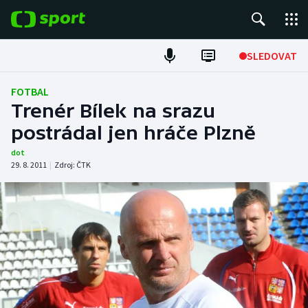
POPULÁRNÍ
SLEDOVAT
ME v atletice
FOTBAL
Trenér Bílek na srazu
ME v plavání
postrádal jen hráče Plzně
Fotbal
dot
29. 8. 2011
|
Zdroj:
ČTK
Hokej
Tenis
DALŠÍ SPORTY
Americký fotbal
NEPŘEHLÉDNĚTE