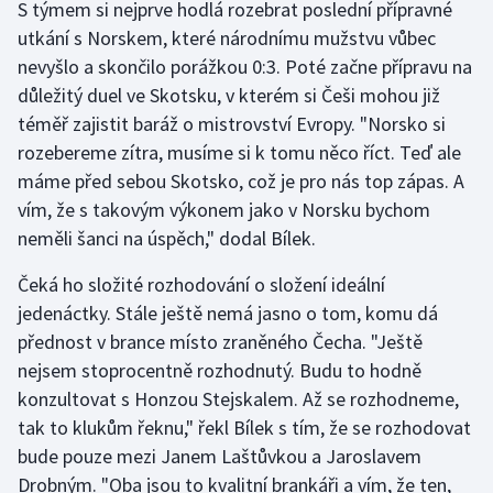
S týmem si nejprve hodlá rozebrat poslední přípravné
utkání s Norskem, které národnímu mužstvu vůbec
Futsal
nevyšlo a skončilo porážkou 0:3. Poté začne přípravu na
důležitý duel ve Skotsku, v kterém si Češi mohou již
Golf
téměř zajistit baráž o mistrovství Evropy. "Norsko si
rozebereme zítra, musíme si k tomu něco říct. Teď ale
Gymnastika
máme před sebou Skotsko, což je pro nás top zápas. A
vím, že s takovým výkonem jako v Norsku bychom
Házená
neměli šanci na úspěch," dodal Bílek.
Jezdectví
Čeká ho složité rozhodování o složení ideální
jedenáctky. Stále ještě nemá jasno o tom, komu dá
Judo
přednost v brance místo zraněného Čecha. "Ještě
Krasobruslení
nejsem stoprocentně rozhodnutý. Budu to hodně
konzultovat s Honzou Stejskalem. Až se rozhodneme,
Lezení
tak to klukům řeknu," řekl Bílek s tím, že se rozhodovat
bude pouze mezi Janem Laštůvkou a Jaroslavem
Lyže a snowboard
Drobným. "Oba jsou to kvalitní brankáři a vím, že ten,