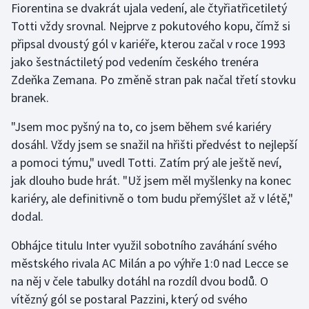
Fiorentina se dvakrát ujala vedení, ale čtyřiatřicetiletý
Totti vždy srovnal. Nejprve z pokutového kopu, čímž si
Gymnastika
připsal dvoustý gól v kariéře, kterou začal v roce 1993
jako šestnáctiletý pod vedením českého trenéra
Házená
Zdeňka Zemana. Po změně stran pak načal třetí stovku
branek.
Jezdectví
"Jsem moc pyšný na to, co jsem během své kariéry
Judo
dosáhl. Vždy jsem se snažil na hřišti předvést to nejlepší
a pomoci týmu," uvedl Totti. Zatím prý ale ještě neví,
Krasobruslení
jak dlouho bude hrát. "Už jsem měl myšlenky na konec
Lezení
kariéry, ale definitivně o tom budu přemýšlet až v létě,"
dodal.
Lyže a snowboard
Obhájce titulu Inter využil sobotního zaváhání svého
městského rivala AC Milán a po výhře 1:0 nad Lecce se
Moderní pětiboj
na něj v čele tabulky dotáhl na rozdíl dvou bodů. O
Motorsport
vítězný gól se postaral Pazzini, který od svého