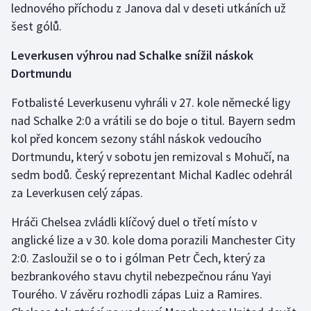
lednového příchodu z Janova dal v deseti utkáních už
Olympijské hry
šest gólů.
Parasport
Leverkusen výhrou nad Schalke snížil náskok
Dortmundu
Plavání
Fotbalisté Leverkusenu vyhráli v 27. kole německé ligy
nad Schalke 2:0 a vrátili se do boje o titul. Bayern sedm
Plážový volejbal
kol před koncem sezony stáhl náskok vedoucího
Ragby
Dortmundu, který v sobotu jen remizoval s Mohučí, na
sedm bodů. Český reprezentant Michal Kadlec odehrál
Rychlobruslení
za Leverkusen celý zápas.
Rychlostní kanoistika
Hráči Chelsea zvládli klíčový duel o třetí místo v
anglické lize a v 30. kole doma porazili Manchester City
Short track
2:0. Zasloužil se o to i gólman Petr Čech, který za
bezbrankového stavu chytil nebezpečnou ránu Yayi
Sportovní střelba
Tourého. V závěru rozhodli zápas Luiz a Ramires.