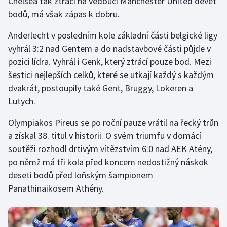
Chelsea tak ztrácí na vedoucí Manchester United devět
Stolní tenis
bodů, má však zápas k dobru.
Triatlon
Anderlecht v posledním kole základní části belgické ligy
vyhrál 3:2 nad Gentem a do nadstavbové části půjde v
Veslování
pozici lídra. Vyhrál i Genk, který ztrácí pouze bod. Mezi
šestici nejlepších celků, které se utkají každý s každým
Vodní slalom
dvakrát, postoupily také Gent, Bruggy, Lokeren a
Lutych.
Volejbal
Olympiakos Pireus se po roční pauze vrátil na řecký trůn
Ostatní
a získal 38. titul v historii. O svém triumfu v domácí
soutěži rozhodl drtivým vítězstvím 6:0 nad AEK Atény,
po němž má tři kola před koncem nedostižný náskok
deseti bodů před loňským šampionem
Panathinaikosem Athény.