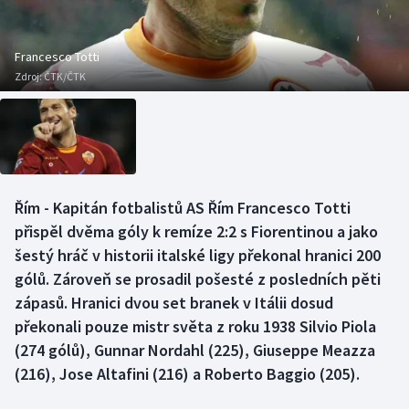
Baseball a softbal
Soutěže
Basketbal
Historické návraty
Francesco Totti
Zdroj:
ČTK/ČTK
Biatlon
Aplikace ČT sport
Boby a skeleton
AZ kvíz
Box
Řím - Kapitán fotbalistů AS Řím Francesco Totti
přispěl dvěma góly k remíze 2:2 s Fiorentinou a jako
Curling
šestý hráč v historii italské ligy překonal hranici 200
Dostihy
gólů. Zároveň se prosadil pošesté z posledních pěti
zápasů. Hranici dvou set branek v Itálii dosud
Florbal
překonali pouze mistr světa z roku 1938 Silvio Piola
(274 gólů), Gunnar Nordahl (225), Giuseppe Meazza
Futsal
(216), Jose Altafini (216) a Roberto Baggio (205).
Golf