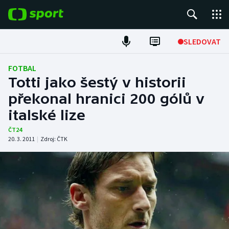
POPULÁRNÍ
SLEDOVAT
Fotbal
FOTBAL
Totti jako šestý v historii
Hokej
překonal hranici 200 gólů v
italské lize
Tenis
ČT24
Atletika
20. 3. 2011
|
Zdroj:
ČTK
Cyklistika
DALŠÍ SPORTY
Americký fotbal
NEPŘEHLÉDNĚTE