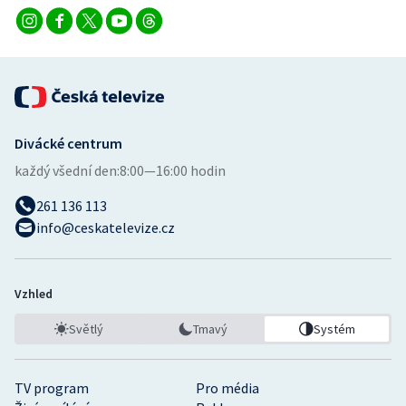
Divácké centrum
každý všední den:
8:00—16:00 hodin
261 136 113
info@ceskatelevize.cz
Vzhled
Světlý
Tmavý
Systém
TV program
Pro média