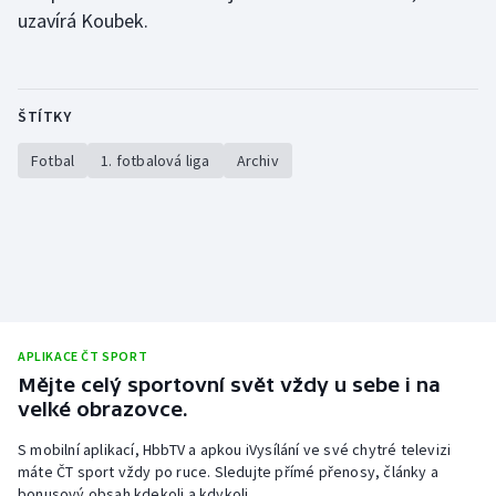
uzavírá Koubek.
Olympijské hry
Parasport
ŠTÍTKY
Plavání
Fotbal
1. fotbalová liga
Archiv
Plážový volejbal
Ragby
Rychlobruslení
Rychlostní kanoistika
APLIKACE ČT SPORT
Mějte celý sportovní svět vždy u sebe i na
Short track
velké obrazovce.
S mobilní aplikací, HbbTV a apkou iVysílání ve své chytré televizi
Sportovní střelba
máte ČT sport vždy po ruce. Sledujte přímé přenosy, články a
bonusový obsah kdekoli a kdykoli.