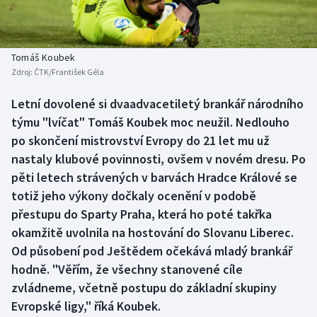
Baseball a softbal
Soutěže
Basketbal
Historické návraty
Tomáš Koubek
Zdroj:
ČTK/František Géla
Biatlon
Aplikace ČT sport
Letní dovolené si dvaadvacetiletý brankář národního
Boby a skeleton
AZ kvíz
týmu "lvíčat" Tomáš Koubek moc neužil. Nedlouho
po skončení mistrovství Evropy do 21 let mu už
Box
nastaly klubové povinnosti, ovšem v novém dresu. Po
pěti letech strávených v barvách Hradce Králové se
Curling
totiž jeho výkony dočkaly ocenění v podobě
přestupu do Sparty Praha, která ho poté takřka
Dostihy
okamžitě uvolnila na hostování do Slovanu Liberec.
Florbal
Od působení pod Ještědem očekává mladý brankář
hodně. "Věřím, že všechny stanovené cíle
Futsal
zvládneme, včetně postupu do základní skupiny
Evropské ligy," říká Koubek.
Golf