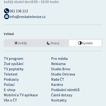
každý všední den:
8:00—16:00 hodin
261 136 113
info@ceskatelevize.cz
Vzhled
Světlý
Tmavý
Systém
TV program
Pro média
Živé vysílání
Reklama
TV poplatky
Studio Brno
Teletext
Studio Ostrava
Podcasty
Rada ČT
Počasí
Kariéra
E-shop
Podávání námětů
Mobilní a TV aplikace
Časté dotazy
Vše o ČT
Kontakty