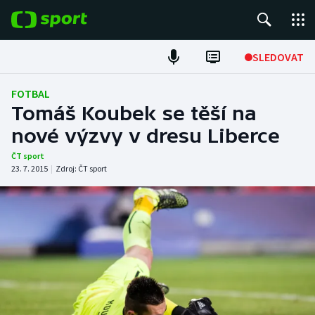
POPULÁRNÍ
SLEDOVAT
Fotbal
FOTBAL
Tomáš Koubek se těší na
Hokej
nové výzvy v dresu Liberce
Tenis
ČT sport
23. 7. 2015
|
Zdroj:
ČT sport
Atletika
Cyklistika
DALŠÍ SPORTY
Americký fotbal
NEPŘEHLÉDNĚTE