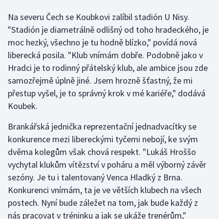
Na severu Čech se Koubkovi zalíbil stadión U Nisy.
Gymnastika
"Stadión je diametrálně odlišný od toho hradeckého, je
moc hezký, všechno je tu hodně blízko," povídá nová
Házená
liberecká posila. "Klub vnímám dobře. Podobně jako v
Hradci je to rodinný přátelský klub, ale ambice jsou zde
Jezdectví
samozřejmě úplně jiné. Jsem hrozně šťastný, že mi
přestup vyšel, je to správný krok v mé kariéře," dodává
Judo
Koubek.
Krasobruslení
Brankářská jednička reprezentační jednadvacítky se
konkurence mezi libereckými tyčemi nebojí, ke svým
Lezení
dvěma kolegům však chová respekt. "Lukáš Hroššo
Lyže a snowboard
vychytal klukům vítězství v poháru a měl výborný závěr
sezóny. Je tu i talentovaný Venca Hladký z Brna.
Moderní pětiboj
Konkurenci vnímám, ta je ve větších klubech na všech
postech. Nyní bude záležet na tom, jak bude každý z
Motorsport
nás pracovat v tréninku a jak se ukáže trenérům,"