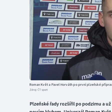
Curling
Dostihy
Florbal
Futsal
Golf
Gymnastika
Roman Květ a Pavel Horváth po první plzeňské přípra
Zdroj:
ČT sport
Plzeňské řady rozšířil po podzimu a u
novým klubem. Univerzál Roman Květ o