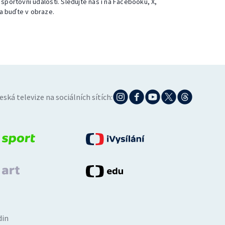
 sportovní události. Sledujte nás i na Facebooku, X,
a buďte v obraze.
eská televize na sociálních sítích:
din