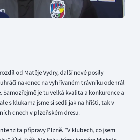
rozdíl od Matěje Vydry, další nové posily
uhráči nakonec na vyhřívaném trávníku odehrál
 Samozřejmě je tu velká kvalita a konkurence a
le s klukama jsme si sedli jak na hřišti, tak v
vních dnech v plzeňském dresu.
 intenzita přípravy Plzně. "V klubech, co jsem
cky," říká Květ. Ne tak v týmu trenéra Michala