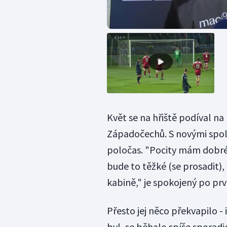
Květ se na hřiště podíval na 
Západočechů. S novými spol
poločas. "Pocity mám dobré.
bude to těžké (se prosadit), a
kabině," je spokojený po pr
Přesto jej něco překvapilo -
byl, se běhalo spíše sporadi