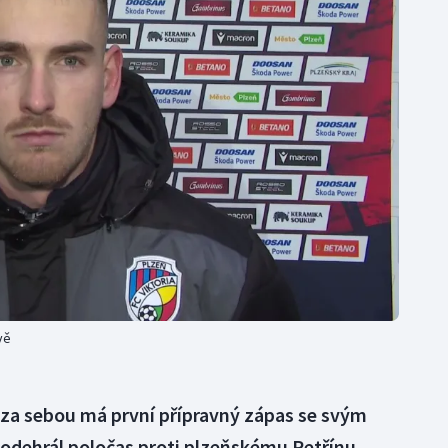
Moderní pětiboj
Triatlon
Motorsport
Veslování
Olympijské hry
Vodní slalom
Parasport
Volejbal
Plavání
Ostatní
Plážový volejbal
vě
ž za sebou má první přípravný zápas se svým
dehrál poločas proti plzeňskému Petřínu,