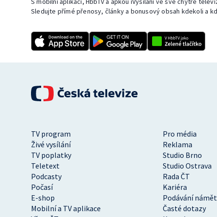
S mobilní aplikací, HbbTV a apkou iVysílání ve své chytré telev
Sledujte přímé přenosy, články a bonusový obsah kdekoli a kd
TV program
Pro média
Živé vysílání
Reklama
TV poplatky
Studio Brno
Teletext
Studio Ostrava
Podcasty
Rada ČT
Počasí
Kariéra
E-shop
Podávání námět
Mobilní a TV aplikace
Časté dotazy