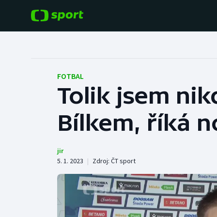
POPULÁRNÍ
DALŠÍ SPORTY
Fotbal
Americký fotbal
FOTBAL
Tolik jsem ni
Hokej
Baseball a softbal
Bílkem, říká n
Tenis
Basketbal
Atletika
Biatlon
jir
5. 1. 2023
|
Zdroj:
ČT sport
Cyklistika
Boby a skeleton
Box