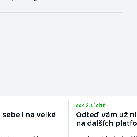
SOCIÁLNÍ SÍTĚ
 sebe i na velké
Odteď vám už nic
na dalších platf