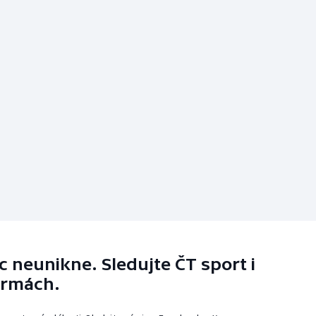
 neunikne. Sledujte ČT sport i
ormách.