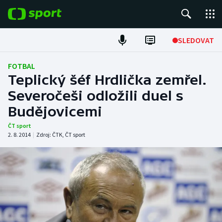
POPULÁRNÍ
SLEDOVAT
Fotbal
FOTBAL
Teplický šéf Hrdlička zemřel.
Hokej
Severočeši odložili duel s
Budějovicemi
Tenis
ČT sport
Atletika
2. 8. 2014
|
Zdroj:
ČTK
,
ČT sport
Cyklistika
DALŠÍ SPORTY
Americký fotbal
NEPŘEHLÉDNĚTE