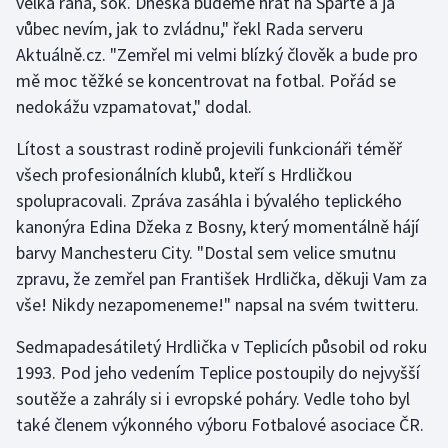
velká rána, šok. Dneska budeme hrát na Spartě a já
Stolní tenis
vůbec nevím, jak to zvládnu," řekl Rada serveru
Aktuálně.cz. "Zemřel mi velmi blízký člověk a bude pro
Triatlon
mě moc těžké se koncentrovat na fotbal. Pořád se
nedokážu vzpamatovat," dodal.
Veslování
Lítost a soustrast rodině projevili funkcionáři téměř
Vodní slalom
všech profesionálních klubů, kteří s Hrdličkou
spolupracovali. Zpráva zasáhla i bývalého teplického
Volejbal
kanonýra Edina Džeka z Bosny, který momentálně hájí
barvy Manchesteru City. "Dostal sem velice smutnu
Ostatní
zpravu, že zemřel pan František Hrdlička, děkuji Vam za
vše! Nikdy nezapomeneme!" napsal na svém twitteru.
Sedmapadesátiletý Hrdlička v Teplicích působil od roku
1993. Pod jeho vedením Teplice postoupily do nejvyšší
soutěže a zahrály si i evropské poháry. Vedle toho byl
také členem výkonného výboru Fotbalové asociace ČR.