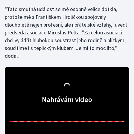
"Tato smutná událost se mě osobně velice dotkla,
Gymnastika
protože mě s Františkem Hrdličkou spojovaly
dlouholeté nejen profesní, ale i přátelské vztahy," uvedl
Házená
předseda asociace Miroslav Pelta. "Za celou asociaci
chci vyjádřit hlubokou soustrast jeho rodině a blízkým,
Jezdectví
soucítíme i s teplickým klubem. Je mi to moc líto,"
dodal.
Judo
Krasobruslení
Lezení
Nahrávám video
Lyže a snowboard
Moderní pětiboj
Motorsport