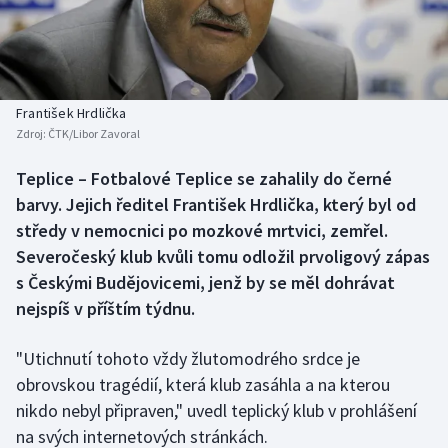
Baseball a softbal
Soutěže
Basketbal
Historické návraty
Biatlon
Aplikace ČT sport
František Hrdlička
Zdroj:
ČTK/Libor Zavoral
Boby a skeleton
AZ kvíz
Teplice – Fotbalové Teplice se zahalily do černé
barvy. Jejich ředitel František Hrdlička, který byl od
Box
středy v nemocnici po mozkové mrtvici, zemřel.
Curling
Severočeský klub kvůli tomu odložil prvoligový zápas
s Českými Budějovicemi, jenž by se měl dohrávat
Dostihy
nejspíš v příštím týdnu.
Florbal
"Utichnutí tohoto vždy žlutomodrého srdce je
obrovskou tragédií, která klub zasáhla a na kterou
Futsal
nikdo nebyl připraven," uvedl teplický klub v prohlášení
na svých internetových stránkách.
Golf