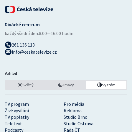
Divácké centrum
každý všední den:
8:00—16:00 hodin
261 136 113
info@ceskatelevize.cz
Vzhled
Světlý
Tmavý
Systém
TV program
Pro média
Živé vysílání
Reklama
TV poplatky
Studio Brno
Teletext
Studio Ostrava
Podcasty
Rada ČT