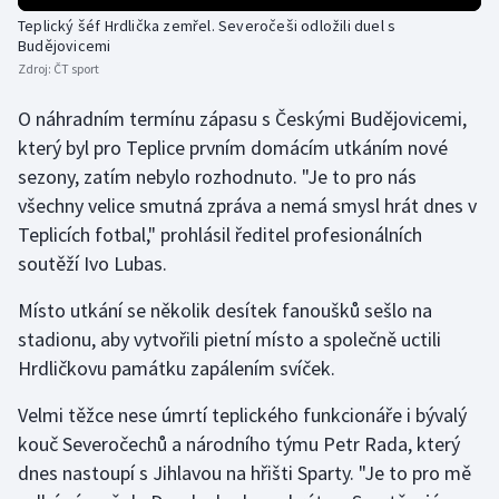
Teplický šéf Hrdlička zemřel. Severočeši odložili duel s
Olympijské hry
Budějovicemi
Zdroj:
ČT sport
Parasport
O náhradním termínu zápasu s Českými Budějovicemi,
Plavání
který byl pro Teplice prvním domácím utkáním nové
sezony, zatím nebylo rozhodnuto. "Je to pro nás
Plážový volejbal
všechny velice smutná zpráva a nemá smysl hrát dnes v
Teplicích fotbal," prohlásil ředitel profesionálních
Ragby
soutěží Ivo Lubas.
Rychlobruslení
Místo utkání se několik desítek fanoušků sešlo na
stadionu, aby vytvořili pietní místo a společně uctili
Rychlostní kanoistika
Hrdličkovu památku zapálením svíček.
Short track
Velmi těžce nese úmrtí teplického funkcionáře i bývalý
kouč Severočechů a národního týmu Petr Rada, který
Sportovní střelba
dnes nastoupí s Jihlavou na hřišti Sparty. "Je to pro mě