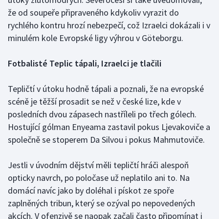
že od soupeře připraveného kdykoliv vyrazit do
Olympijské hry
rychlého kontru hrozí nebezpečí, což Izraelci dokázali i v
minulém kole Evropské ligy výhrou v Göteborgu.
Parasport
Plavání
Fotbalisté Teplic tápali, Izraelci je tlačili
Plážový volejbal
Tepličtí v útoku hodně tápali a poznali, že na evropské
scéně je těžší prosadit se než v české lize, kde v
Ragby
posledních dvou zápasech nastříleli po třech gólech.
Hostující gólman Enyeama zastavil pokus Ljevakoviče a
Rychlobruslení
společně se stoperem Da Silvou i pokus Mahmutoviče.
Rychlostní kanoistika
Jestli v úvodním dějství měli tepličtí hráči alespoň
opticky navrch, po poločase už neplatilo ani to. Na
Short track
domácí navíc jako by doléhal i pískot ze spoře
Sportovní střelba
zaplněných tribun, který se ozýval po nepovedených
akcích. V ofenzivě se naopak začali často připomínat i