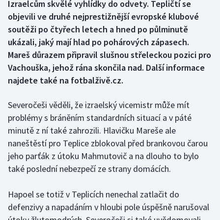
Izraelcům skvělé vyhlídky do odvety. Tepličtí se
objevili ve druhé nejprestižnější evropské klubové
Gymnastika
soutěži po čtyřech letech a hned po půlminutě
ukázali, jaký mají hlad po pohárových zápasech.
Házená
Mareš důrazem připravil slušnou střeleckou pozici pro
Vachouška, jehož rána skončila nad. Další informace
Jezdectví
najdete také na fotbalživě.cz.
Judo
Severočeši věděli, že izraelský vicemistr může mít
Krasobruslení
problémy s bráněním standardních situací a v páté
minutě z ní také zahrozili. Hlavičku Mareše ale
Lezení
naneštěstí pro Teplice zblokoval před brankovou čarou
jeho parťák z útoku Mahmutovič a na dlouho to bylo
Lyže a snowboard
také poslední nebezpečí ze strany domácích.
Moderní pětiboj
Hapoel se totiž v Teplicích nenechal zatlačit do
defenzivy a napadáním v hloubi pole úspěšně narušoval
Motorsport
útoky žlutomodrých. Severočeši si také uvědomovali,