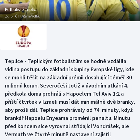
Baseball a softbal
Soutěže
Fotbalisté Teplic
Zdroj:
ČTK/René Volfík
Basketbal
Historické návraty
Biatlon
Aplikace ČT sport
Boby a skeleton
AZ kvíz
Teplice - Teplickým fotbalistům se hodně vzdálila
Box
vidina postupu do základní skupiny Evropské ligy, kde
se mohli těšit na základní prémii dosahující téměř 30
Curling
milionů korun. Severočeši totiž v úvodním utkání 4.
předkola doma prohráli s Hapoelem Tel Aviv 1:2 a
Dostihy
příští čtvrtek v Izraeli musí dát minimálně dvě branky,
Florbal
aby prošli dál. Teplice prohrávaly od 74. minuty, když
brankář Hapoelu Enyeama proměnil penaltu. Minutu
Futsal
před koncem sice vyrovnal střídající Vondrášek, ale
Vermuth ve čtvrté minutě nastavení zajistil
Golf