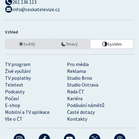
261 136 113
info@ceskatelevize.cz
Vzhled
Světlý
Tmavý
Systém
TV program
Pro média
Živé vysílání
Reklama
TV poplatky
Studio Brno
Teletext
Studio Ostrava
Podcasty
Rada ČT
Počasí
Kariéra
E-shop
Podávání námětů
Mobilní a TV aplikace
Časté dotazy
Vše o ČT
Kontakty