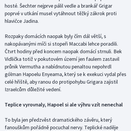
Stolní tenis
hosté. Šechter nejprve pálil vedle a brankář Grigar
poprvé v utkání musel vytáhnout těžký zákrok proti
Triatlon
hlavičce Jadina.
Veslování
Rozpaky domácích naopak byly čím dál větší, s
nakopávanými míči si stopeři Maccabi lehce poradili.
Vodní slalom
Čtvrt hodiny před koncem naopak domácí strnuli. Bek
Vidlička totiž v pokutovém území jen faulem zastavil
Volejbal
průnik Vermutha a nabídnutou penaltou nepohrdl
gólman Hapoelu Enyeama, který se k exekuci vydal přes
Ostatní
celé hřiště, aby ranou do protipohybu Grigara zajistil
Izraelcům důležité vedení.
Teplice vyrovnaly, Hapoel si ale výhru vzít nenechal
To byla jen předzvěst dramatického závěru, který
fanouškům pořádně pocuchal nervy. Teplické naděje