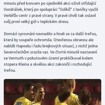
minutu před koncem po ojedinělé akci oživil střídající
Vondrášek, který po spolupráci "žolíků" z lavičky využil
Verbířův centr z pravé strany. V pravé chvíli tak oslavil
svůj první velký gól v teplickém dresu.
Domácí vyrovnání navnadilo a hnali se za další trefou,
která by soupeře ochromila. Otevřenou obranou ale
nabídli Hapoelu i řadu brejkových situací, z nichž jedna
Severočechům srazila vaz. Ve čtvrté minutě nastavení
se Vermuth v pokutovém území prokličkoval kolem
stopera Kleina a skvělou akci zakončil i rozhodující
trefou.