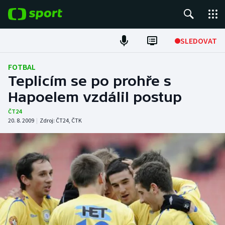
POPULÁRNÍ
SLEDOVAT
Fotbal
FOTBAL
Teplicím se po prohře s
Hokej
Hapoelem vzdálil postup
Tenis
ČT24
20. 8. 2009
|
Zdroj:
ČT24
,
ČTK
Atletika
Cyklistika
DALŠÍ SPORTY
Americký fotbal
NEPŘEHLÉDNĚTE