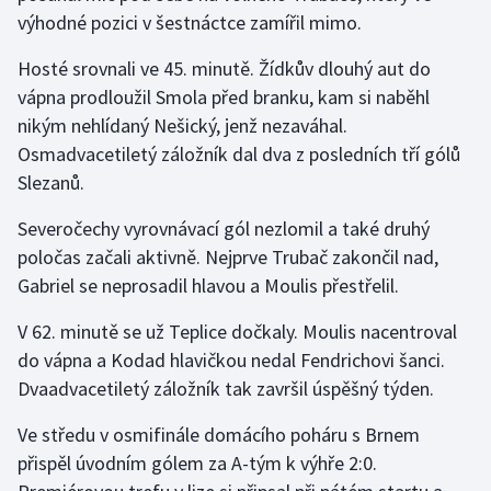
výhodné pozici v šestnáctce zamířil mimo.
Olympijské hry
Hosté srovnali ve 45. minutě. Žídkův dlouhý aut do
Parasport
vápna prodloužil Smola před branku, kam si naběhl
nikým nehlídaný Nešický, jenž nezaváhal.
Plavání
Osmadvacetiletý záložník dal dva z posledních tří gólů
Slezanů.
Plážový volejbal
Severočechy vyrovnávací gól nezlomil a také druhý
Ragby
poločas začali aktivně. Nejprve Trubač zakončil nad,
Gabriel se neprosadil hlavou a Moulis přestřelil.
Rychlobruslení
V 62. minutě se už Teplice dočkaly. Moulis nacentroval
Rychlostní kanoistika
do vápna a Kodad hlavičkou nedal Fendrichovi šanci.
Dvaadvacetiletý záložník tak završil úspěšný týden.
Short track
Ve středu v osmifinále domácího poháru s Brnem
Sportovní střelba
přispěl úvodním gólem za A-tým k výhře 2:0.