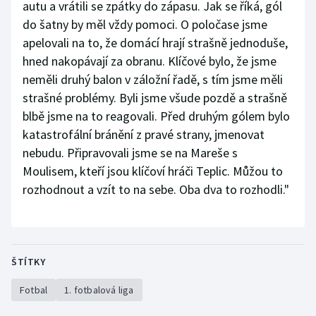
autu a vrátili se zpátky do zápasu. Jak se říká, gól
do šatny by měl vždy pomoci. O poločase jsme
apelovali na to, že domácí hrají strašně jednoduše,
hned nakopávají za obranu. Klíčové bylo, že jsme
neměli druhý balon v záložní řadě, s tím jsme měli
strašné problémy. Byli jsme všude pozdě a strašně
blbě jsme na to reagovali. Před druhým gólem bylo
katastrofální bránění z pravé strany, jmenovat
nebudu. Připravovali jsme se na Mareše s
Moulisem, kteří jsou klíčoví hráči Teplic. Můžou to
rozhodnout a vzít to na sebe. Oba dva to rozhodli."
ŠTÍTKY
Fotbal
1. fotbalová liga