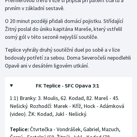
Premiérovou trefu v lize si připsal při pátém startu a
Stolní tenis
prvním v základní sestavě.
Triatlon
O 20 minut později přidali domácí pojistku. Střídající
Žitný poslal do úniku kapitána Mareše, který vstřelil
Veslování
osmý gól v této sezoně nejvyšší soutěže.
Vodní slalom
Teplice vyhrály druhý soutěžní duel po sobě a v lize
bodovaly potřetí za sebou. Doma Severočeši nepodlehli
Volejbal
Opavě ani v desátém ligovém utkání.
Ostatní
FK Teplice - SFC Opava 3:1
1:1) Branky: 3. Moulis, 62. Kodad, 82. Mareš - 45.
Nešický. Rozhodčí: Marek - Kříž, Hock - Adámková
(video). ŽK: Kodad, Jukl - Nešický.
Teplice:
Čtvrtečka - Vondrášek, Gabriel, Mazuch,