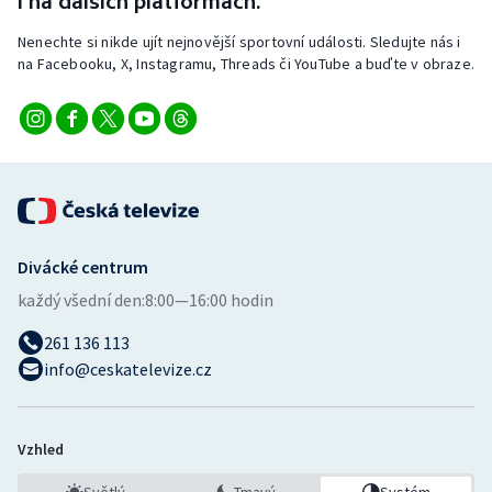
i na dalších platformách.
Nenechte si nikde ujít nejnovější sportovní události. Sledujte nás i
na Facebooku, X, Instagramu, Threads či YouTube a buďte v obraze.
Divácké centrum
každý všední den:
8:00—16:00 hodin
261 136 113
info@ceskatelevize.cz
Vzhled