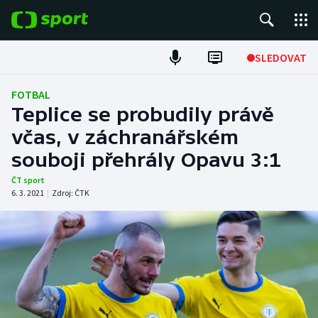
POPULÁRNÍ
SLEDOVAT
Fotbal
FOTBAL
Teplice se probudily právě
Hokej
včas, v záchranářském
souboji přehrály Opavu 3:1
Tenis
ČT sport
Atletika
6. 3. 2021
|
Zdroj:
ČTK
Cyklistika
DALŠÍ SPORTY
Americký fotbal
NEPŘEHLÉDNĚTE