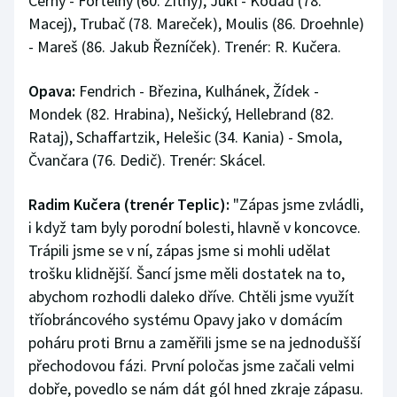
Černý - Fortelný (60. Žitný), Jukl - Kodad (78.
Macej), Trubač (78. Mareček), Moulis (86. Droehnle)
- Mareš (86. Jakub Řezníček). Trenér: R. Kučera.
Opava:
Fendrich - Březina, Kulhánek, Žídek -
Mondek (82. Hrabina), Nešický, Hellebrand (82.
Rataj), Schaffartzik, Helešic (34. Kania) - Smola,
Čvančara (76. Dedič). Trenér: Skácel.
Radim Kučera (trenér Teplic):
"Zápas jsme zvládli,
i když tam byly porodní bolesti, hlavně v koncovce.
Trápili jsme se v ní, zápas jsme si mohli udělat
trošku klidnější. Šancí jsme měli dostatek na to,
abychom rozhodli daleko dříve. Chtěli jsme využít
tříobráncového systému Opavy jako v domácím
poháru proti Brnu a zaměřili jsme se na jednodušší
přechodovou fázi. První poločas jsme začali velmi
dobře, povedlo se nám dát gól hned zkraje zápasu.