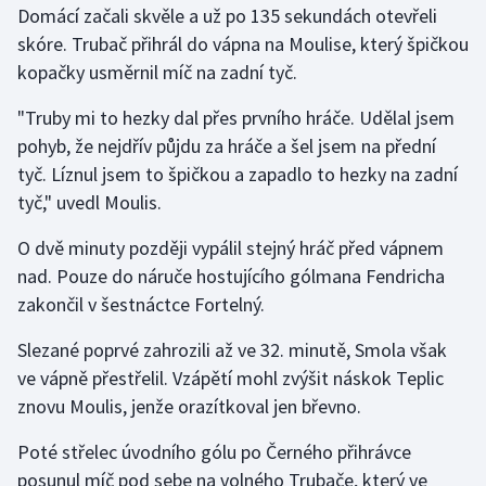
Domácí začali skvěle a už po 135 sekundách otevřeli
skóre. Trubač přihrál do vápna na Moulise, který špičkou
Gymnastika
kopačky usměrnil míč na zadní tyč.
Házená
"Truby mi to hezky dal přes prvního hráče. Udělal jsem
pohyb, že nejdřív půjdu za hráče a šel jsem na přední
Jezdectví
tyč. Líznul jsem to špičkou a zapadlo to hezky na zadní
tyč," uvedl Moulis.
Judo
O dvě minuty později vypálil stejný hráč před vápnem
Krasobruslení
nad. Pouze do náruče hostujícího gólmana Fendricha
zakončil v šestnáctce Fortelný.
Lezení
Slezané poprvé zahrozili až ve 32. minutě, Smola však
Lyže a snowboard
ve vápně přestřelil. Vzápětí mohl zvýšit náskok Teplic
znovu Moulis, jenže orazítkoval jen břevno.
Moderní pětiboj
Poté střelec úvodního gólu po Černého přihrávce
Motorsport
posunul míč pod sebe na volného Trubače, který ve