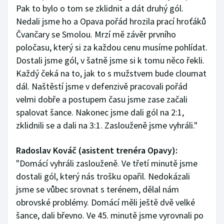
Pak to bylo o tom se zklidnit a dát druhý gól.
Nedali jsme ho a Opava pořád hrozila prací hroťáků
Čvančary se Smolou. Mrzí mě závěr prvního
poločasu, který si za každou cenu musíme pohlídat.
Dostali jsme gól, v šatně jsme si k tomu něco řekli.
Každý čeká na to, jak to s mužstvem bude cloumat
dál. Naštěstí jsme v defenzivě pracovali pořád
velmi dobře a postupem času jsme zase začali
spalovat šance. Nakonec jsme dali gól na 2:1,
zklidnili se a dali na 3:1. Zaslouženě jsme vyhráli."
Radoslav Kováč (asistent trenéra Opavy):
"Domácí vyhráli zaslouženě. Ve třetí minutě jsme
dostali gól, který nás trošku opařil. Nedokázali
jsme se vůbec srovnat s terénem, dělal nám
obrovské problémy. Domácí měli ještě dvě velké
šance, dali břevno. Ve 45. minutě jsme vyrovnali po