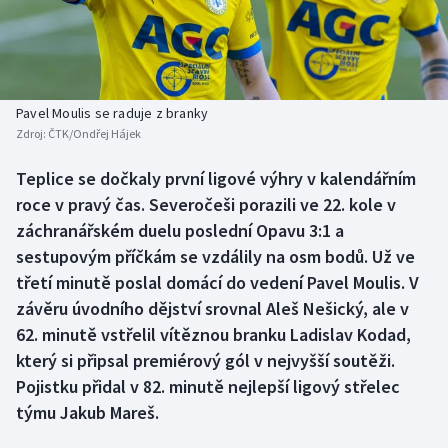
Baseball a softbal
Soutěže
Basketbal
Historické návraty
Biatlon
Aplikace ČT sport
Pavel Moulis se raduje z branky
Zdroj:
ČTK/Ondřej Hájek
Boby a skeleton
AZ kvíz
Teplice se dočkaly první ligové výhry v kalendářním
roce v pravý čas. Severočeši porazili ve 22. kole v
Box
záchranářském duelu poslední Opavu 3:1 a
Curling
sestupovým příčkám se vzdálily na osm bodů. Už ve
třetí minutě poslal domácí do vedení Pavel Moulis. V
Dostihy
závěru úvodního dějství srovnal Aleš Nešický, ale v
62. minutě vstřelil vítěznou branku Ladislav Kodad,
Florbal
který si připsal premiérový gól v nejvyšší soutěži.
Pojistku přidal v 82. minutě nejlepší ligový střelec
Futsal
týmu Jakub Mareš.
Golf