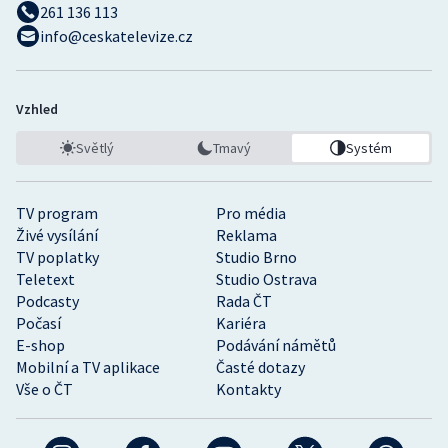
261 136 113
Stolní tenis
info@ceskatelevize.cz
Triatlon
Veslování
Vzhled
Světlý
Tmavý
Systém
Vodní slalom
Volejbal
TV program
Pro média
Živé vysílání
Reklama
Ostatní
TV poplatky
Studio Brno
Teletext
Studio Ostrava
Podcasty
Rada ČT
Počasí
Kariéra
E-shop
Podávání námětů
Mobilní a TV aplikace
Časté dotazy
Vše o ČT
Kontakty