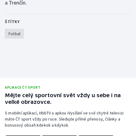
a Trenčín.
Gymnastika
ŠTÍTKY
Házená
Fotbal
Jezdectví
Judo
Krasobruslení
Lezení
APLIKACE ČT SPORT
Mějte celý sportovní svět vždy u sebe i na
Lyže a snowboard
velké obrazovce.
S mobilní aplikací, HbbTV a apkou iVysílání ve své chytré televizi
Moderní pětiboj
máte ČT sport vždy po ruce. Sledujte přímé přenosy, články a
bonusový obsah kdekoli a kdykoli.
Motorsport