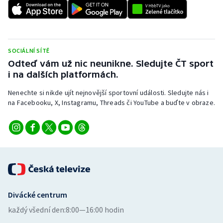
Olympijské hry
Parasport
SOCIÁLNÍ SÍTĚ
Plavání
Odteď vám už nic neunikne. Sledujte ČT sport
i na dalších platformách.
Plážový volejbal
Nenechte si nikde ujít nejnovější sportovní události. Sledujte nás i
na Facebooku, X, Instagramu, Threads či YouTube a buďte v obraze.
Ragby
Rychlobruslení
Rychlostní kanoistika
Short track
Divácké centrum
Sportovní střelba
každý všední den:
8:00—16:00 hodin