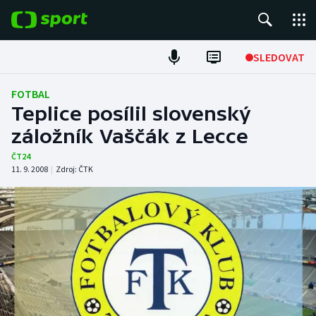
POPULÁRNÍ
SLEDOVAT
Fotbal
FOTBAL
Teplice posílil slovenský
Hokej
záložník Vaščák z Lecce
Tenis
ČT24
11. 9. 2008
|
Zdroj:
ČTK
Atletika
Cyklistika
DALŠÍ SPORTY
Americký fotbal
NEPŘEHLÉDNĚTE