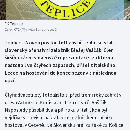
Baseball a softbal
Soutěže
Basketbal
Historické návraty
FK Teplice
Zdroj:
ČT24/Markéta Sandanusová
Biatlon
Aplikace ČT sport
Teplice - Novou posilou fotbalistů Teplic se stal
Boby a skeleton
AZ kvíz
slovenský ofenzivní záložník Blažej Vaščák. Člen
širšího kádru slovenské reprezentace, za kterou
Box
nastoupil ve čtyřech zápasech, přišel z italského
Lecce na hostování do konce sezony s následnou
Curling
opcí.
Dostihy
Čtyřiadvacetiletý fotbalista si před třemi roky zahrál v
Florbal
dresu Artmedie Bratislava i Ligu mistrů. Vaščák
Naposledy působil dva a půl roku v Itálii, kde byl
Futsal
nejdříve v Trevisu, pak v Lecce a v loňském ročníku
hostoval v Ceseně. Na Slovensku hrál za také za Košice
Golf