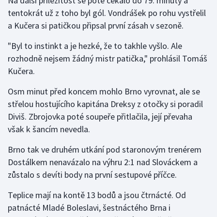
Na další příležitost se poté čekalo do 79. minuty a
tentokrát už z toho byl gól. Vondrášek po rohu vystřelil
Olympijské hry
a Kučera si patičkou připsal první zásah v sezoně.
Parasport
"Byl to instinkt a je hezké, že to takhle vyšlo. Ale
rozhodně nejsem žádný mistr patička," prohlásil Tomáš
Plavání
Kučera.
Plážový volejbal
Osm minut před koncem mohlo Brno vyrovnat, ale se
střelou hostujícího kapitána Dreksy z otočky si poradil
Ragby
Diviš. Zbrojovka poté soupeře přitlačila, její převaha
však k šancím nevedla.
Rychlobruslení
Brno tak ve druhém utkání pod staronovým trenérem
Rychlostní kanoistika
Dostálkem nenavázalo na výhru 2:1 nad Slováckem a
zůstalo s devíti body na první sestupové příčce.
Short track
Teplice mají na kontě 13 bodů a jsou čtrnácté. Od
Sportovní střelba
patnácté Mladé Boleslavi, šestnáctého Brna i