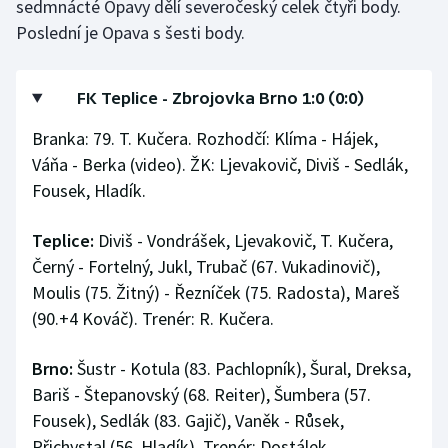
sedmnácté Opavy dělí severočeský celek čtyři body.
Stolní tenis
Poslední je Opava s šesti body.
Triatlon
FK Teplice - Zbrojovka Brno 1:0 (0:0)
Veslování
Branka: 79. T. Kučera. Rozhodčí: Klíma - Hájek,
Vodní slalom
Váňa - Berka (video). ŽK: Ljevakovič, Diviš - Sedlák,
Fousek, Hladík.
Volejbal
Teplice:
Diviš - Vondrášek, Ljevakovič, T. Kučera,
Ostatní
Černý - Fortelný, Jukl, Trubač (67. Vukadinovič),
Moulis (75. Žitný) - Řezníček (75. Radosta), Mareš
(90.+4 Kováč). Trenér: R. Kučera.
Brno:
Šustr - Kotula (83. Pachlopník), Šural, Dreksa,
Bariš - Štepanovský (68. Reiter), Šumbera (57.
Fousek), Sedlák (83. Gajič), Vaněk - Růsek,
Přichystal (56. Hladík). Trenér: Dostálek.