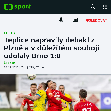
POPULÁRNÍ
SLEDOVAT
Fotbal
FOTBAL
Teplice napravily debakl z
Hokej
Plzně a v důležitém souboji
udolaly Brno 1:0
Tenis
ČT sport
Atletika
20. 12. 2020
|
Zdroj:
ČTK
,
ČT sport
Cyklistika
DALŠÍ SPORTY
Americký fotbal
NEPŘEHLÉDNĚTE