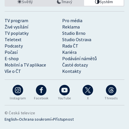
Světlý
Tmavý
Systém
TV program
Pro média
Živé vysílání
Reklama
TV poplatky
Studio Brno
Teletext
Studio Ostrava
Podcasty
Rada ČT
Počasí
Kariéra
E-shop
Podávání námětů
Mobilní a TV aplikace
Časté dotazy
Vše o ČT
Kontakty
Instagram
Facebook
YouTube
X
Threads
© Česká televize
•
•
English
Ochrana soukromí
Přístupnost