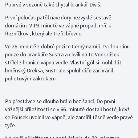
Poprvé v sezoně také chytal brankář Diviš.
Gymnastika
První poločas patřil navzdory nezvyklé sestavě
domácím. V 19. minutě ve vápně propadl míč k
Házená
Řezníčkovi, který ale trefil břevno.
Jezdectví
Ve 26. minutě z dobré pozice Černý namířil tvrdou ránu
pouze do brankáře Šustra a chvíli na to Vondrášek
Judo
střílel z hranice vápna vedle. Vlastní gól si mohl dát
brněnský Dreksa, Šustr ale spoluhráče zachránil
Krasobruslení
pohotovým zákrokem.
Lezení
Po přestávce se dlouho hrálo bez šancí. Do první
Lyže a snowboard
vážnější příležitosti se v 66. minutě dostali hosté, když
se Fousek uvolnil ve vápně, ale zamířil těsně vedle pravé
Moderní pětiboj
tyče.
Motorsport