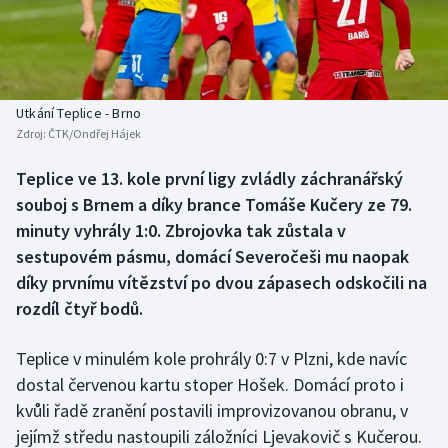
Baseball a softbal
Soutěže
Basketbal
Historické návraty
Biatlon
Aplikace ČT sport
Utkání Teplice - Brno
Zdroj:
ČTK/Ondřej Hájek
Boby a skeleton
AZ kvíz
Teplice ve 13. kole první ligy zvládly záchranářský
souboj s Brnem a díky brance Tomáše Kučery ze 79.
Box
minuty vyhrály 1:0. Zbrojovka tak zůstala v
Curling
sestupovém pásmu, domácí Severočeši mu naopak
díky prvnímu vítězství po dvou zápasech odskočili na
Dostihy
rozdíl čtyř bodů.
Florbal
Teplice v minulém kole prohrály 0:7 v Plzni, kde navíc
dostal červenou kartu stoper Hošek. Domácí proto i
Futsal
kvůli řadě zranění postavili improvizovanou obranu, v
jejímž středu nastoupili záložníci Ljevakovič s Kučerou.
Golf