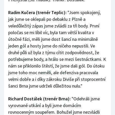
Radim Kučera (trenér Teplic):
"Jsem spokojený,
jak jsme se oklepali po debaklu z Plzně a
veledůležitý zápas jsme zvládli za tři body. První
poločas se mi líbil víc, byla tam větší kvalita v
útočné fázi, měli jsme dost šancí na minimálně
jeden gól a hosty jsme do ničeho nepustili. Ve
druhé půli už byla z týmu cítit zodpovědnost, že
potřebujeme body, a hrálo se mezi šestnáctkami. K
nám se přiklonilo štěstí, že jsme dali gól. Do útoku
jsme toho moc neměli, ale defenziva pracovala
velmi dobře a i díky zákroku Diviše při stoprocentní
šanci Brna jsme udrželi důležitou nulu."
Richard Dostálek (trenér Brna):
"Odehráli jsme
vyrovnané utkání a byli jsme domácím
rovnocenným soupeřem. Bohužel jsme nezvládli