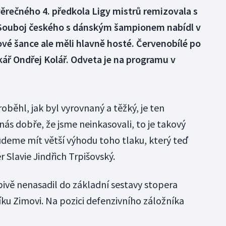
ěrečného 4. předkola Ligy mistrů remizovala s
 Souboj českého s dánským šampionem nabídl v
vé šance ale měli hlavně hosté. Červenobílé po
ář Ondřej Kolář. Odveta je na programu v
oběhl, jak byl vyrovnaný a těžký, je ten
nás dobře, že jsme neinkasovali, to je takový
udeme mít větší výhodu toho tlaku, který teď
 Slavie Jindřich Trpišovský.
ivě nenasadil do základní sestavy stopera
ku Zimovi. Na pozici defenzivního záložníka