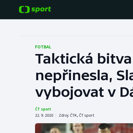
POPULÁRNÍ
DALŠÍ SPORTY
Fotbal
Americký fotbal
FOTBAL
Taktická bitv
Hokej
Baseball a softbal
nepřinesla, Sl
Tenis
Basketbal
Atletika
vybojovat v 
Biatlon
Cyklistika
Boby a skeleton
ČT sport
22. 9. 2020
|
Zdroj:
ČTK
,
ČT sport
Box