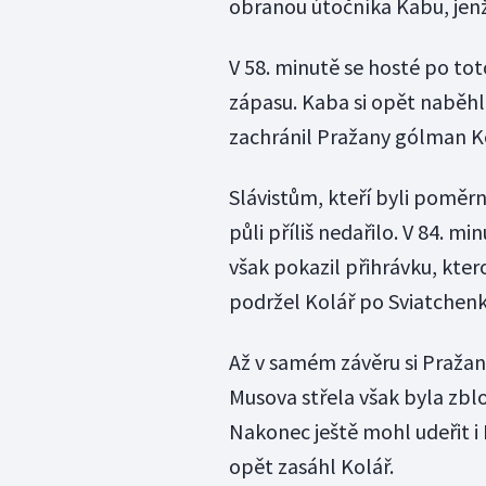
obranou útočníka Kabu, jenž
V 58. minutě se hosté po tot
zápasu. Kaba si opět naběhl
zachránil Pražany gólman Kol
Slávistům, kteří byli poměr
půli příliš nedařilo. V 84. 
však pokazil přihrávku, kter
podržel Kolář po Sviatchen
Až v samém závěru si Pražané
Musova střela však byla zbl
Nakonec ještě mohl udeřit i 
opět zasáhl Kolář.