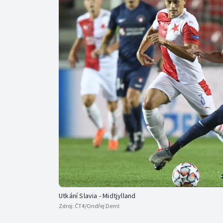
Curling
Dostihy
Florbal
Futsal
Golf
Gymnastika
Utkání Slavia - Midtjylland
Zdroj:
ČT4/Ondřej Deml