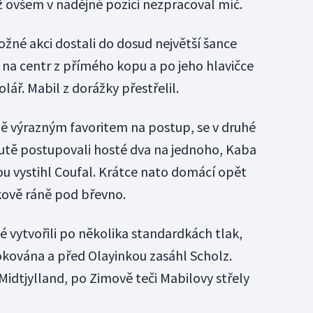
 ovšem v nadějné pozici nezpracoval míč.
ožné akci dostali do dosud největší šance
 na centr z přímého kopu a po jeho hlavičce
ář. Mabil z dorážky přestřelil.
ně výrazným favoritem na postup, se v druhé
minutě postupovali hosté dva na jednoho, Kaba
ou vystihl Coufal. Krátce nato domácí opět
kově ráně pod břevno.
 vytvořili po několika standardkách tlak,
okována a před Olayinkou zasáhl Scholz.
Midtjylland, po Zimově teči Mabilovy střely