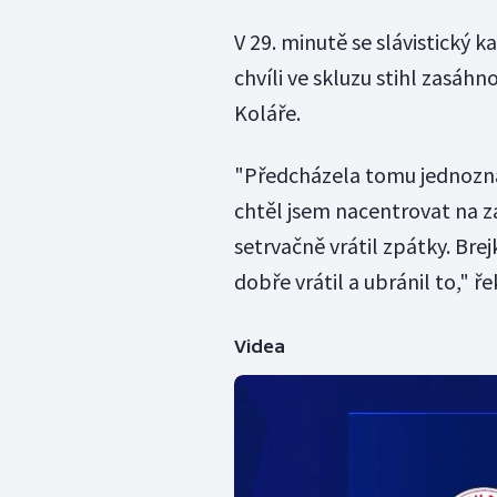
V 29. minutě se slávistický k
chvíli ve skluzu stihl zasáh
Koláře.
"Předcházela tomu jednozna
chtěl jsem nacentrovat na za
setrvačně vrátil zpátky. Bre
dobře vrátil a ubránil to," řek
Videa