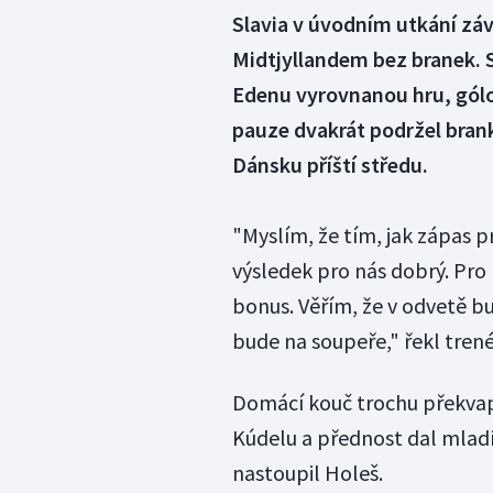
Slavia v úvodním utkání záv
Midtjyllandem bez branek.
Edenu vyrovnanou hru, gólo
pauze dvakrát podržel brank
Dánsku příští středu.
"Myslím, že tím, jak zápas pr
výsledek pro nás dobrý. Pro 
bonus. Věřím, že v odvetě b
bude na soupeře," řekl trenér
Domácí kouč trochu překvap
Kúdelu a přednost dal mladí
nastoupil Holeš.