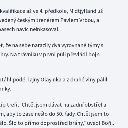
valifikace až ve 4. předkole, Midtjylland už
 vedený českým trenérem Pavlem Vrbou, a
asech navíc neinkasoval.
t, že na sebe narazily dva vyrovnané týmy s
y. Na trávníku v první půli převládl boj s
táhl podél lajny Olayinka a z druhé vlny pálil
anky.
p trefit. Chtěl jsem dávat na zadní obstřel a
, aby to zase nešlo do 50. řady. Chtěl jsem to
šlo. Šlo to přímo doprostřed brány," uvedl Bořil.