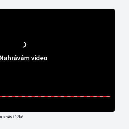
Nahrávám video
 pro nás těžké