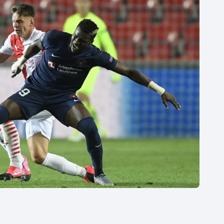
Moderní pětiboj
Triatlon
Motorsport
Veslování
Olympijské hry
Vodní slalom
Parasport
Volejbal
Plavání
Ostatní
Plážový volejbal