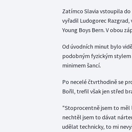
Zatímco Slavia vstoupila do k
vyřadil Ludogorec Razgrad,
Young Boys Bern. V obou záp
Od úvodních minut bylo vidě
podobným fyzickým stylem hr
minimem šancí.
Po necelé čtvrthodině se pro
Bořil, trefil však jen střed br
"Stoprocentně jsem to měl lí
nechtěl jsem to dávat nártem
udělat technicky, to mi nevy