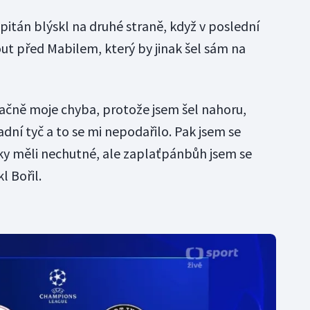
apitán blýskl na druhé straně, když v poslední
nout před Mabilem, který by jinak šel sám na
čně moje chyba, protože jsem šel nahoru,
dní tyč a to se mi nepodařilo. Pak jsem se
jky měli nechutné, ale zaplaťpánbůh jsem se
l Bořil.