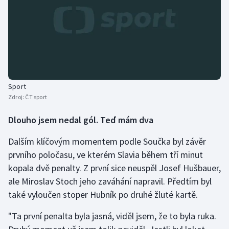
Olympijské hry
Parasport
Plavání
Sport
Plážový volejbal
Zdroj:
ČT sport
Ragby
Dlouho jsem nedal gól. Teď mám dva
Rychlobruslení
Dalším klíčovým momentem podle Součka byl závěr
prvního poločasu, ve kterém Slavia během tří minut
Rychlostní kanoistika
kopala dvě penalty. Z první sice neuspěl Josef Hušbauer,
ale Miroslav Stoch jeho zaváhání napravil. Předtím byl
Short track
také vyloučen stoper Hubník po druhé žluté kartě.
Sportovní střelba
"Ta první penalta byla jasná, viděl jsem, že to byla ruka.