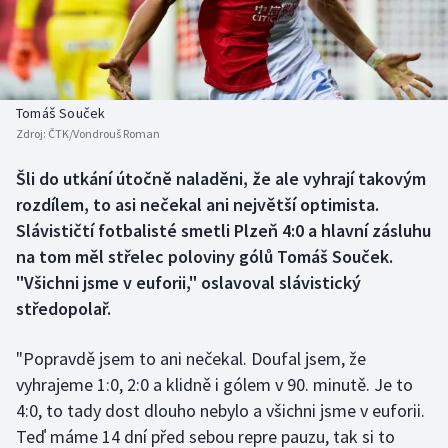
Baseball a softbal
Soutěže
Basketbal
Historické návraty
Biatlon
Aplikace ČT sport
Tomáš Souček
Zdroj:
ČTK/Vondrouš Roman
Boby a skeleton
AZ kvíz
Šli do utkání útočně naladěni, že ale vyhrají takovým
rozdílem, to asi nečekal ani největší optimista.
Box
Slávističtí fotbalisté smetli Plzeň 4:0 a hlavní zásluhu
Curling
na tom měl střelec poloviny gólů Tomáš Souček.
"Všichni jsme v euforii," oslavoval slávistický
Dostihy
středopolař.
Florbal
"Popravdě jsem to ani nečekal. Doufal jsem, že
vyhrajeme 1:0, 2:0 a klidně i gólem v 90. minutě. Je to
Futsal
4:0, to tady dost dlouho nebylo a všichni jsme v euforii.
Teď máme 14 dní před sebou repre pauzu, tak si to
Golf