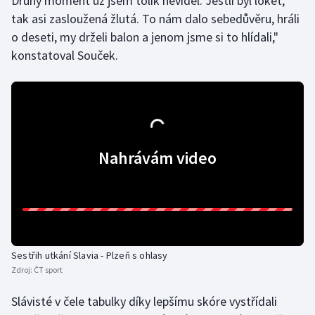
Druhý moment už jsem tolik neviděl. Jestli byl loket,
Stolní tenis
tak asi zasloužená žlutá. To nám dalo sebedůvěru, hráli
o deseti, my drželi balon a jenom jsme si to hlídali,"
Triatlon
konstatoval Souček.
Veslování
Vodní slalom
Volejbal
Nahrávám video
Ostatní
Sestřih utkání Slavia - Plzeň s ohlasy
Zdroj:
ČT sport
Slávisté v čele tabulky díky lepšímu skóre vystřídali