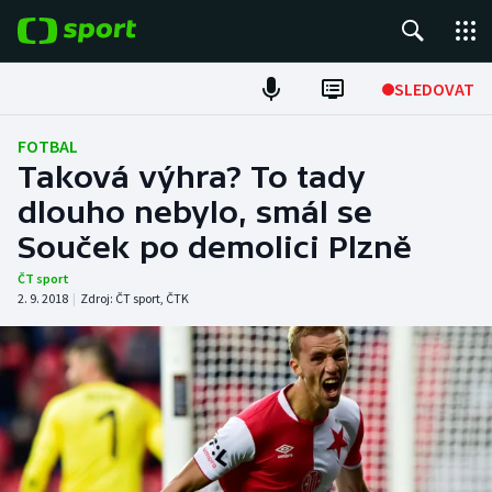
POPULÁRNÍ
SLEDOVAT
Fotbal
FOTBAL
Taková výhra? To tady
Hokej
dlouho nebylo, smál se
Souček po demolici Plzně
Tenis
ČT sport
Atletika
2. 9. 2018
|
Zdroj:
ČT sport
,
ČTK
Cyklistika
DALŠÍ SPORTY
Americký fotbal
NEPŘEHLÉDNĚTE