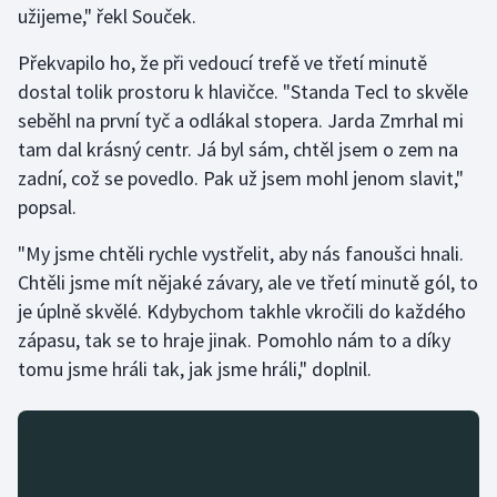
užijeme," řekl Souček.
Gymnastika
Překvapilo ho, že při vedoucí trefě ve třetí minutě
dostal tolik prostoru k hlavičce. "Standa Tecl to skvěle
Házená
seběhl na první tyč a odlákal stopera. Jarda Zmrhal mi
tam dal krásný centr. Já byl sám, chtěl jsem o zem na
Jezdectví
zadní, což se povedlo. Pak už jsem mohl jenom slavit,"
popsal.
Judo
"My jsme chtěli rychle vystřelit, aby nás fanoušci hnali.
Krasobruslení
Chtěli jsme mít nějaké závary, ale ve třetí minutě gól, to
je úplně skvělé. Kdybychom takhle vkročili do každého
Lezení
zápasu, tak se to hraje jinak. Pomohlo nám to a díky
tomu jsme hráli tak, jak jsme hráli," doplnil.
Lyže a snowboard
Moderní pětiboj
Motorsport