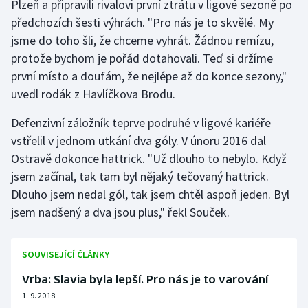
Plzeň a připravili rivalovi první ztrátu v ligové sezoně po
předchozích šesti výhrách. "Pro nás je to skvělé. My
jsme do toho šli, že chceme vyhrát. Žádnou remízu,
protože bychom je pořád dotahovali. Teď si držíme
první místo a doufám, že nejlépe až do konce sezony,"
uvedl rodák z Havlíčkova Brodu.
Defenzivní záložník teprve podruhé v ligové kariéře
vstřelil v jednom utkání dva góly. V únoru 2016 dal
Ostravě dokonce hattrick. "Už dlouho to nebylo. Když
jsem začínal, tak tam byl nějaký tečovaný hattrick.
Dlouho jsem nedal gól, tak jsem chtěl aspoň jeden. Byl
jsem nadšený a dva jsou plus," řekl Souček.
SOUVISEJÍCÍ ČLÁNKY
Vrba: Slavia byla lepší. Pro nás je to varování
1. 9. 2018