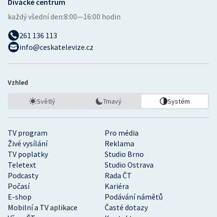
Divácké centrum
každý všední den:
8:00—16:00 hodin
261 136 113
info@ceskatelevize.cz
Vzhled
Světlý
Tmavý
Systém
TV program
Pro média
Živé vysílání
Reklama
TV poplatky
Studio Brno
Teletext
Studio Ostrava
Podcasty
Rada ČT
Počasí
Kariéra
E-shop
Podávání námětů
Mobilní a TV aplikace
Časté dotazy