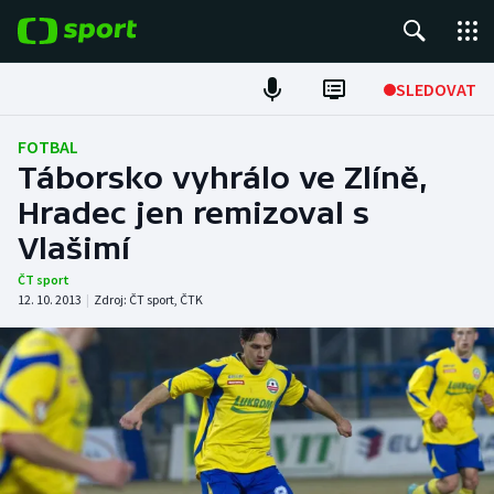
POPULÁRNÍ
SLEDOVAT
Fotbal
FOTBAL
Táborsko vyhrálo ve Zlíně,
Hokej
Hradec jen remizoval s
Vlašimí
Tenis
ČT sport
Atletika
12. 10. 2013
|
Zdroj:
ČT sport
,
ČTK
Cyklistika
DALŠÍ SPORTY
Americký fotbal
NEPŘEHLÉDNĚTE