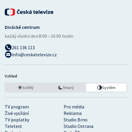
Divácké centrum
každý všední den:
8:00—16:00 hodin
261 136 113
info@ceskatelevize.cz
Vzhled
Světlý
Tmavý
Systém
TV program
Pro média
Živé vysílání
Reklama
TV poplatky
Studio Brno
Teletext
Studio Ostrava