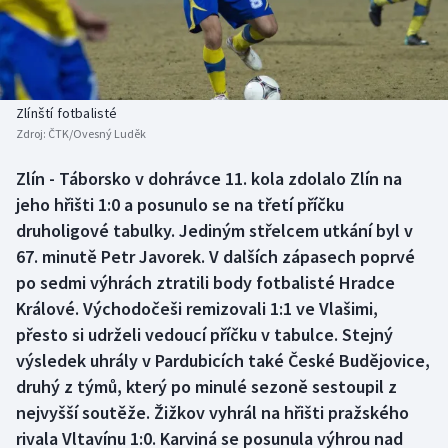
Baseball a softbal
Soutěže
Basketbal
Historické návraty
Biatlon
Aplikace ČT sport
Zlínští fotbalisté
Zdroj:
ČTK/Ovesný Luděk
Boby a skeleton
AZ kvíz
Zlín - Táborsko v dohrávce 11. kola zdolalo Zlín na
jeho hřišti 1:0 a posunulo se na třetí příčku
Box
druholigové tabulky. Jediným střelcem utkání byl v
Curling
67. minutě Petr Javorek. V dalších zápasech poprvé
po sedmi výhrách ztratili body fotbalisté Hradce
Dostihy
Králové. Východočeši remizovali 1:1 ve Vlašimi,
přesto si udrželi vedoucí příčku v tabulce. Stejný
Florbal
výsledek uhrály v Pardubicích také České Budějovice,
druhý z týmů, který po minulé sezoně sestoupil z
Futsal
nejvyšší soutěže. Žižkov vyhrál na hřišti pražského
rivala Vltavínu 1:0. Karviná se posunula výhrou nad
Golf