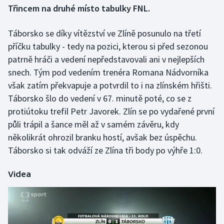
Třincem na druhé místo tabulky FNL.
Gymnastika
Táborsko se díky vítězství ve Zlíně posunulo na třetí
příčku tabulky - tedy na pozici, kterou si před sezonou
Házená
patrně hráči a vedení nepředstavovali ani v nejlepších
Jezdectví
snech. Tým pod vedením trenéra Romana Nádvorníka
však zatím překvapuje a potvrdil to i na zlínském hřišti.
Judo
Táborsko šlo do vedení v 67. minutě poté, co se z
protiútoku trefil Petr Javorek. Zlín se po vydařené první
Krasobruslení
půli trápil a šance měl až v samém závěru, kdy
několikrát ohrozil branku hostí, avšak bez úspěchu.
Lezení
Táborsko si tak odváží ze Zlína tři body po výhře 1:0.
Lyže a snowboard
Videa
Moderní pětiboj
Motorsport