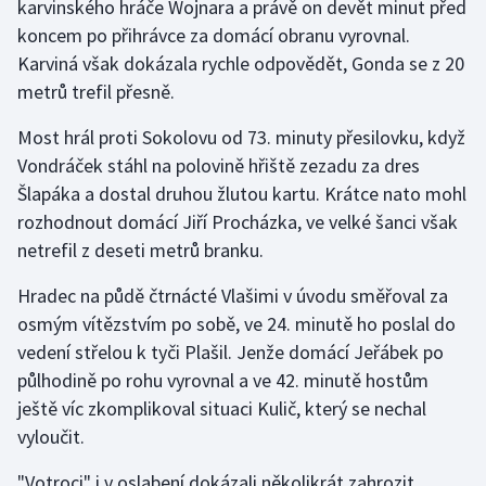
karvinského hráče Wojnara a právě on devět minut před
Stolní tenis
koncem po přihrávce za domácí obranu vyrovnal.
Karviná však dokázala rychle odpovědět, Gonda se z 20
Triatlon
metrů trefil přesně.
Veslování
Most hrál proti Sokolovu od 73. minuty přesilovku, když
Vondráček stáhl na polovině hřiště zezadu za dres
Vodní slalom
Šlapáka a dostal druhou žlutou kartu. Krátce nato mohl
rozhodnout domácí Jiří Procházka, ve velké šanci však
Volejbal
netrefil z deseti metrů branku.
Ostatní
Hradec na půdě čtrnácté Vlašimi v úvodu směřoval za
osmým vítězstvím po sobě, ve 24. minutě ho poslal do
vedení střelou k tyči Plašil. Jenže domácí Jeřábek po
půlhodině po rohu vyrovnal a ve 42. minutě hostům
ještě víc zkomplikoval situaci Kulič, který se nechal
vyloučit.
"Votroci" i v oslabení dokázali několikrát zahrozit,