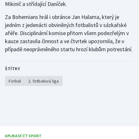
Mikinič a střídající Daníček.
Za Bohemians hrál i obránce Jan Halama, který je
jedním z jedenácti obviněných fotbalistů v sázkařské
aféře. Disciplinární komise přitom všem podezřelým v
kauze zastavila činnost a ve čtvrtek upozornila, že v
případě neoprávněného startu hrozí klubům potrestání.
ŠTÍTKY
Fotbal
2. fotbalová liga
APLIKACE ČT SPORT