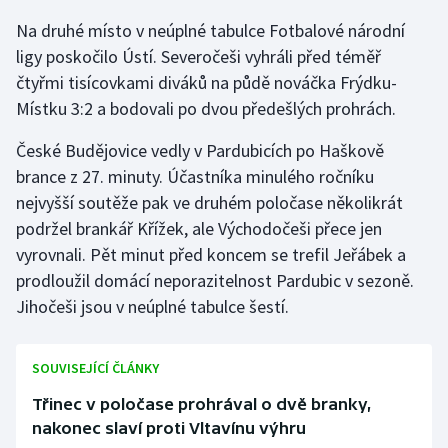
Na druhé místo v neúplné tabulce Fotbalové národní
ligy poskočilo Ústí. Severočeši vyhráli před téměř
čtyřmi tisícovkami diváků na půdě nováčka Frýdku-
Místku 3:2 a bodovali po dvou předešlých prohrách.
České Budějovice vedly v Pardubicích po Haškově
brance z 27. minuty. Účastníka minulého ročníku
nejvyšší soutěže pak ve druhém poločase několikrát
podržel brankář Křížek, ale Východočeši přece jen
vyrovnali. Pět minut před koncem se trefil Jeřábek a
prodloužil domácí neporazitelnost Pardubic v sezoně.
Jihočeši jsou v neúplné tabulce šestí.
SOUVISEJÍCÍ ČLÁNKY
Třinec v poločase prohrával o dvě branky,
nakonec slaví proti Vltavínu výhru