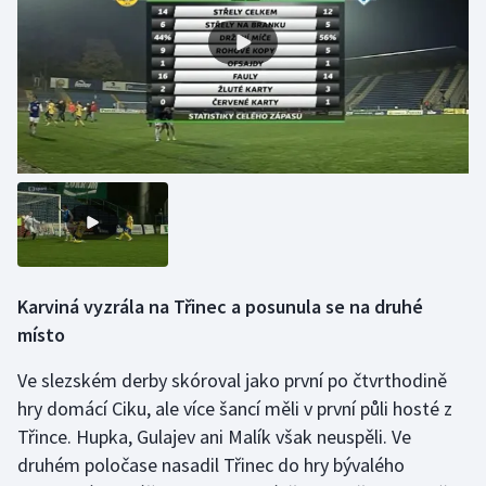
Olympijské hry
Parasport
Plavání
Plážový volejbal
Ragby
Rychlobruslení
Karviná vyzrála na Třinec a posunula se na druhé
místo
Rychlostní kanoistika
Ve slezském derby skóroval jako první po čtvrthodině
Short track
hry domácí Ciku, ale více šancí měli v první půli hosté z
Třince. Hupka, Gulajev ani Malík však neuspěli. Ve
Sportovní střelba
druhém poločase nasadil Třinec do hry bývalého