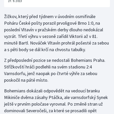
27. 9. 2013
Žižkov, který před týdnem v úvodním osmifinále
Poháru České pošty porazil prvoligové Brno 1:0, na
poslední Vltavín v pražském derby dlouho nedokázal
vyzrát. Třetí výhru v sezoně zařídil Viktorii až v 81.
minutě Bartl. Nováček Vltavín prohrál pošesté za sebou
a s pěti body se dál krčí na chvostu tabulky.
Z předposlední pozice se nedostali Bohemians Praha.
Střížkovští hráči podlehli na svém stadionu 2:4
Varnsdorfu, jenž naopak po čtvrté výhře za sebou
poskočil na páté místo.
Bohemians dokázali odpovědět na vedoucí branku
Mikiniče dvěma zásahy Ptáčka, ale varnsdorfský Synek
ještě v prvním poločase vyrovnal. Po změně stran už
dominovali Severočeši, za které se prosadili opět