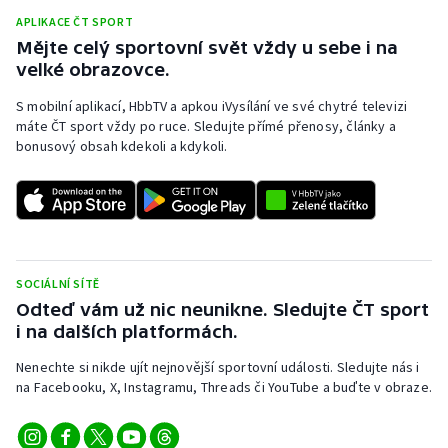
APLIKACE ČT SPORT
Olympijské hry
Mějte celý sportovní svět vždy u sebe i na
velké obrazovce.
Parasport
S mobilní aplikací, HbbTV a apkou iVysílání ve své chytré televizi
Plavání
máte ČT sport vždy po ruce. Sledujte přímé přenosy, články a
bonusový obsah kdekoli a kdykoli.
Plážový volejbal
Ragby
Rychlobruslení
SOCIÁLNÍ SÍTĚ
Odteď vám už nic neunikne. Sledujte ČT sport
Rychlostní kanoistika
i na dalších platformách.
Short track
Nenechte si nikde ujít nejnovější sportovní události. Sledujte nás i
na Facebooku, X, Instagramu, Threads či YouTube a buďte v obraze.
Sportovní střelba