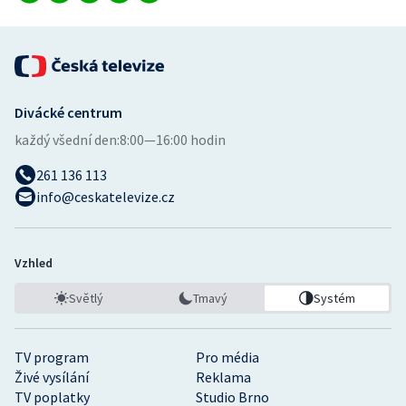
Stolní tenis
Triatlon
Veslování
Divácké centrum
každý všední den:
8:00—16:00 hodin
Vodní slalom
261 136 113
Volejbal
info@ceskatelevize.cz
Ostatní
Vzhled
Světlý
Tmavý
Systém
TV program
Pro média
Živé vysílání
Reklama
TV poplatky
Studio Brno