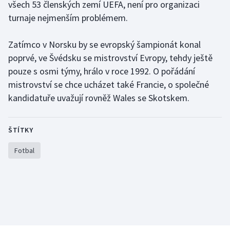
všech 53 členských zemí UEFA, není pro organizaci
turnaje nejmenším problémem.
Gymnastika
Zatímco v Norsku by se evropský šampionát konal
Házená
poprvé, ve Švédsku se mistrovství Evropy, tehdy ještě
pouze s osmi týmy, hrálo v roce 1992. O pořádání
Jezdectví
mistrovství se chce ucházet také Francie, o společné
kandidatuře uvažují rovněž Wales se Skotskem.
Judo
Krasobruslení
ŠTÍTKY
Lezení
Fotbal
Lyže a snowboard
Moderní pětiboj
Motorsport