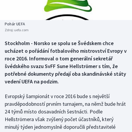
Baseball a softbal
Soutěže
Basketbal
Historické návraty
Pohár UEFA
Zdroj:
uefa.com
Biatlon
Aplikace ČT sport
Stockholm - Norsko se spolu se Švédskem chce
Boby a skeleton
AZ kvíz
ucházet o pořádání fotbalového mistrovství Evropy v
roce 2016. Informoval o tom generální sekretář
Box
švédského svazu SvFF Sune Hellströmer s tím, že
potřebné dokumenty předají oba skandinávské státy
Curling
vedení UEFA na podzim.
Dostihy
Evropský šampionát v roce 2016 bude s největší
Florbal
pravděpodobností prvním turnajem, na němž bude hrát
24 týmů místo dosavadních šestnácti. Podle
Futsal
Hellströmera však zvýšený počet účastníků, který
minulý týden jednomyslně doporučili představitelé
Golf