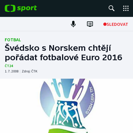
POPULÁRNÍ
SLEDOVAT
Fotbal
FOTBAL
Švédsko s Norskem chtějí
Hokej
pořádat fotbalové Euro 2016
Tenis
ČT24
1. 7. 2008
|
Zdroj:
ČTK
Atletika
Cyklistika
DALŠÍ SPORTY
Americký fotbal
NEPŘEHLÉDNĚTE