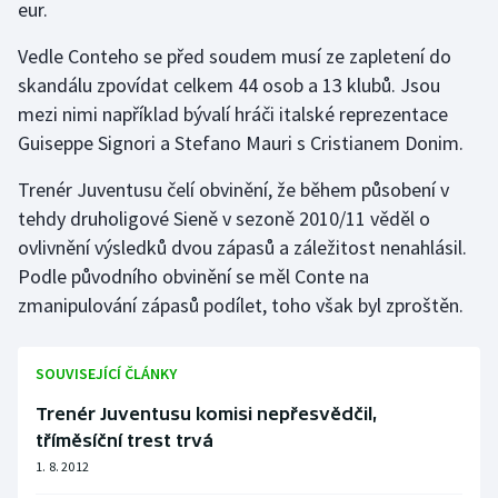
eur.
Futsal
Vedle Conteho se před soudem musí ze zapletení do
skandálu zpovídat celkem 44 osob a 13 klubů. Jsou
Golf
mezi nimi například bývalí hráči italské reprezentace
Guiseppe Signori a Stefano Mauri s Cristianem Donim.
Gymnastika
Trenér Juventusu čelí obvinění, že během působení v
Házená
tehdy druholigové Sieně v sezoně 2010/11 věděl o
ovlivnění výsledků dvou zápasů a záležitost nenahlásil.
Jezdectví
Podle původního obvinění se měl Conte na
zmanipulování zápasů podílet, toho však byl zproštěn.
Judo
Krasobruslení
SOUVISEJÍCÍ ČLÁNKY
Trenér Juventusu komisi nepřesvědčil,
Lezení
tříměsíční trest trvá
1. 8. 2012
Lyže a snowboard