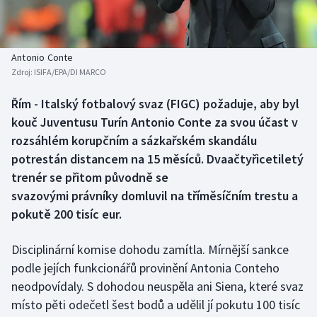
Atletika
Soutěže
Baseball a softbal
Historické návraty
Antonio Conte
Zdroj:
ISIFA/EPA/DI MARCO
Basketbal
Aplikace ČT sport
Řím - Italský fotbalový svaz (FIGC) požaduje, aby byl
Biatlon
AZ kvíz
kouč Juventusu Turín Antonio Conte za svou účast v
rozsáhlém korupčním a sázkařském skandálu
Boby a skeleton
potrestán distancem na 15 měsíců. Dvaačtyřicetiletý
trenér se přitom původně se
Box
svazovými právníky domluvil na tříměsíčním trestu a
pokutě 200 tisíc eur.
Curling
Cyklistika
Disciplinární komise dohodu zamítla. Mírnější sankce
podle jejích funkcionářů provinění Antonia Conteho
Dostihy
neodpovídaly. S dohodou neuspěla ani Siena, které svaz
místo pěti odečetl šest bodů a udělil jí pokutu 100 tisíc
Florbal