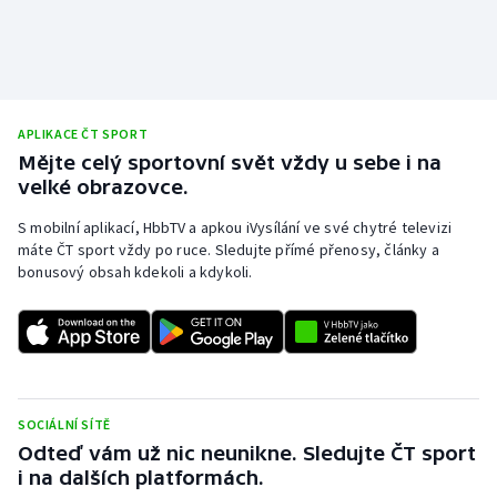
Short track
Sportovní střelba
Stolní tenis
APLIKACE ČT SPORT
Mějte celý sportovní svět vždy u sebe i na
Triatlon
velké obrazovce.
Veslování
S mobilní aplikací, HbbTV a apkou iVysílání ve své chytré televizi
máte ČT sport vždy po ruce. Sledujte přímé přenosy, články a
bonusový obsah kdekoli a kdykoli.
Vodní slalom
Volejbal
Ostatní
SOCIÁLNÍ SÍTĚ
Odteď vám už nic neunikne. Sledujte ČT sport
i na dalších platformách.