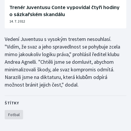
Trenér Juventusu Conte vypovídal čtyři hodiny
Moderní pětiboj
o sázkařském skandálu
14. 7. 2012
Motorsport
Olympijské hry
Vedení Juventusu s vysokým trestem nesouhlasí.
"Vidím, že svaz a jeho spravedlnost se pohybuje zcela
Parasport
mimo jakoukoliv logiku práva," prohlásil ředitel klubu
Andrea Agnelli. "Chtěli jsme se domluvit, abychom
Plavání
minimalizovali škody, ale svaz kompromis odmítá.
Narazili jsme na diktaturu, která klubům odpírá
Plážový volejbal
možnost bránit jejich čest," dodal.
Ragby
ŠTÍTKY
Rychlobruslení
Fotbal
Rychlostní kanoistika