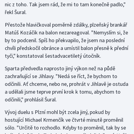
nic z toho. Tak jsem rád, že mi to tam konečně padlo,"
řekl Šural.
Gymnastika
Přestože hlavičkoval poměrně zdálky, plzeňský brankář
Házená
Matúš Kozáčik na balon nezareagoval. "Nemyslím si, že
by to podcenil. Spíš ho překvapilo, že jsem na poslední
Jezdectví
chvíli předskočil obránce a umístil balon přesně k přední
tyči," konstatoval šestadvacetiletý útočník.
Judo
Sparta předvedla naprosto jiný výkon než na půdě
Krasobruslení
zachraňující se Jihlavy. "Nedá se říct, že bychom to
odčinili. Ať chceme, nebo ne, prohrát v Jihlavě je ostuda
Lezení
a udělali jsme teprve první krok k tomu, abychom to
odčinili," prohlásil Šural.
Lyže a snowboard
Vývoj duelu s Plzní mohl být zcela jiný, pokud by
Moderní pětiboj
hostující Michael Krmenčík ve čtvrté minutě proměnil
sólo. "Určitě to rozhodlo. Kdyby to proměnil, tak by se
Motorsport