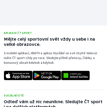
Stolní tenis
Triatlon
Veslování
APLIKACE ČT SPORT
Vodní slalom
Mějte celý sportovní svět vždy u sebe i na
velké obrazovce.
Volejbal
S mobilní aplikací, HbbTV a apkou iVysílání ve své chytré televizi
máte ČT sport vždy po ruce. Sledujte přímé přenosy, články a
Ostatní
bonusový obsah kdekoli a kdykoli.
SOCIÁLNÍ SÍTĚ
Odteď vám už nic neunikne. Sledujte ČT sport
i na dalších platformách.