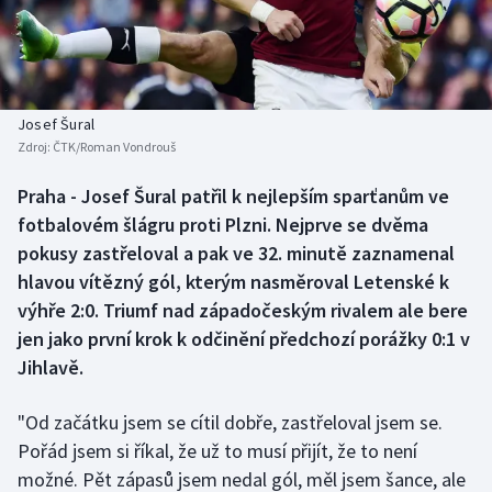
Baseball a softbal
Soutěže
Basketbal
Historické návraty
Biatlon
Aplikace ČT sport
Josef Šural
Zdroj:
ČTK/Roman Vondrouš
Boby a skeleton
AZ kvíz
Praha - Josef Šural patřil k nejlepším sparťanům ve
fotbalovém šlágru proti Plzni. Nejprve se dvěma
Box
pokusy zastřeloval a pak ve 32. minutě zaznamenal
Curling
hlavou vítězný gól, kterým nasměroval Letenské k
výhře 2:0. Triumf nad západočeským rivalem ale bere
Dostihy
jen jako první krok k odčinění předchozí porážky 0:1 v
Jihlavě.
Florbal
"Od začátku jsem se cítil dobře, zastřeloval jsem se.
Futsal
Pořád jsem si říkal, že už to musí přijít, že to není
možné. Pět zápasů jsem nedal gól, měl jsem šance, ale
Golf