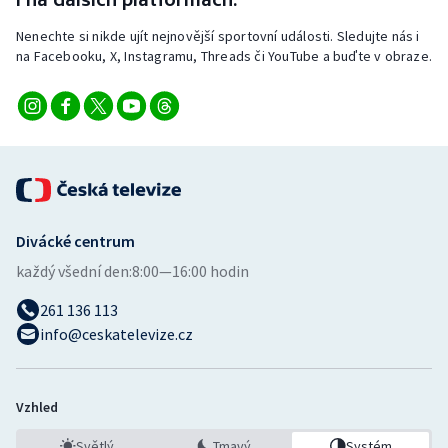
Nenechte si nikde ujít nejnovější sportovní události. Sledujte nás i
na Facebooku, X, Instagramu, Threads či YouTube a buďte v obraze.
Divácké centrum
každý všední den:
8:00—16:00 hodin
261 136 113
info@ceskatelevize.cz
Vzhled
Světlý
Tmavý
Systém