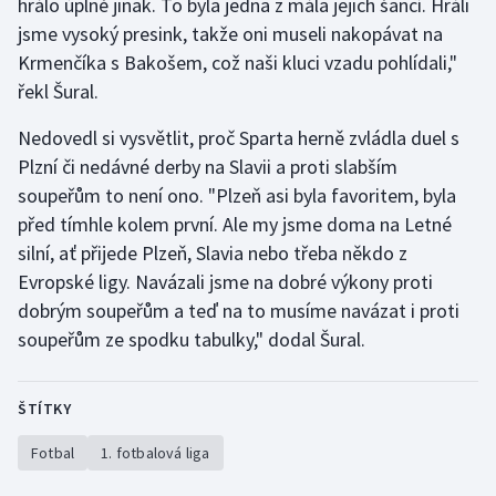
hrálo úplně jinak. To byla jedna z mála jejich šancí. Hráli
jsme vysoký presink, takže oni museli nakopávat na
Olympijské hry
Krmenčíka s Bakošem, což naši kluci vzadu pohlídali,"
Parasport
řekl Šural.
Nedovedl si vysvětlit, proč Sparta herně zvládla duel s
Plavání
Plzní či nedávné derby na Slavii a proti slabším
Plážový volejbal
soupeřům to není ono. "Plzeň asi byla favoritem, byla
před tímhle kolem první. Ale my jsme doma na Letné
Ragby
silní, ať přijede Plzeň, Slavia nebo třeba někdo z
Evropské ligy. Navázali jsme na dobré výkony proti
Rychlobruslení
dobrým soupeřům a teď na to musíme navázat i proti
soupeřům ze spodku tabulky," dodal Šural.
Rychlostní kanoistika
Short track
ŠTÍTKY
Fotbal
1. fotbalová liga
Sportovní střelba