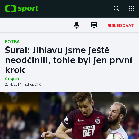
POPULÁRNÍ
SLEDOVAT
Fotbal
FOTBAL
Šural: Jihlavu jsme ještě
Hokej
neodčinili, tohle byl jen první
krok
Tenis
ČT sport
Atletika
23. 4. 2017
|
Zdroj:
ČTK
Cyklistika
DALŠÍ SPORTY
Americký fotbal
NEPŘEHLÉDNĚTE