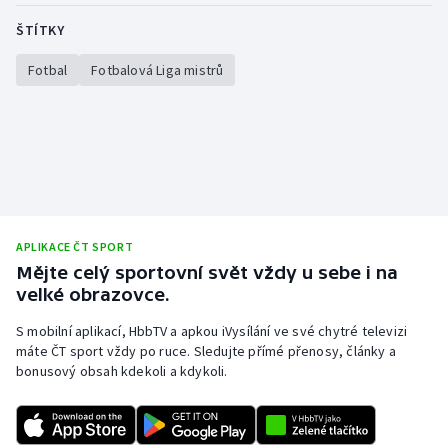
Stolní tenis
ŠTÍTKY
Triatlon
Fotbal
Fotbalová Liga mistrů
Veslování
Vodní slalom
Volejbal
APLIKACE ČT SPORT
Ostatní
Mějte celý sportovní svět vždy u sebe i na
velké obrazovce.
S mobilní aplikací, HbbTV a apkou iVysílání ve své chytré televizi
máte ČT sport vždy po ruce. Sledujte přímé přenosy, články a
bonusový obsah kdekoli a kdykoli.