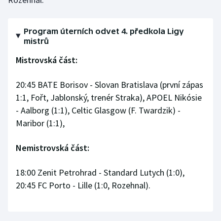
Olympijské hry
Program úterních odvet 4. předkola Ligy
Parasport
mistrů
Mistrovská část:
Plavání
20:45 BATE Borisov - Slovan Bratislava (první zápas
Plážový volejbal
1:1, Fořt, Jablonský, trenér Straka), APOEL Nikósie
- Aalborg (1:1), Celtic Glasgow (F. Twardzik) -
Ragby
Maribor (1:1),
Rychlobruslení
Nemistrovská část:
Rychlostní kanoistika
18:00 Zenit Petrohrad - Standard Lutych (1:0),
Short track
20:45 FC Porto - Lille (1:0, Rozehnal).
Sportovní střelba