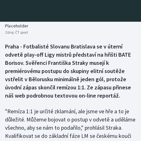
Baseball a softbal
Soutěže
Basketbal
Historické návraty
Placeholder
Zdroj:
ČT sport
Biatlon
Aplikace ČT sport
Praha - Fotbalisté Slovanu Bratislava se v úterní
Boby a skeleton
AZ kvíz
odvetě play-off Ligy mistrů představí na hřišti BATE
Borisov. Svěřenci Františka Straky musejí k
Box
premiérovému postupu do skupiny elitní soutěže
vstřelit v Bělorusku minimálně jeden gól, protože
Curling
úvodní zápas skončil remízou 1:1. Ze zápasu přinese
náš web podrobnou textovou on-line reportáž.
Dostihy
Florbal
"Remíza 1:1 je určité zklamání, ale jsme ve hře a to je
důležité. Můžeme bojovat o postup v odvetě a uděláme
Futsal
všechno, aby se nám to podařilo," prohlásil Straka.
Kvalifikovat se do základní fáze LM se českému kouči
Golf