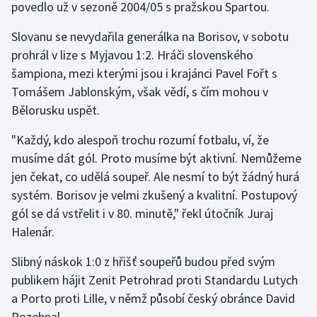
povedlo už v sezoně 2004/05 s pražskou Spartou.
Gymnastika
Slovanu se nevydařila generálka na Borisov, v sobotu
prohrál v lize s Myjavou 1:2. Hráči slovenského
Házená
šampiona, mezi kterými jsou i krajánci Pavel Fořt s
Tomášem Jablonským, však vědí, s čím mohou v
Jezdectví
Bělorusku uspět.
Judo
"Každý, kdo alespoň trochu rozumí fotbalu, ví, že
musíme dát gól. Proto musíme být aktivní. Nemůžeme
Krasobruslení
jen čekat, co udělá soupeř. Ale nesmí to být žádný hurá
systém. Borisov je velmi zkušený a kvalitní. Postupový
Lezení
gól se dá vstřelit i v 80. minutě," řekl útočník Juraj
Halenár.
Lyže a snowboard
Slibný náskok 1:0 z hřišť soupeřů budou před svým
Moderní pětiboj
publikem hájit Zenit Petrohrad proti Standardu Lutych
a Porto proti Lille, v němž působí český obránce David
Motorsport
Rozehnal.