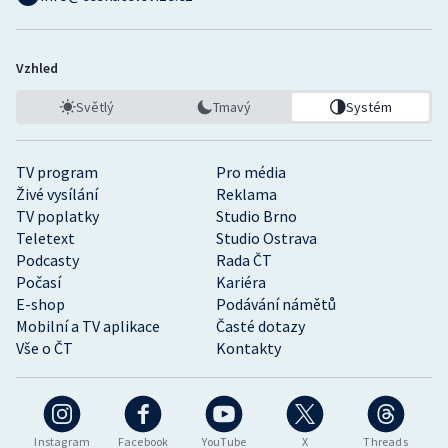
Vzhled
Světlý
Tmavý
Systém
TV program
Pro média
Živé vysílání
Reklama
TV poplatky
Studio Brno
Teletext
Studio Ostrava
Podcasty
Rada ČT
Počasí
Kariéra
E-shop
Podávání námětů
Mobilní a TV aplikace
Časté dotazy
Vše o ČT
Kontakty
Instagram
Facebook
YouTube
X
Threads