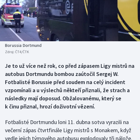
Baseball a softbal
Soutěže
Basketbal
Historické návraty
Biatlon
Aplikace ČT sport
Borussia Dortmund
Boby a skeleton
AZ kvíz
Zdroj:
ČT4/ČTK
Box
Je to už více než rok, co před zápasem Ligy mistrů na
autobus Dortmundu bombou zaútočil Sergej W.
Curling
Fotbalisté Borussie před soudem na celý incident
vzpomínali a u výslechů někteří přiznali, že strach a
Dostihy
následky mají doposud. Obžalovanému, který se
k činu přiznal, hrozí doživotní vězení.
Florbal
Fotbalisté Dortmundu loni 11. dubna sotva vyrazili na
Futsal
večerní zápas čtvrtfinále Ligy mistrů s Monakem, když
vedle jejich týmového autobusu explodovaly tři nálože.
Golf