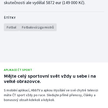
skutečnosti ale vydělal 5872 eur (149 000 Kč).
Stolní tenis
Triatlon
ŠTÍTKY
Veslování
Fotbal
Fotbalová Liga mistrů
Vodní slalom
Volejbal
Ostatní
APLIKACE ČT SPORT
Mějte celý sportovní svět vždy u sebe i na
velké obrazovce.
S mobilní aplikací, HbbTV a apkou iVysílání ve své chytré televizi
máte ČT sport vždy po ruce. Sledujte přímé přenosy, články a
bonusový obsah kdekoli a kdykoli.