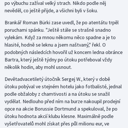
po výbuchu zažíval velký strach. Nikdo podle něj
Olympijské hry
nevěděl, co ještě přijde, a všichni byli v šoku.
Brankář Roman Bürki zase uvedl, že po atentátu trpěl
Parasport
poruchami spánku. "Ještě stále se strašně snadno
Plavání
vylekám. Když za mnou někomu něco spadne a je to
hlasité, hodně se leknu a jsem naštvaný," řekl. O
Plážový volejbal
podobných následcích hovořil už koncem ledna obránce
Bartra, který ještě týdny po útoku potřeboval vždy
Ragby
několik hodin, aby mohl usnout.
Rychlobruslení
Devětadvacetiletý útočník Sergej W., který v době
útoku pobýval ve stejném hotelu jako fotbalisté, jednal
Rychlostní kanoistika
podle obžaloby z chamtivosti a na útoku se snažil
vydělat. Nedlouho před ním na burze nakoupil prodejní
Short track
opce na akcie Borussie Dortmund a spekuloval, že po
útoku hodnota akcií klubu klesne. Maximálně podle
Sportovní střelba
vyšetřovatelů mohl získat přes půl milionu eur, ve