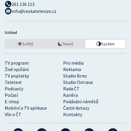
261 136 113
info@ceskatelevize.cz
Vzhled
Světlý
Tmavý
Systém
TV program
Pro média
Živé vysílání
Reklama
TV poplatky
Studio Brno
Teletext
Studio Ostrava
Podcasty
Rada ČT
Počasí
Kariéra
E-shop
Podávání námětů
Mobilní a TV aplikace
Časté dotazy
Vše o ČT
Kontakty