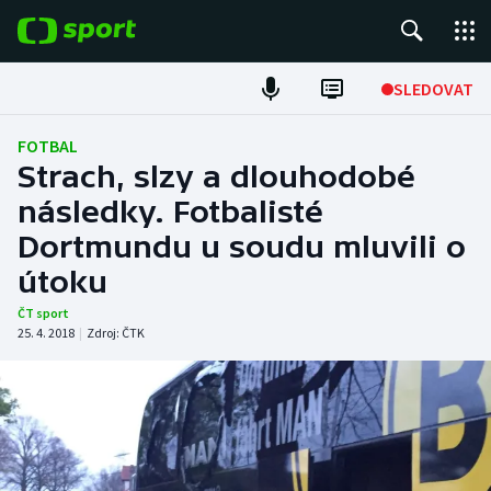
POPULÁRNÍ
SLEDOVAT
Fotbal
FOTBAL
Strach, slzy a dlouhodobé
Hokej
následky. Fotbalisté
Dortmundu u soudu mluvili o
Tenis
útoku
Atletika
ČT sport
25. 4. 2018
|
Zdroj:
ČTK
Cyklistika
DALŠÍ SPORTY
Americký fotbal
NEPŘEHLÉDNĚTE