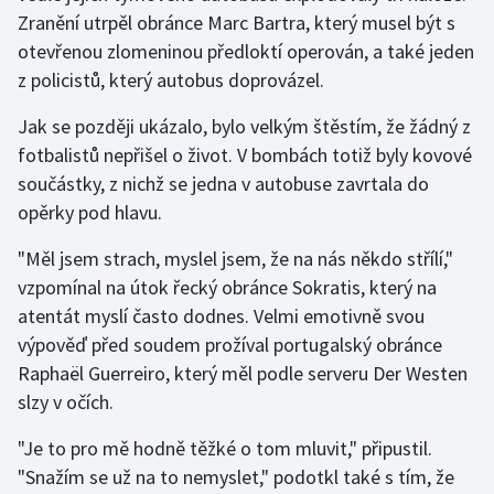
Zranění utrpěl obránce Marc Bartra, který musel být s
otevřenou zlomeninou předloktí operován, a také jeden
Gymnastika
z policistů, který autobus doprovázel.
Házená
Jak se později ukázalo, bylo velkým štěstím, že žádný z
fotbalistů nepřišel o život. V bombách totiž byly kovové
Jezdectví
součástky, z nichž se jedna v autobuse zavrtala do
Judo
opěrky pod hlavu.
"Měl jsem strach, myslel jsem, že na nás někdo střílí,"
Krasobruslení
vzpomínal na útok řecký obránce Sokratis, který na
atentát myslí často dodnes. Velmi emotivně svou
Lezení
výpověď před soudem prožíval portugalský obránce
Lyže a snowboard
Raphaël Guerreiro, který měl podle serveru Der Westen
slzy v očích.
Moderní pětiboj
"Je to pro mě hodně těžké o tom mluvit," připustil.
Motorsport
"Snažím se už na to nemyslet," podotkl také s tím, že