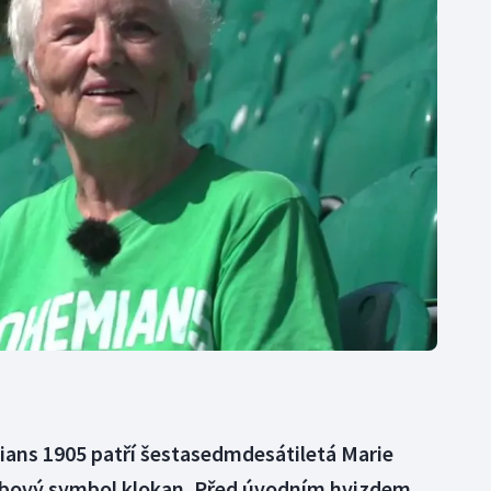
Moderní pětiboj
Triatlon
Motorsport
Veslování
Olympijské hry
Vodní slalom
Parasport
Volejbal
Plavání
Ostatní
Plážový volejbal
ns 1905 patří šestasedmdesátiletá Marie
bový symbol klokan. Před úvodním hvizdem