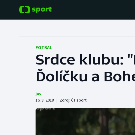
POPULÁRNÍ
DALŠÍ SPORTY
Fotbal
Americký fotbal
FOTBAL
Srdce klubu: "
Hokej
Baseball a softbal
Ďolíčku a Boh
Tenis
Basketbal
Atletika
Biatlon
jav
16. 8. 2018
|
Zdroj:
ČT sport
Cyklistika
Boby a skeleton
Box