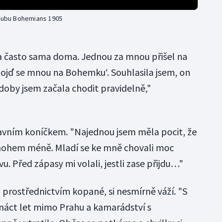
klubu Bohemians 1905
a často sama doma. Jednou za mnou přišel na
 pojď se mnou na Bohemku‘. Souhlasila jsem, on
doby jsem začala chodit pravidelně,"
hlavním koníčkem. "Najednou jsem měla pocit, že
mnohem méně. Mladí se ke mně chovali moc
u. Před zápasy mi volali, jestli zase přijdu…"
 prostřednictvím kopané, si nesmírně váží. "S
náct let mimo Prahu a kamarádství s