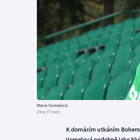
Curling
Dostihy
Florbal
Futsal
Golf
Gymnastika
Marie Vomelová
Zdroj:
ČT sport
K domácím utkáním Bohemia
Vomelová podobně jako klu