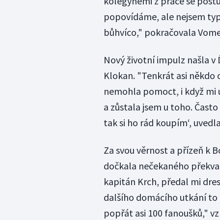
kolegyněmi z práce se postu
popovídáme, ale nejsem typ,
bůhvíco," pokračovala Vome
Nový životní impulz našla v
Klokan. "Tenkrát asi někdo o
nemohla pomoct, i když mi u
a zůstala jsem u toho. Čast
tak si ho rád koupím‘, uved
Za svou věrnost a přízeň k B
dočkala nečekaného překvap
kapitán Krch, předal mi dre
dalšího domácího utkání to 
popřát asi 100 fanoušků," 