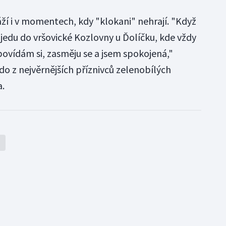
áží i v momentech, kdy "klokani" nehrají. "Když
jedu do vršovické Kozlovny u Ďolíčku, kde vždy
ovídám si, zasměju se a jsem spokojená,"
do z nejvěrnějších příznivců zelenobílých
a.