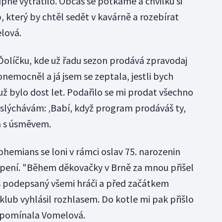
pně vytratilo. Občas se potkáme a chvilku si
 který by chtěl sedět v kavárně a rozebírat
lová.
 Ďolíčku, kde už řadu sezon prodává zpravodaj
nemocněl a já jsem se zeptala, jestli bych
ž bylo dost let. Podařilo se mi prodat všechno
o slýchávám: ‚Babí, když program prodáváš ty,
la s úsměvem.
ohemians se loni v rámci oslav 75. narozenin
ení. "Během děkovačky v Brně za mnou přišel
s podepsaný všemi hráči a před začátkem
klub vyhlásil rozhlasem. Do kotle mi pak přišlo
vzpomínala Vomelová.