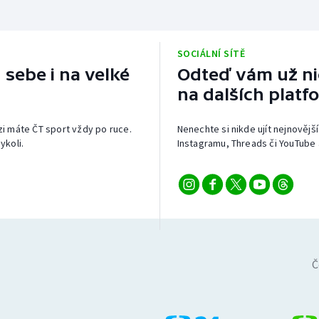
SOCIÁLNÍ SÍTĚ
 sebe i na velké
Odteď vám už nic
na dalších platf
izi máte ČT sport vždy po ruce.
Nenechte si nikde ujít nejnovější
ykoli.
Instagramu, Threads či YouTube 
Č