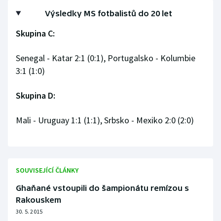
Výsledky MS fotbalistů do 20 let
Olympijské hry
Skupina C:
Parasport
Senegal - Katar 2:1 (0:1), Portugalsko - Kolumbie
Plavání
3:1 (1:0)
Plážový volejbal
Skupina D:
Ragby
Mali - Uruguay 1:1 (1:1), Srbsko - Mexiko 2:0 (2:0)
Rychlobruslení
Rychlostní kanoistika
SOUVISEJÍCÍ ČLÁNKY
Short track
Ghaňané vstoupili do šampionátu remízou s
Rakouskem
Sportovní střelba
30. 5. 2015