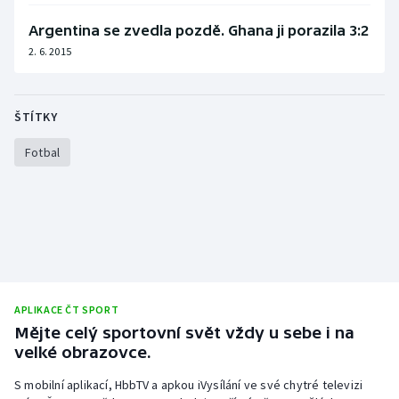
Stolní tenis
Argentina se zvedla pozdě. Ghana ji porazila 3:2
2. 6. 2015
Triatlon
Veslování
ŠTÍTKY
Vodní slalom
Fotbal
Volejbal
Ostatní
APLIKACE ČT SPORT
Mějte celý sportovní svět vždy u sebe i na
velké obrazovce.
S mobilní aplikací, HbbTV a apkou iVysílání ve své chytré televizi