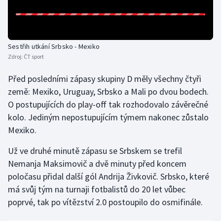
Gymnastika
Házená
Sestřih utkání Srbsko - Mexiko
Zdroj:
ČT sport
Jezdectví
Před posledními zápasy skupiny D měly všechny čtyři
země: Mexiko, Uruguay, Srbsko a Mali po dvou bodech.
Judo
O postupujících do play-off tak rozhodovalo závěrečné
kolo. Jediným nepostupujícím týmem nakonec zůstalo
Krasobruslení
Mexiko.
Lezení
Už ve druhé minutě zápasu se Srbskem se trefil
Nemanja Maksimovič a dvě minuty před koncem
Lyže a snowboard
poločasu přidal další gól Andrija Živkovič. Srbsko, které
má svůj tým na turnaji fotbalistů do 20 let vůbec
Moderní pětiboj
poprvé, tak po vítězství 2.0 postoupilo do osmifinále.
Motorsport