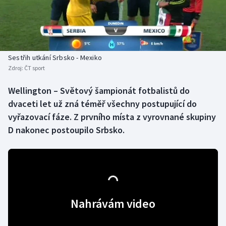
Baseball a softbal
Soutěže
Basketbal
Historické návraty
Biatlon
Aplikace ČT sport
Sestřih utkání Srbsko - Mexiko
Zdroj:
ČT sport
Boby a skeleton
AZ kvíz
Wellington – Světový šampionát fotbalistů do
dvaceti let už zná téměř všechny postupující do
Box
vyřazovací fáze. Z prvního místa z vyrovnané skupiny
Curling
D nakonec postoupilo Srbsko.
Dostihy
Florbal
Futsal
Nahrávám video
Golf