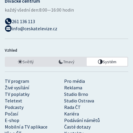
Divácké centrum
každý všední den:
8:00—16:00 hodin
261 136 113
info@ceskatelevize.cz
Vzhled
Světlý
Tmavý
Systém
TV program
Pro média
Živé vysílání
Reklama
TV poplatky
Studio Brno
Teletext
Studio Ostrava
Podcasty
Rada ČT
Počasí
Kariéra
E-shop
Podávání námětů
Mobilní a TV aplikace
Časté dotazy