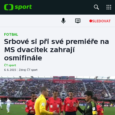
POPULÁRNÍ
SLEDOVAT
Fotbal
FOTBAL
Srbové si při své premiéře na
Hokej
MS dvacítek zahrají
osmifinále
Tenis
ČT sport
Atletika
6. 6. 2015
|
Zdroj:
ČT sport
Cyklistika
DALŠÍ SPORTY
Americký fotbal
NEPŘEHLÉDNĚTE