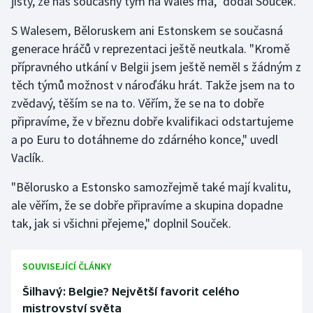
jistý, že náš současný tým na Wales má," dodal Souček.
S Walesem, Běloruskem ani Estonskem se současná
generace hráčů v reprezentaci ještě neutkala. "Kromě
přípravného utkání v Belgii jsem ještě neměl s žádným z
těch týmů možnost v nároďáku hrát. Takže jsem na to
zvědavý, těším se na to. Věřím, že se na to dobře
připravíme, že v březnu dobře kvalifikaci odstartujeme
a po Euru to dotáhneme do zdárného konce," uvedl
Vaclík.
"Bělorusko a Estonsko samozřejmě také mají kvalitu,
ale věřím, že se dobře připravíme a skupina dopadne
tak, jak si všichni přejeme," doplnil Souček.
SOUVISEJÍCÍ ČLÁNKY
Šilhavý: Belgie? Největší favorit celého
mistrovství světa