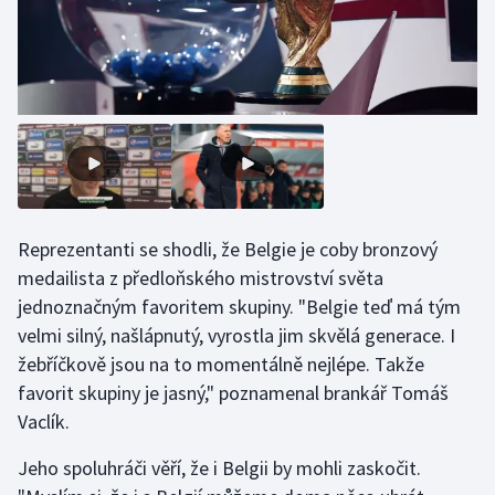
Olympijské hry
Parasport
Plavání
Plážový volejbal
Ragby
Reprezentanti se shodli, že Belgie je coby bronzový
medailista z předloňského mistrovství světa
Rychlobruslení
jednoznačným favoritem skupiny. "Belgie teď má tým
velmi silný, našlápnutý, vyrostla jim skvělá generace. I
Rychlostní kanoistika
žebříčkově jsou na to momentálně nejlépe. Takže
favorit skupiny je jasný," poznamenal brankář Tomáš
Short track
Vaclík.
Sportovní střelba
Jeho spoluhráči věří, že i Belgii by mohli zaskočit.