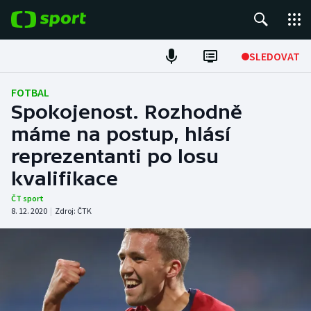
POPULÁRNÍ
SLEDOVAT
Fotbal
FOTBAL
Spokojenost. Rozhodně
Hokej
máme na postup, hlásí
reprezentanti po losu
Tenis
kvalifikace
Atletika
ČT sport
8. 12. 2020
|
Zdroj:
ČTK
Cyklistika
DALŠÍ SPORTY
Americký fotbal
NEPŘEHLÉDNĚTE