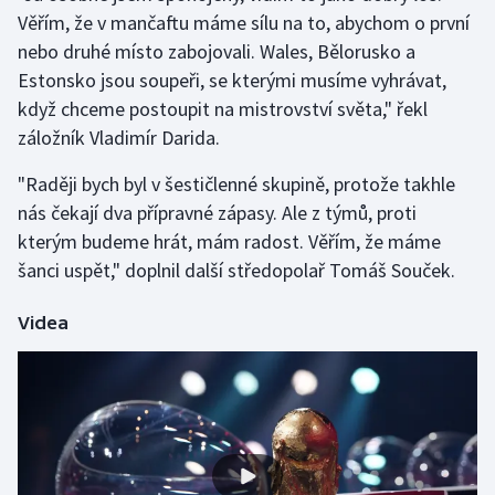
Věřím, že v mančaftu máme sílu na to, abychom o první
nebo druhé místo zabojovali. Wales, Bělorusko a
Gymnastika
Estonsko jsou soupeři, se kterými musíme vyhrávat,
Házená
když chceme postoupit na mistrovství světa," řekl
záložník Vladimír Darida.
Jezdectví
"Raději bych byl v šestičlenné skupině, protože takhle
Judo
nás čekají dva přípravné zápasy. Ale z týmů, proti
kterým budeme hrát, mám radost. Věřím, že máme
Krasobruslení
šanci uspět," doplnil další středopolař Tomáš Souček.
Lezení
Videa
Lyže a snowboard
Moderní pětiboj
Motorsport