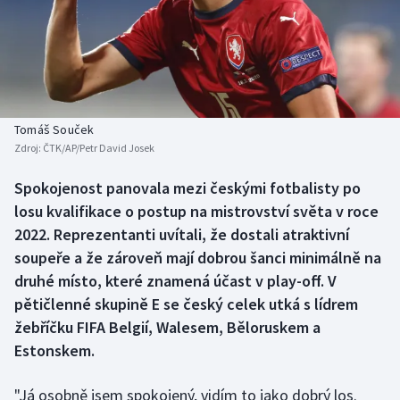
Baseball a softbal
Soutěže
Basketbal
Historické návraty
Biatlon
Aplikace ČT sport
Tomáš Souček
Boby a skeleton
AZ kvíz
Zdroj:
ČTK/AP/Petr David Josek
Box
Spokojenost panovala mezi českými fotbalisty po
losu kvalifikace o postup na mistrovství světa v roce
Curling
2022. Reprezentanti uvítali, že dostali atraktivní
soupeře a že zároveň mají dobrou šanci minimálně na
Dostihy
druhé místo, které znamená účast v play-off. V
pětičlenné skupině E se český celek utká s lídrem
Florbal
žebříčku FIFA Belgií, Walesem, Běloruskem a
Estonskem.
Futsal
"Já osobně jsem spokojený, vidím to jako dobrý los.
Golf