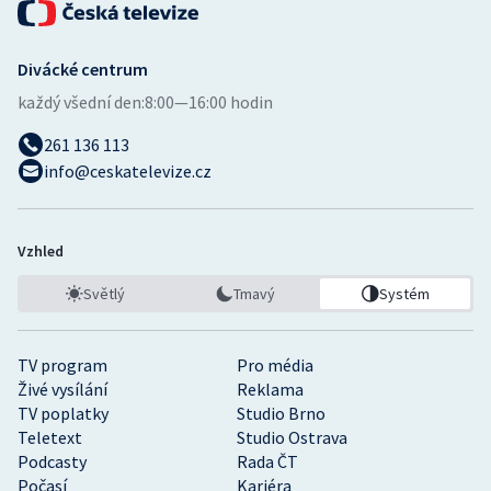
Divácké centrum
každý všední den:
8:00—16:00 hodin
261 136 113
info@ceskatelevize.cz
Vzhled
Světlý
Tmavý
Systém
TV program
Pro média
Živé vysílání
Reklama
TV poplatky
Studio Brno
Teletext
Studio Ostrava
Podcasty
Rada ČT
Počasí
Kariéra