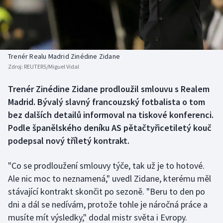
Baseball a softbal
Soutěže
Basketbal
Historické návraty
Biatlon
Aplikace ČT sport
Trenér Realu Madrid Zinédine Zidane
Zdroj:
REUTERS/Miguel Vidal
Boby a skeleton
AZ kvíz
Trenér Zinédine Zidane prodloužil smlouvu s Realem
Madrid. Bývalý slavný francouzský fotbalista o tom
Box
bez dalších detailů informoval na tiskové konferenci.
Curling
Podle španělského deníku AS pětačtyřicetiletý kouč
podepsal nový tříletý kontrakt.
Dostihy
"Co se prodloužení smlouvy týče, tak už je to hotové.
Florbal
Ale nic moc to neznamená," uvedl Zidane, kterému měl
stávající kontrakt skončit po sezoně. "Beru to den po
Futsal
dni a dál se nedívám, protože tohle je náročná práce a
musíte mít výsledky," dodal mistr světa i Evropy.
Golf