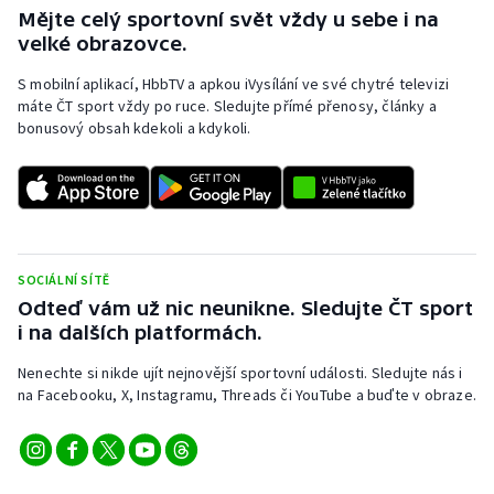
Mějte celý sportovní svět vždy u sebe i na
Olympijské hry
velké obrazovce.
S mobilní aplikací, HbbTV a apkou iVysílání ve své chytré televizi
Parasport
máte ČT sport vždy po ruce. Sledujte přímé přenosy, články a
bonusový obsah kdekoli a kdykoli.
Plavání
Plážový volejbal
Ragby
SOCIÁLNÍ SÍTĚ
Rychlobruslení
Odteď vám už nic neunikne. Sledujte ČT sport
i na dalších platformách.
Rychlostní kanoistika
Nenechte si nikde ujít nejnovější sportovní události. Sledujte nás i
na Facebooku, X, Instagramu, Threads či YouTube a buďte v obraze.
Short track
Sportovní střelba