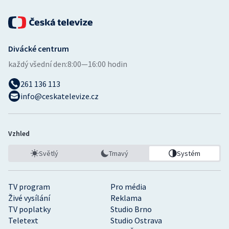
Stolní tenis
Triatlon
Divácké centrum
Veslování
každý všední den:
8:00—16:00 hodin
Vodní slalom
261 136 113
info@ceskatelevize.cz
Volejbal
Ostatní
Vzhled
Světlý
Tmavý
Systém
TV program
Pro média
Živé vysílání
Reklama
TV poplatky
Studio Brno
Teletext
Studio Ostrava