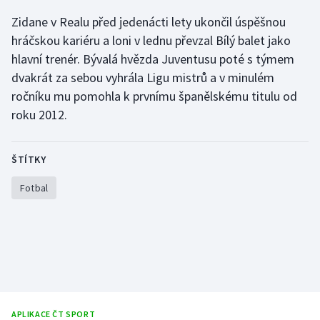
Zidane v Realu před jedenácti lety ukončil úspěšnou
Gymnastika
hráčskou kariéru a loni v lednu převzal Bílý balet jako
hlavní trenér. Bývalá hvězda Juventusu poté s týmem
Házená
dvakrát za sebou vyhrála Ligu mistrů a v minulém
ročníku mu pomohla k prvnímu španělskému titulu od
Jezdectví
roku 2012.
Judo
ŠTÍTKY
Krasobruslení
Fotbal
Lezení
Lyže a snowboard
Moderní pětiboj
Motorsport
APLIKACE ČT SPORT