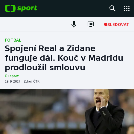
POPULÁRNÍ
SLEDOVAT
Fotbal
FOTBAL
Spojení Real a Zidane
Hokej
funguje dál. Kouč v Madridu
prodloužil smlouvu
Tenis
ČT sport
Atletika
19. 9. 2017
|
Zdroj:
ČTK
Cyklistika
DALŠÍ SPORTY
Americký fotbal
NEPŘEHLÉDNĚTE