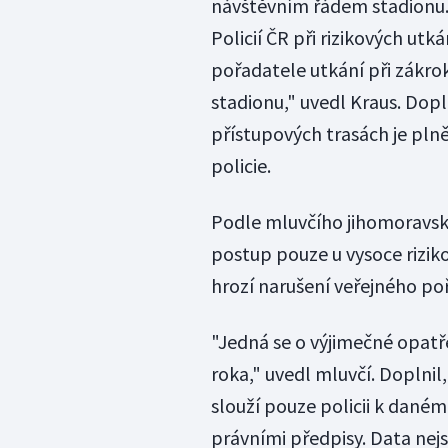
návštěvním řádem stadionu.
Policií ČR při rizikových utk
pořadatele utkání při zákro
stadionu," uvedl Kraus. Dopln
přístupových trasách je pln
policie.
Podle mluvčího jihomoravské 
postup pouze u vysoce rizik
hrozí narušení veřejného po
"Jedná se o výjimečné opatře
roka," uvedl mluvčí. Doplnil,
slouží pouze policii k daném
právními předpisy. Data nej