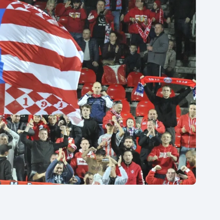
Moderní pětiboj
Triatlon
Motorsport
Veslování
Olympijské hry
Vodní slalom
Parasport
Volejbal
Plavání
Ostatní
Plážový volejbal