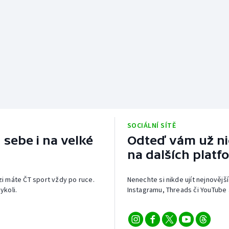
SOCIÁLNÍ SÍTĚ
 sebe i na velké
Odteď vám už nic
na dalších platf
izi máte ČT sport vždy po ruce.
Nenechte si nikde ujít nejnovější
ykoli.
Instagramu, Threads či YouTube 