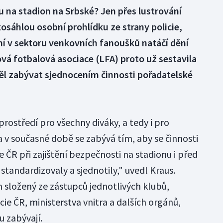
u na stadion na Srbské? Jen přes lustrování
sáhlou osobní prohlídku ze strany policie,
ění v sektoru venkovních fanoušků natáčí dění
á fotbalová asociace (LFA) proto už sestavila
měl zabývat sjednocením činnosti pořadatelské
rostředí pro všechny diváky, a tedy i pro
a v současné době se zabývá tím, aby se činnosti
e ČR při zajištění bezpečnosti na stadionu i před
standardizovaly a sjednotily," uvedl Kraus.
 složený ze zástupců jednotlivých klubů,
ie ČR, ministerstva vnitra a dalších orgánů,
 zabývají.