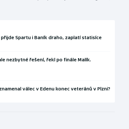
řijde Spartu i Baník draho, zaplatí statisíce
ale nezbytné řešení, řekl po finále Malík.
znamenal válec v Edenu konec veteránů v Plzni?