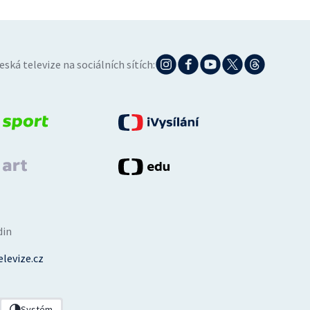
eská televize na sociálních sítích:
din
levize.cz
Systém