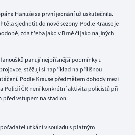
pána Hanuše se první jednání už uskutečnila.
htěla sjednotit do nové sezony. Podle Krause je
podobě, zda třeba jako v Brně či jako na jiných
 fanoušků panují nejpřísnější podmínky u
ojovce, stěžují si například na přílišnou
a natáčení. Podle Krause předmětem dohody mezi
 Policií ČR není konkrétní aktivita policistů při
 před vstupem na stadion.
e pořadatel utkání v souladu s platným