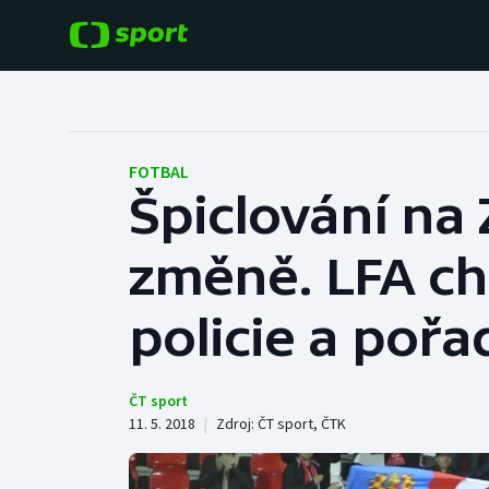
POPULÁRNÍ
DALŠÍ SPORTY
Fotbal
Americký fotbal
FOTBAL
Špiclování na
Hokej
Baseball a softbal
změně. LFA ch
Tenis
Basketbal
Atletika
policie a pořa
Biatlon
Cyklistika
Boby a skeleton
ČT sport
11. 5. 2018
|
Zdroj:
ČT sport
,
ČTK
Box