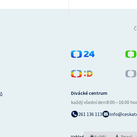
Č
Divácké centrum
ů
každý všední den:
8:00—16:00 ho
261 136 113
info@ceskate
Vzhled
Světlý
Tmavý