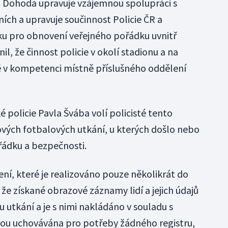
 Dohoda upravuje vzájemnou spolupráci s
áních a upravuje součinnost Policie ČR a
ku pro obnovení veřejného pořádku uvnitř
il, že činnost policie v okolí stadionu a na
ě v kompetenci místně příslušného oddělení
policie Pavla Švába volí policisté tento
ových fotbalových utkání, u kterých došlo nebo
řádku a bezpečnosti.
ní, které je realizováno pouze několikrát do
 že získané obrazové záznamy lidí a jejich údajů
u utkání a je s nimi nakládáno v souladu s
sou uchovávána pro potřeby žádného registru,