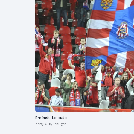
Curling
Dostihy
Florbal
Futsal
Golf
Gymnastika
Brněnští fanoušci
Zdroj:
ČTK/Zehl Igor