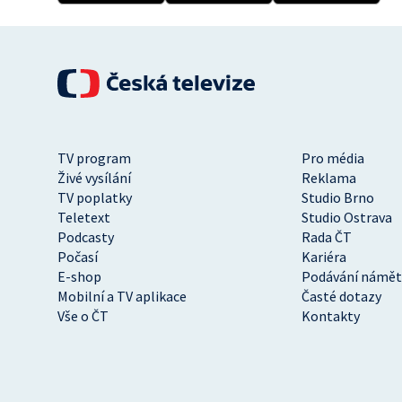
TV program
Pro média
Živé vysílání
Reklama
TV poplatky
Studio Brno
Teletext
Studio Ostrava
Podcasty
Rada ČT
Počasí
Kariéra
E-shop
Podávání námět
Mobilní a TV aplikace
Časté dotazy
Vše o ČT
Kontakty