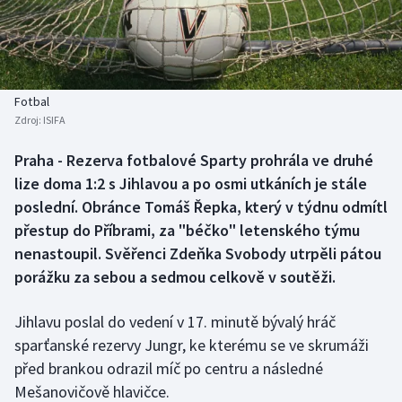
Baseball a softbal
Soutěže
Basketbal
Historické návraty
Biatlon
Aplikace ČT sport
Fotbal
Zdroj:
ISIFA
Boby a skeleton
AZ kvíz
Praha - Rezerva fotbalové Sparty prohrála ve druhé
lize doma 1:2 s Jihlavou a po osmi utkáních je stále
Box
poslední. Obránce Tomáš Řepka, který v týdnu odmítl
Curling
přestup do Příbrami, za "béčko" letenského týmu
nenastoupil. Svěřenci Zdeňka Svobody utrpěli pátou
Dostihy
porážku za sebou a sedmou celkově v soutěži.
Florbal
Jihlavu poslal do vedení v 17. minutě bývalý hráč
sparťanské rezervy Jungr, ke kterému se ve skrumáži
Futsal
před brankou odrazil míč po centru a následné
Mešanovičově hlavičce.
Golf