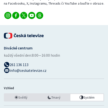
Stolní tenis
na Facebooku, X, Instagramu, Threads či YouTube a buďte v obraze.
Triatlon
Veslování
Vodní slalom
Divácké centrum
Volejbal
každý všední den:
8:00—16:00 hodin
Ostatní
261 136 113
info@ceskatelevize.cz
Vzhled
Světlý
Tmavý
Systém