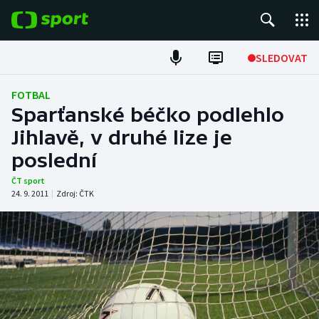
POPULÁRNÍ
SLEDOVAT
Fotbal
FOTBAL
Sparťanské béčko podlehlo
Hokej
Jihlavě, v druhé lize je
poslední
Tenis
ČT sport
Atletika
24. 9. 2011
|
Zdroj:
ČTK
Cyklistika
DALŠÍ SPORTY
Americký fotbal
NEPŘEHLÉDNĚTE