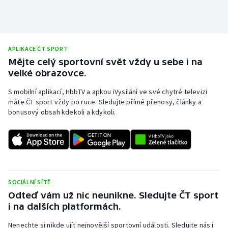
Olympijské hry
Parasport
APLIKACE ČT SPORT
Mějte celý sportovní svět vždy u sebe i na
Plavání
velké obrazovce.
Plážový volejbal
S mobilní aplikací, HbbTV a apkou iVysílání ve své chytré televizi
máte ČT sport vždy po ruce. Sledujte přímé přenosy, články a
bonusový obsah kdekoli a kdykoli.
Ragby
Rychlobruslení
Rychlostní kanoistika
SOCIÁLNÍ SÍTĚ
Short track
Odteď vám už nic neunikne. Sledujte ČT sport
i na dalších platformách.
Sportovní střelba
Nenechte si nikde ujít nejnovější sportovní události. Sledujte nás i