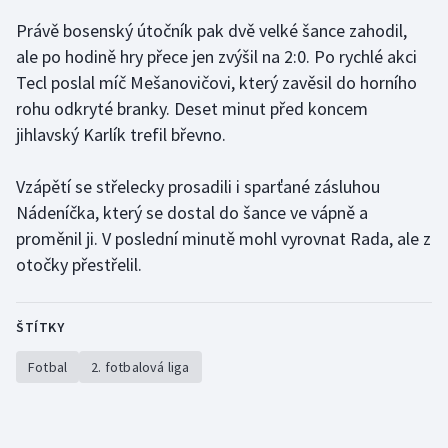
Právě bosenský útočník pak dvě velké šance zahodil,
Gymnastika
ale po hodině hry přece jen zvýšil na 2:0. Po rychlé akci
Tecl poslal míč Mešanovičovi, který zavěsil do horního
Házená
rohu odkryté branky. Deset minut před koncem
jihlavský Karlík trefil břevno.
Jezdectví
Vzápětí se střelecky prosadili i sparťané zásluhou
Judo
Nádeníčka, který se dostal do šance ve vápně a
proměnil ji. V poslední minutě mohl vyrovnat Rada, ale z
Krasobruslení
otočky přestřelil.
Lezení
ŠTÍTKY
Lyže a snowboard
Fotbal
2. fotbalová liga
Moderní pětiboj
Motorsport