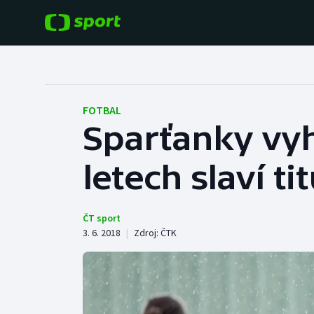
POPULÁRNÍ
DALŠÍ SPORTY
Fotbal
Americký fotbal
FOTBAL
Sparťanky vyhr
Hokej
Baseball a softbal
letech slaví tit
Tenis
Basketbal
Atletika
Biatlon
ČT sport
3. 6. 2018
|
Zdroj:
ČTK
Cyklistika
Boby a skeleton
Box