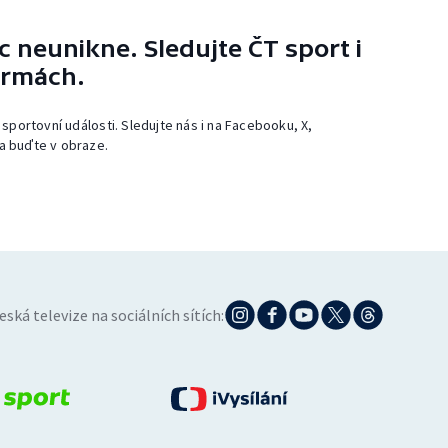
 neunikne. Sledujte ČT sport i
ormách.
 sportovní události. Sledujte nás i na Facebooku, X,
a buďte v obraze.
eská televize na sociálních sítích: