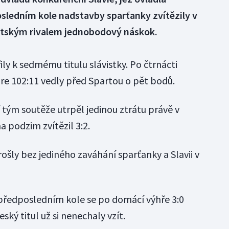
posledním kole nadstavby sparťanky zvítězily v
ěstským rivalem jednobodový náskok.
ily k sedmému titulu slávistky. Po čtrnácti
óre 102:11 vedly před Spartou o pět bodů.
 tým soutěže utrpěl jedinou ztrátu právě v
 podzim zvítězil 3:2.
šly bez jediného zaváhání sparťanky a Slavii v
 v předposledním kole se po domácí výhře 3:0
eský titul už si nenechaly vzít.