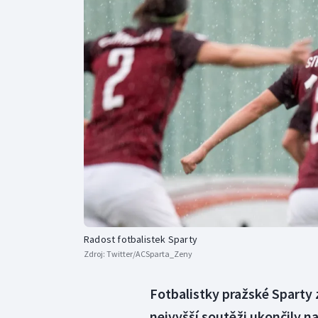
Curling
Dostihy
Florbal
Futsal
Golf
Gymnastika
Radost fotbalistek Sparty
Zdroj:
Twitter/ACSparta_Zeny
Fotbalistky pražské Sparty z
nejvyšší soutěži ukončily n