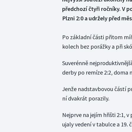
předchozí čtyři ročníky. V 
Plzni 2:0 a udržely před m
Po základní části přitom míř
kolech bez porážky a při sk
Suverénně nejproduktivnější
derby po remíze 2:2, doma na
Jenže nadstavbovou částí pro
ní dvakrát porazily.
Nejprve na jejím hřišti 2:1,
ujaly vedení v tabulce a 19. č