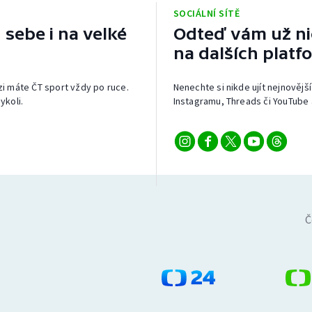
SOCIÁLNÍ SÍTĚ
 sebe i na velké
Odteď vám už nic
na dalších platf
izi máte ČT sport vždy po ruce.
Nenechte si nikde ujít nejnovější
ykoli.
Instagramu, Threads či YouTube 
Č