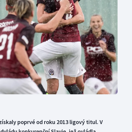
Moderní pětiboj
Triatlon
Motorsport
Veslování
Olympijské hry
Vodní slalom
Parasport
Volejbal
Plavání
Ostatní
Plážový volejbal
ískaly poprvé od roku 2013 ligový titul. V
advládu konkurenční Slavie, jež ovládla