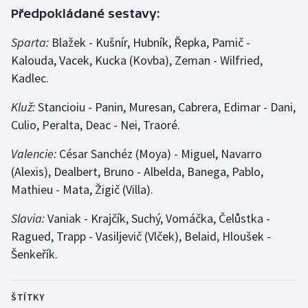
Předpokládané sestavy:
Sparta:
Blažek - Kušnír, Hubník, Řepka, Pamič -
Kalouda, Vacek, Kucka (Kovba), Zeman - Wilfried,
Kadlec.
Kluž:
Stancioiu - Panin, Muresan, Cabrera, Edimar - Dani,
Culio, Peralta, Deac - Nei, Traoré.
Valencie:
César Sanchéz (Moya) - Miguel, Navarro
(Alexis), Dealbert, Bruno - Albelda, Banega, Pablo,
Mathieu - Mata, Žigič (Villa).
Slavia:
Vaniak - Krajčík, Suchý, Vomáčka, Čelůstka -
Ragued, Trapp - Vasiljevič (Vlček), Belaid, Hloušek -
Šenkeřík.
ŠTÍTKY