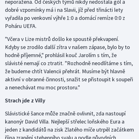
neporažena. Od českých týmů nikdy nedostala gól a
dobré vzpomínky má i na Slavii, jíž před třinácti lety
vyřadila po venkovní výhře 1:0 a domácí remíze 0:0 z
Poháru UEFA.
"Včera v Lize mistrů došlo ke spoustě překvapení.
Kdyby se zrodilo další zítra v našem zápase, bylo by to
hodně příjemné," prohlásil kouč Jarolím s tím, že
slávisté nemají co ztratit. "Rozhodně neodlítáme s tím,
že budeme chtít Valencii přehrát. Musíme být hlavně
aktivní v obranné činnosti, snažit se přistoupit k soupeři
a nenechávat mu moc prostoru."
Strach jde z Villy
Slávistické šance může značně ovlivnit, zda nastoupí
kanonýr David Villa. Nejlepší střelec loňského Eura a
jeden z kandidátů na zisk Zlatého míče utrpěl začátkem
října zranění stehenního svalu a podle původních