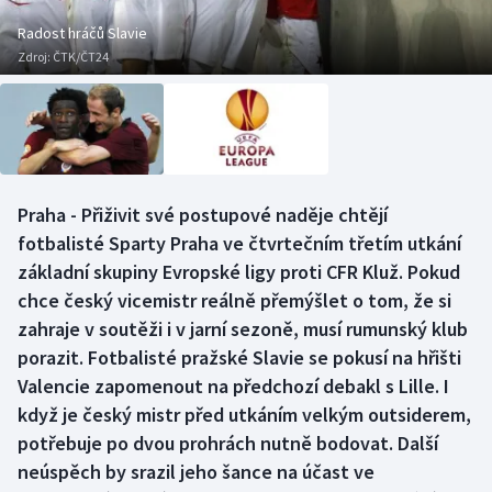
Baseball a softbal
Soutěže
Radost hráčů Slavie
Zdroj:
ČTK/ČT24
Basketbal
Historické návraty
Biatlon
Aplikace ČT sport
Boby a skeleton
AZ kvíz
Praha - Přiživit své postupové naděje chtějí
Box
fotbalisté Sparty Praha ve čtvrtečním třetím utkání
základní skupiny Evropské ligy proti CFR Kluž. Pokud
Curling
chce český vicemistr reálně přemýšlet o tom, že si
zahraje v soutěži i v jarní sezoně, musí rumunský klub
Dostihy
porazit. Fotbalisté pražské Slavie se pokusí na hřišti
Florbal
Valencie zapomenout na předchozí debakl s Lille. I
když je český mistr před utkáním velkým outsiderem,
Futsal
potřebuje po dvou prohrách nutně bodovat. Další
neúspěch by srazil jeho šance na účast ve
Golf