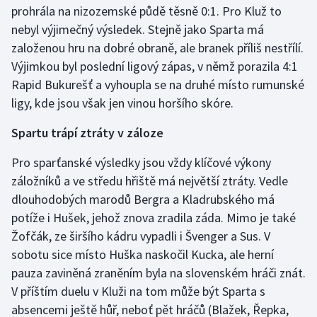
prohrála na nizozemské půdě těsně 0:1. Pro Kluž to
Olympijské hry
nebyl výjimečný výsledek. Stejně jako Sparta má
založenou hru na dobré obraně, ale branek příliš nestřílí.
Parasport
Výjimkou byl poslední ligový zápas, v němž porazila 4:1
Rapid Bukurešť a vyhoupla se na druhé místo rumunské
Plavání
ligy, kde jsou však jen vinou horšího skóre.
Plážový volejbal
Spartu trápí ztráty v záloze
Ragby
Pro sparťanské výsledky jsou vždy klíčové výkony
záložníků a ve středu hřiště má největší ztráty. Vedle
Rychlobruslení
dlouhodobých marodů Bergra a Kladrubského má
potíže i Hušek, jehož znova zradila záda. Mimo je také
Rychlostní kanoistika
Žofčák, ze širšího kádru vypadli i Švenger a Sus. V
sobotu sice místo Huška naskočil Kucka, ale herní
Short track
pauza zaviněná zraněním byla na slovenském hráči znát.
V příštím duelu v Kluži na tom může být Sparta s
Sportovní střelba
absencemi ještě hůř, neboť pět hráčů (Blažek, Řepka,