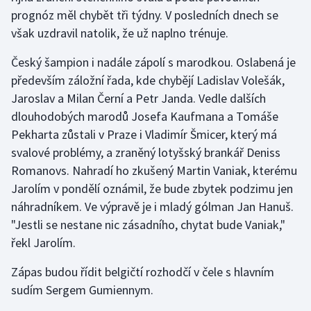
prognóz měl chybět tři týdny. V posledních dnech se
však uzdravil natolik, že už naplno trénuje.
Český šampion i nadále zápolí s marodkou. Oslabená je
především záložní řada, kde chybějí Ladislav Volešák,
Jaroslav a Milan Černí a Petr Janda. Vedle dalších
dlouhodobých marodů Josefa Kaufmana a Tomáše
Pekharta zůstali v Praze i Vladimír Šmicer, který má
svalové problémy, a zraněný lotyšský brankář Deniss
Romanovs. Nahradí ho zkušený Martin Vaniak, kterému
Jarolím v pondělí oznámil, že bude zbytek podzimu jen
náhradníkem. Ve výpravě je i mladý gólman Jan Hanuš.
"Jestli se nestane nic zásadního, chytat bude Vaniak,"
řekl Jarolím.
Zápas budou řídit belgičtí rozhodčí v čele s hlavním
sudím Sergem Gumiennym.