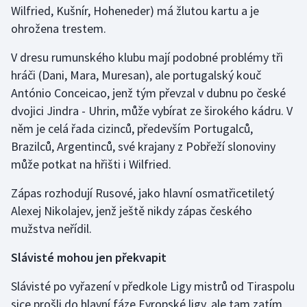
Stolní tenis
Wilfried, Kušnír, Hoheneder) má žlutou kartu a je
ohrožena trestem.
Triatlon
V dresu rumunského klubu mají podobné problémy tři
hráči (Dani, Mara, Muresan), ale portugalský kouč
Veslování
António Conceicao, jenž tým převzal v dubnu po české
Vodní slalom
dvojici Jindra - Uhrin, může vybírat ze širokého kádru. V
něm je celá řada cizinců, především Portugalců,
Volejbal
Brazilců, Argentinců, své krajany z Pobřeží slonoviny
může potkat na hřišti i Wilfried.
Ostatní
Zápas rozhodují Rusové, jako hlavní osmatřicetiletý
Alexej Nikolajev, jenž ještě nikdy zápas českého
mužstva neřídil.
Slávisté mohou jen překvapit
Slávisté po vyřazení v předkole Ligy mistrů od Tiraspolu
sice prošli do hlavní fáze Evropské ligy, ale tam zatím