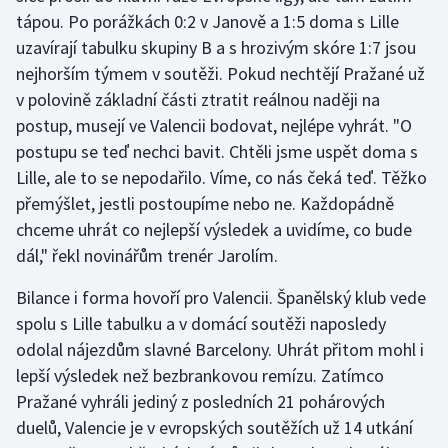
tápou. Po porážkách 0:2 v Janově a 1:5 doma s Lille
uzavírají tabulku skupiny B a s hrozivým skóre 1:7 jsou
nejhorším týmem v soutěži. Pokud nechtějí Pražané už
v polovině základní části ztratit reálnou naději na
postup, musejí ve Valencii bodovat, nejlépe vyhrát. "O
postupu se teď nechci bavit. Chtěli jsme uspět doma s
Lille, ale to se nepodařilo. Víme, co nás čeká teď. Těžko
přemýšlet, jestli postoupíme nebo ne. Každopádně
chceme uhrát co nejlepší výsledek a uvidíme, co bude
dál," řekl novinářům trenér Jarolím.
Bilance i forma hovoří pro Valencii. Španělský klub vede
spolu s Lille tabulku a v domácí soutěži naposledy
odolal nájezdům slavné Barcelony. Uhrát přitom mohl i
lepší výsledek než bezbrankovou remízu. Zatímco
Pražané vyhráli jediný z posledních 21 pohárových
duelů, Valencie je v evropských soutěžích už 14 utkání