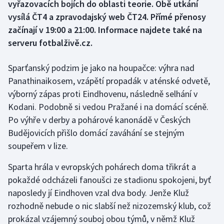
vyřazovacích bojích do oblasti teorie. Obě utkání
vysílá ČT4 a zpravodajský web ČT24. Přímé přenosy
Gymnastika
začínají v 19:00 a 21:00. Informace najdete také na
serveru fotbalživě.cz.
Házená
Sparťanský podzim je jako na houpačce: výhra nad
Jezdectví
Panathinaikosem, vzápětí propadák v aténské odvetě,
výborný zápas proti Eindhovenu, následně selhání v
Judo
Kodani. Podobně si vedou Pražané i na domácí scéně.
Krasobruslení
Po výhře v derby a pohárové kanonádě v Českých
Budějovicích přišlo domácí zaváhání se stejným
Lezení
soupeřem v lize.
Sparta hrála v evropských pohárech doma třikrát a
Lyže a snowboard
pokaždé odcházeli fanoušci ze stadionu spokojeni, byť
Moderní pětiboj
naposledy jí Eindhoven vzal dva body. Jenže Kluž
rozhodně nebude o nic slabší než nizozemský klub, což
Motorsport
prokázal vzájemný souboj obou týmů, v němž Kluž