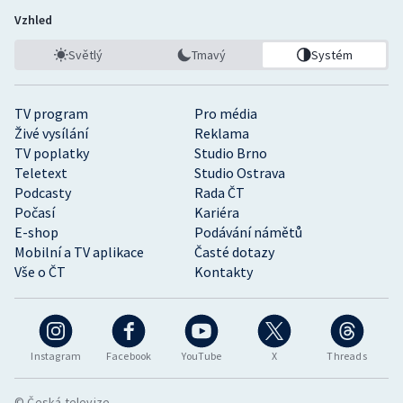
Vzhled
Světlý
Tmavý
Systém
TV program
Pro média
Živé vysílání
Reklama
TV poplatky
Studio Brno
Teletext
Studio Ostrava
Podcasty
Rada ČT
Počasí
Kariéra
E-shop
Podávání námětů
Mobilní a TV aplikace
Časté dotazy
Vše o ČT
Kontakty
Instagram
Facebook
YouTube
X
Threads
© Česká televize