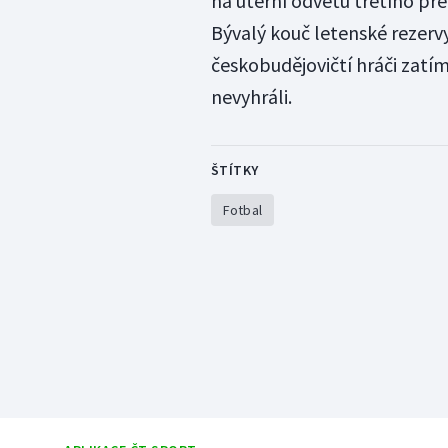
na úterní odvetu třetího př
Bývalý kouč letenské rezer
českobudějovičtí hráči zatím
nevyhráli.
ŠTÍTKY
Fotbal