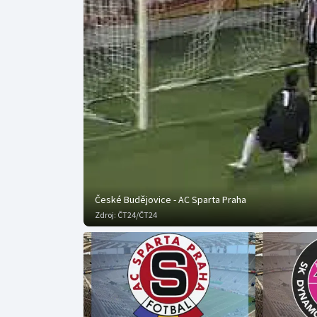
Curling
Dostihy
Florbal
Futsal
Golf
Gymnastika
České Budějovice - AC Sparta Praha
Zdroj:
ČT24/ČT24