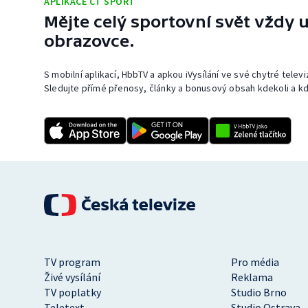
APLIKACE ČT SPORT
Mějte celý sportovní svět vždy u
obrazovce.
S mobilní aplikací, HbbTV a apkou iVysílání ve své chytré telev
Sledujte přímé přenosy, články a bonusový obsah kdekoli a kd
TV program
Pro média
Živé vysílání
Reklama
TV poplatky
Studio Brno
Teletext
Studio Ostrava