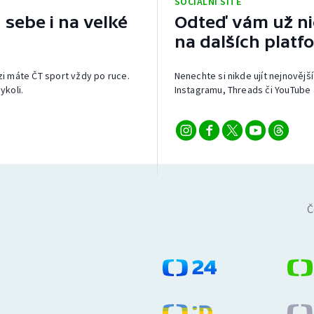
SOCIÁLNÍ SÍTĚ
 sebe i na velké
Odteď vám už nic
na dalších platf
izi máte ČT sport vždy po ruce.
Nenechte si nikde ujít nejnovější
ykoli.
Instagramu, Threads či YouTube 
Č