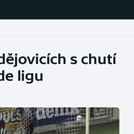
Házená
Ragby
dějovicích s chutí
Jezdectví
Rychlobruslení
de ligu
Rychlostní
Judo
kanoistika
Krasobruslení
Short track
Lezení
Sportovní střelba
Lyže a snowboard
Stolní tenis