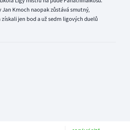
edkola Ligy mistrů na půdě Panathinaikosu.
vy Jan Kmoch naopak zůstává smutný,
 získali jen bod a už sedm ligových duelů