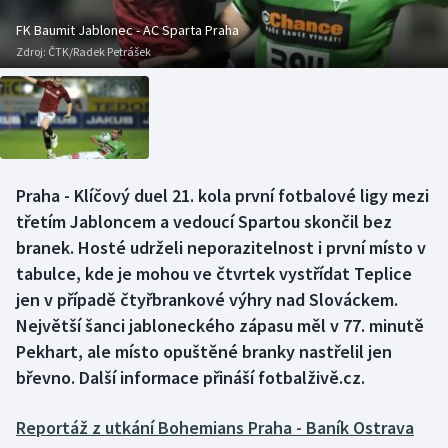
Baseball a softbal
Soutěže
FK Baumit Jablonec - AC Sparta Praha
Zdroj:
ČTK/Radek Petrášek
Basketbal
Historické návraty
Biatlon
Aplikace ČT sport
Boby a skeleton
AZ kvíz
Praha - Klíčový duel 21. kola první fotbalové ligy mezi
Box
třetím Jabloncem a vedoucí Spartou skončil bez
branek. Hosté udrželi neporazitelnost i první místo v
Curling
tabulce, kde je mohou ve čtvrtek vystřídat Teplice
jen v případě čtyřbrankové výhry nad Slováckem.
Dostihy
Největší šanci jabloneckého zápasu měl v 77. minutě
Florbal
Pekhart, ale místo opuštěné branky nastřelil jen
břevno. Další informace přináší fotbalživě.cz.
Futsal
Reportáž z utkání Bohemians Praha - Baník Ostrava
Golf