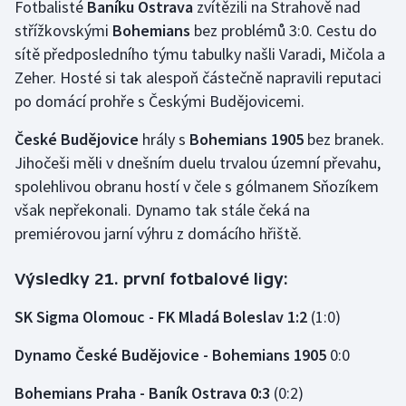
Fotbalisté
Baníku Ostrava
zvítězili na Strahově nad
Stolní tenis
střížkovskými
Bohemians
bez problémů 3:0. Cestu do
sítě předposledního týmu tabulky našli Varadi, Mičola a
Triatlon
Zeher. Hosté si tak alespoň částečně napravili reputaci
Veslování
po domácí prohře s Českými Budějovicemi.
České Budějovice
hrály s
Bohemians 1905
bez branek.
Vodní slalom
Jihočeši měli v dnešním duelu trvalou územní převahu,
spolehlivou obranu hostí v čele s gólmanem Sňozíkem
Volejbal
však nepřekonali. Dynamo tak stále čeká na
Ostatní
premiérovou jarní výhru z domácího hřiště.
Výsledky 21. první fotbalové ligy:
SK Sigma Olomouc - FK Mladá Boleslav 1:2
(1:0)
Dynamo České Budějovice - Bohemians 1905
0:0
Bohemians Praha - Baník Ostrava 0:3
(0:2)