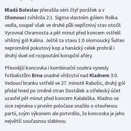
Olympijské hry
Mladá Boleslav
přerušila sérii čtyř porážek a v
Olomouci
zvítězila 2:1. Sigma vlastním gólem Rolka
Parasport
vedla, soupeř však ve druhé půli nepříznivý stav otočil.
Vyrovnal Chramosta a pět minut před koncem vstřelil
Plavání
vítězný gól Kalina. Ještě za stavu 1:0 olomoucký Šultes
neproměnil pokutový kop a hanácký celek prohrál i
Plážový volejbal
druhý duel od rozpoutání korupční aféry.
Ragby
Přesnější koncovka i kombinační souhra vynesly
fotbalistům
Brna
snadné vítězství nad
Kladnem
3:0.
Rychlobruslení
Vedoucí branku vstřelil ve 27. minutě Rabušic, druhý gól
přidal hned po změně stran Dostálek a střelecký účet
Rychlostní kanoistika
uzavřel pět minut před koncem Kalabiška. Kladno se
sice zejména v prvním poločase snažilo o otevřenou
Short track
partii, svým výkonem ale potvrdilo, že koncovka je jeho
největší současnou slabinou.
Sportovní střelba