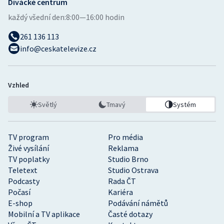
Divácké centrum
každý všední den:
8:00—16:00 hodin
261 136 113
info@ceskatelevize.cz
Vzhled
Světlý
Tmavý
Systém
TV program
Pro média
Živé vysílání
Reklama
TV poplatky
Studio Brno
Teletext
Studio Ostrava
Podcasty
Rada ČT
Počasí
Kariéra
E-shop
Podávání námětů
Mobilní a TV aplikace
Časté dotazy