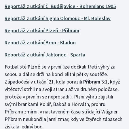
Reportáž z utkání Č. Budějovice - Bohemians 1905
Gymnastika
Reportáž z utkání Sigma Olomouc - Ml. Boleslav
Házená
Reportáž z utkání Plzeň - Příbram
Jezdectví
Reportáž z utkání Brno - Kladno
Reportáž z utkání Jablonec - Sparta
Judo
Fotbalisté
Plzně
se v první lize dočkali třetí výhry za
Krasobruslení
sebou a dál se drží na konci elitní pětky soutěže.
Západočeši v utkání 21. kola porazili
Příbram
3:1, když
Lezení
vítězství strhli na svoji stranu až ve druhém poločase,
Lyže a snowboard
protože v prvním se neprosadili. Plzni výhru zajistili
svými brankami Kolář, Bakoš a Horváth, prohru
Moderní pětiboj
Příbrami zmírnil v nastaveném čase střídající Wágner.
Příbram neukončila jarní zmar, kdy ve čtyřech zápasech
Motorsport
získala jediný bod.