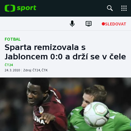
POPULÁRNÍ
SLEDOVAT
Fotbal
FOTBAL
Sparta remizovala s
Hokej
Jabloncem 0:0 a drží se v čele
Tenis
ČT24
24. 3. 2010
|
Zdroj:
ČT24
,
ČTK
Atletika
Cyklistika
DALŠÍ SPORTY
Americký fotbal
NEPŘEHLÉDNĚTE