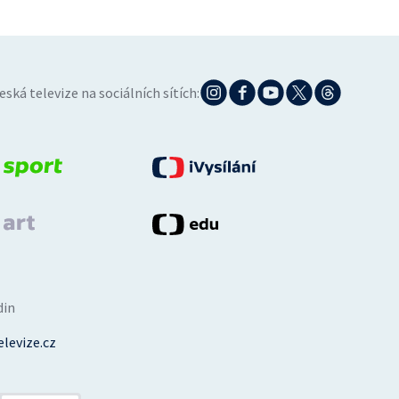
eská televize na sociálních sítích:
din
levize.cz