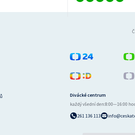
Č
Divácké centrum
ů
každý všední den:
8:00—16:00 ho
261 136 113
info@ceskate