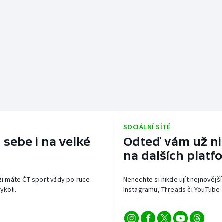
SOCIÁLNÍ SÍTĚ
 sebe i na velké
Odteď vám už nic
na dalších platf
izi máte ČT sport vždy po ruce.
Nenechte si nikde ujít nejnovější
ykoli.
Instagramu, Threads či YouTube 