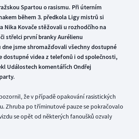
pražskou Spartou o rasismu. Při úterním
akem během 3. předkola Ligy mistrů si
éra Nika Kovače stěžovali u rozhodčího na
či střelci první branky Aurélienu
 dne jsme shromažďovali všechny dostupné
 dostupné videa z telefonů i od společnosti,
řekl Událostech komentářích Ondřej
party.
ozornil, že v případě opakování rasistických
su. Zhruba po tříminutové pauze se pokračovalo
vizdu se opět od některých fanoušků ozvaly