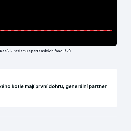
 Kasík k rasismu sparťanských fanoušků
ého kotle mají první dohru, generální partner