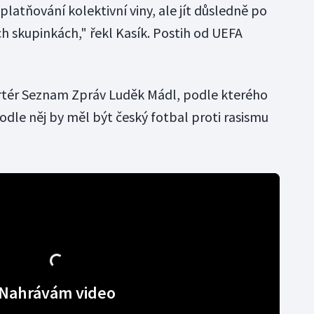
platňování kolektivní viny, ale jít důsledně po
ch skupinkách," řekl Kasík. Postih od UEFA
ortér Seznam Zpráv Luděk Mádl, podle kterého
odle něj by měl být český fotbal proti rasismu
Nahrávám video