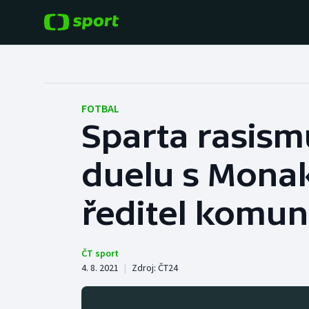
POPULÁRNÍ
DALŠÍ SPORTY
Fotbal
Americký fotbal
FOTBAL
Sparta rasism
Hokej
Baseball a softbal
duelu s Monak
Tenis
Basketbal
Atletika
ředitel komun
Biatlon
Cyklistika
Boby a skeleton
ČT sport
4. 8. 2021
|
Zdroj:
ČT24
Box