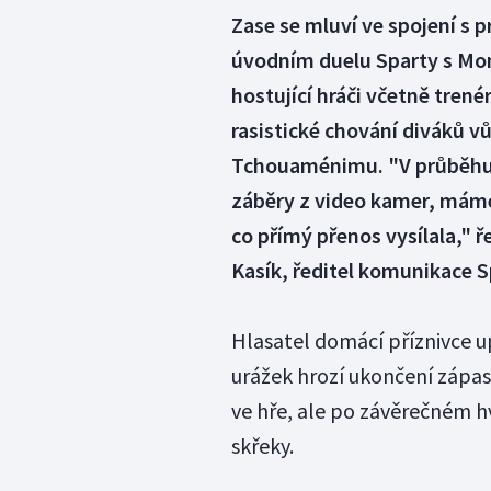
Zase se mluví ve spojení s 
úvodním duelu Sparty s Mon
hostující hráči včetně tren
rasistické chování diváků vů
Tchouaménimu. "V průběhu
záběry z video kamer, máme
co přímý přenos vysílala," 
Kasík, ředitel komunikace S
Hlasatel domácí příznivce up
urážek hrozí ukončení zápa
ve hře, ale po závěrečném h
skřeky.