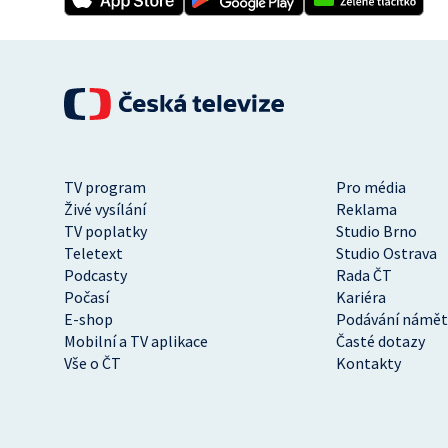
TV program
Pro média
Živé vysílání
Reklama
TV poplatky
Studio Brno
Teletext
Studio Ostrava
Podcasty
Rada ČT
Počasí
Kariéra
E-shop
Podávání námět
Mobilní a TV aplikace
Časté dotazy
Vše o ČT
Kontakty