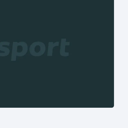
Moderní pětiboj
Triatlon
Motorsport
Veslování
Olympijské hry
Vodní slalom
Parasport
Volejbal
Plavání
Ostatní
Plážový volejbal