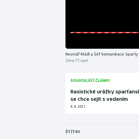
Novinář Mádl a šéf komunikace Sparty
Zdroj:
ČT sport
SOUVISEJÍCÍ ČLÁNKY
Rasistické urážky sparťansk
se chce sejít s vedením
4. 8. 2021
ŠTÍTKY