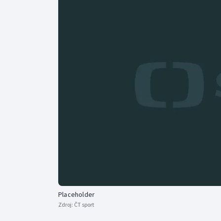
Curling
Dostihy
Florbal
Futsal
Golf
Gymnastika
Placeholder
Zdroj:
ČT sport