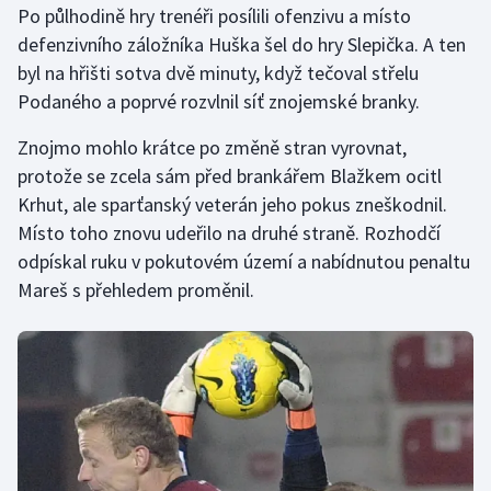
Po půlhodině hry trenéři posílili ofenzivu a místo
defenzivního záložníka Huška šel do hry Slepička. A ten
Gymnastika
byl na hřišti sotva dvě minuty, když tečoval střelu
Podaného a poprvé rozvlnil síť znojemské branky.
Házená
Znojmo mohlo krátce po změně stran vyrovnat,
Jezdectví
protože se zcela sám před brankářem Blažkem ocitl
Krhut, ale sparťanský veterán jeho pokus zneškodnil.
Judo
Místo toho znovu udeřilo na druhé straně. Rozhodčí
odpískal ruku v pokutovém území a nabídnutou penaltu
Krasobruslení
Mareš s přehledem proměnil.
Lezení
Lyže a snowboard
Moderní pětiboj
Motorsport