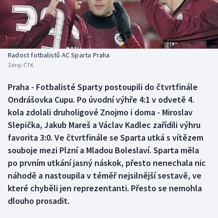
Baseball a softbal
Soutěže
Basketbal
Historické návraty
Biatlon
Aplikace ČT sport
Radost fotbalistů AC Sparta Praha
Zdroj:
ČTK
Boby a skeleton
AZ kvíz
Praha - Fotbalisté Sparty postoupili do čtvrtfinále
Ondrášovka Cupu. Po úvodní výhře 4:1 v odvetě 4.
Box
kola zdolali druholigové Znojmo i doma - Miroslav
Curling
Slepička, Jakub Mareš a Václav Kadlec zařídili výhru
favorita 3:0. Ve čtvrtfinále se Sparta utká s vítězem
Dostihy
souboje mezi Plzní a Mladou Boleslaví. Sparta měla
po prvním utkání jasný náskok, přesto nenechala nic
Florbal
náhodě a nastoupila v téměř nejsilnější sestavě, ve
které chyběli jen reprezentanti. Přesto se nemohla
Futsal
dlouho prosadit.
Golf