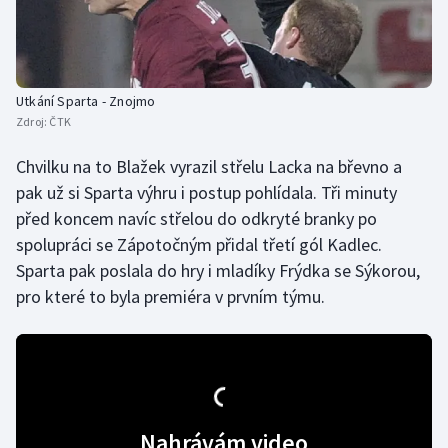
Olympijské hry
Parasport
Utkání Sparta - Znojmo
Zdroj:
ČTK
Plavání
Chvilku na to Blažek vyrazil střelu Lacka na břevno a
Plážový volejbal
pak už si Sparta výhru i postup pohlídala. Tři minuty
před koncem navíc střelou do odkryté branky po
Ragby
spolupráci se Zápotočným přidal třetí gól Kadlec.
Sparta pak poslala do hry i mladíky Frýdka se Sýkorou,
Rychlobruslení
pro které to byla premiéra v prvním týmu.
Rychlostní kanoistika
Short track
Sportovní střelba
Nahrávám video