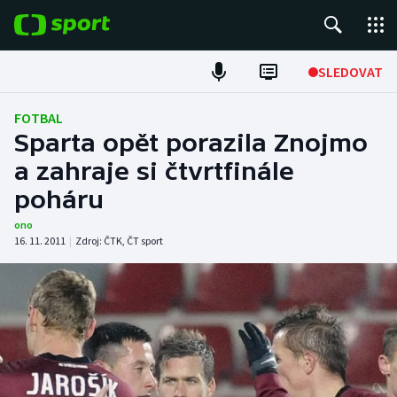
POPULÁRNÍ
SLEDOVAT
Fotbal
FOTBAL
Sparta opět porazila Znojmo
Hokej
a zahraje si čtvrtfinále
poháru
Tenis
ono
Atletika
16. 11. 2011
|
Zdroj:
ČTK
,
ČT sport
Cyklistika
DALŠÍ SPORTY
Americký fotbal
NEPŘEHLÉDNĚTE