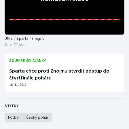
Stolní tenis
Triatlon
Veslování
Utkání Sparta - Znojmo
Zdroj:
ČT sport
Vodní slalom
Volejbal
SOUVISEJÍCÍ ČLÁNKY
Sparta chce proti Znojmu stvrdit postup do
Ostatní
čtvrtfinále poháru
16. 11. 2011
ŠTÍTKY
Fotbal
Český pohár