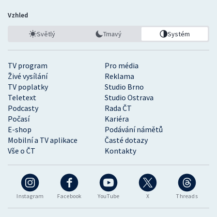
Vzhled
Světlý
Tmavý
Systém
TV program
Pro média
Živé vysílání
Reklama
TV poplatky
Studio Brno
Teletext
Studio Ostrava
Podcasty
Rada ČT
Počasí
Kariéra
E-shop
Podávání námětů
Mobilní a TV aplikace
Časté dotazy
Vše o ČT
Kontakty
Instagram
Facebook
YouTube
X
Threads