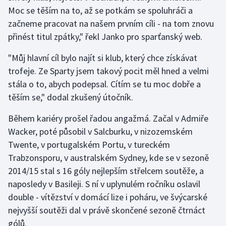
Moc se těším na to, až se potkám se spoluhráči a
začneme pracovat na našem prvním cíli - na tom znovu
Gymnastika
přinést titul zpátky," řekl Janko pro sparťanský web.
Házená
"Můj hlavní cíl bylo najít si klub, který chce získávat
trofeje. Ze Sparty jsem takový pocit měl hned a velmi
Jezdectví
stála o to, abych podepsal. Cítím se tu moc dobře a
Judo
těším se," dodal zkušený útočník.
Během kariéry prošel řadou angažmá. Začal v Admiře
Krasobruslení
Wacker, poté působil v Salcburku, v nizozemském
Twente, v portugalském Portu, v tureckém
Lezení
Trabzonsporu, v australském Sydney, kde se v sezoně
Lyže a snowboard
2014/15 stal s 16 góly nejlepším střelcem soutěže, a
naposledy v Basileji. S ní v uplynulém ročníku oslavil
Moderní pětiboj
double - vítězství v domácí lize i poháru, ve švýcarské
nejvyšší soutěži dal v právě skončené sezoně čtrnáct
Motorsport
gólů.