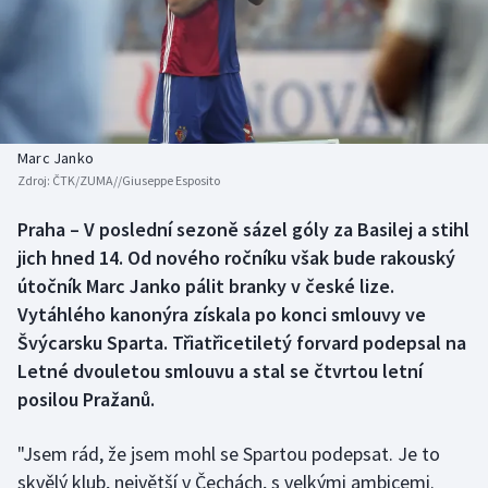
Baseball a softbal
Soutěže
Basketbal
Historické návraty
Biatlon
Aplikace ČT sport
Marc Janko
Boby a skeleton
AZ kvíz
Zdroj:
ČTK/ZUMA//Giuseppe Esposito
Box
Praha – V poslední sezoně sázel góly za Basilej a stihl
jich hned 14. Od nového ročníku však bude rakouský
Curling
útočník Marc Janko pálit branky v české lize.
Vytáhlého kanonýra získala po konci smlouvy ve
Dostihy
Švýcarsku Sparta. Třiatřicetiletý forvard podepsal na
Letné dvouletou smlouvu a stal se čtvrtou letní
Florbal
posilou Pražanů.
Futsal
"Jsem rád, že jsem mohl se Spartou podepsat. Je to
skvělý klub, největší v Čechách, s velkými ambicemi.
Golf