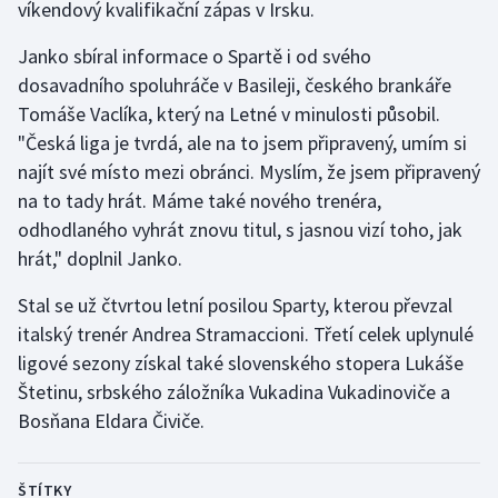
víkendový kvalifikační zápas v Irsku.
Stolní tenis
Janko sbíral informace o Spartě i od svého
Triatlon
dosavadního spoluhráče v Basileji, českého brankáře
Tomáše Vaclíka, který na Letné v minulosti působil.
Veslování
"Česká liga je tvrdá, ale na to jsem připravený, umím si
najít své místo mezi obránci. Myslím, že jsem připravený
Vodní slalom
na to tady hrát. Máme také nového trenéra,
odhodlaného vyhrát znovu titul, s jasnou vizí toho, jak
Volejbal
hrát," doplnil Janko.
Ostatní
Stal se už čtvrtou letní posilou Sparty, kterou převzal
italský trenér Andrea Stramaccioni. Třetí celek uplynulé
ligové sezony získal také slovenského stopera Lukáše
Štetinu, srbského záložníka Vukadina Vukadinoviče a
Bosňana Eldara Čiviče.
ŠTÍTKY