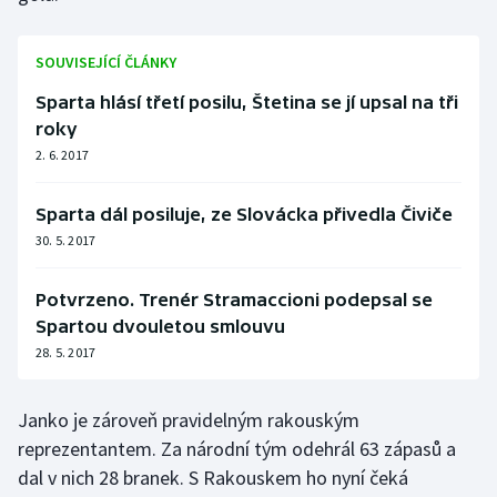
Olympijské hry
SOUVISEJÍCÍ ČLÁNKY
Parasport
Sparta hlásí třetí posilu, Štetina se jí upsal na tři
roky
Plavání
2. 6. 2017
Plážový volejbal
Sparta dál posiluje, ze Slovácka přivedla Čiviče
30. 5. 2017
Ragby
Rychlobruslení
Potvrzeno. Trenér Stramaccioni podepsal se
Spartou dvouletou smlouvu
Rychlostní kanoistika
28. 5. 2017
Short track
Janko je zároveň pravidelným rakouským
reprezentantem. Za národní tým odehrál 63 zápasů a
Sportovní střelba
dal v nich 28 branek. S Rakouskem ho nyní čeká