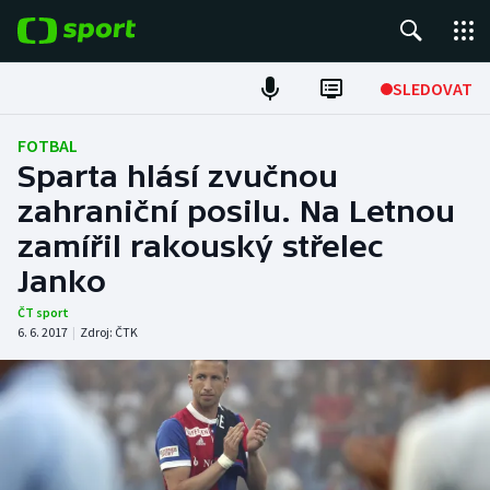
POPULÁRNÍ
SLEDOVAT
Fotbal
FOTBAL
Sparta hlásí zvučnou
Hokej
zahraniční posilu. Na Letnou
zamířil rakouský střelec
Tenis
Janko
Atletika
ČT sport
6. 6. 2017
|
Zdroj:
ČTK
Cyklistika
DALŠÍ SPORTY
Americký fotbal
NEPŘEHLÉDNĚTE