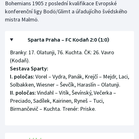
Bohemians 1905 z poslední kvalifikace Evropské
Stolní tenis
konferenční ligy Bodö/Glimt a úřadujícího švédského
mistra Malmö.
Triatlon
Veslování
Sparta Praha – FC Kodaň 2:0 (1:0)
Vodní slalom
Branky: 17. Olatunji, 76. Kuchta. ČK: 26. Vavro
(Kodaň).
Volejbal
Sestava Sparty:
I. poločas:
Vorel – Vydra, Panák, Krejčí – Mejdr, Laci,
Ostatní
Solbakken, Wiesner – Ševčík, Haraslín – Olatunji.
II. poločas:
Vindahl – Vitík, Ševínský, Večerka –
Preciado, Sadílek, Kairinen, Ryneš – Tuci,
Birmančevič – Kuchta. Trenér: Priske.