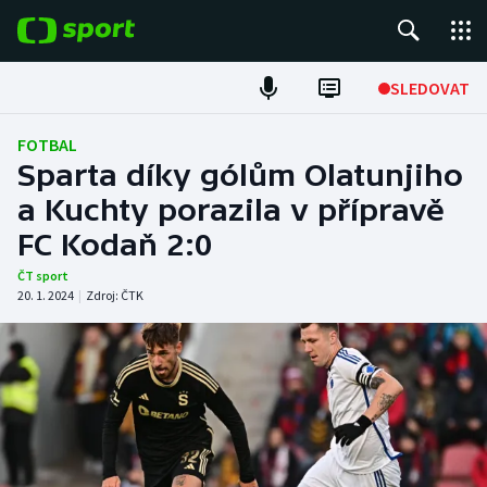
POPULÁRNÍ
SLEDOVAT
Fotbal
FOTBAL
Sparta díky gólům Olatunjiho
Hokej
a Kuchty porazila v přípravě
FC Kodaň 2:0
Tenis
ČT sport
Atletika
20. 1. 2024
|
Zdroj:
ČTK
Cyklistika
DALŠÍ SPORTY
Americký fotbal
NEPŘEHLÉDNĚTE