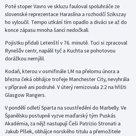
Poté stoper Vavro ve skluzu fauloval spoluhráče ze
Olympijské hry
slovenské reprezentace Haraslína a rozhodčí Szikszay
ho vyloučil. Tempo utkání tím opadlo a diváci se až do
Parasport
konce zápasu mnoha šancí nedočkali.
Plavání
Pojistku přidali Letenští v 76. minutě. Tuci si zpracoval
Rynešův centr, napálil tyč a Kuchta se pohotovou
Plážový volejbal
dorážkou nemýlil.
Ragby
Kodaň, kterou v osmifinále LM na přelomu února a
března čeká obhájce trofeje Manchester City, nevyhrála
Rychlobruslení
v přípravě ani podruhé. V úterý remizovala 2:2 na hřišti
Glasgow Rangers.
Rychlostní kanoistika
V pondělí odletí Sparta na soustředění do Marbelly. Ve
Short track
Španělsku postupně vyzve maďarský tým Puskás
Akadémia, za nějž nastupují Češi Patrizio Stronati a
Sportovní střelba
Jakub Plšek, obhájce norského titulu a přemožitele