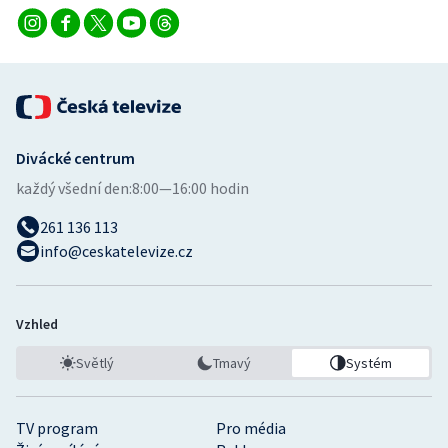
Divácké centrum
každý všední den:
8:00—16:00 hodin
261 136 113
info@ceskatelevize.cz
Vzhled
Světlý
Tmavý
Systém
TV program
Pro média