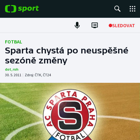
POPULÁRNÍ
SLEDOVAT
Fotbal
FOTBAL
Sparta chystá po neuspěšné
Hokej
sezóně změny
Tenis
dot
,
roh
30. 5. 2011
|
Zdroj:
ČTK
,
ČT24
Atletika
Cyklistika
DALŠÍ SPORTY
Americký fotbal
NEPŘEHLÉDNĚTE