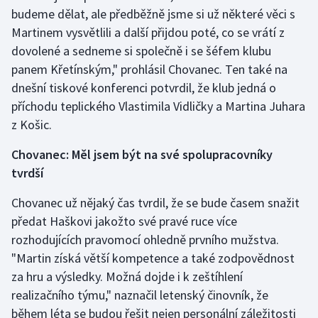
Stolní tenis
budeme dělat, ale předběžně jsme si už některé věci s
Martinem vysvětlili a další přijdou poté, co se vrátí z
Triatlon
dovolené a sedneme si společně i se šéfem klubu
panem Křetínským," prohlásil Chovanec. Ten také na
Veslování
dnešní tiskové konferenci potvrdil, že klub jedná o
příchodu teplického Vlastimila Vidličky a Martina Juhara
Vodní slalom
z Košic.
Volejbal
Chovanec: Měl jsem být na své spolupracovníky
tvrdší
Ostatní
Chovanec už nějaký čas tvrdil, že se bude časem snažit
předat Haškovi jakožto své pravé ruce více
rozhodujících pravomocí ohledně prvního mužstva.
"Martin získá větší kompetence a také zodpovědnost
za hru a výsledky. Možná dojde i k zeštíhlení
realizačního týmu," naznačil letenský činovník, že
během léta se budou řešit nejen personální záležitosti