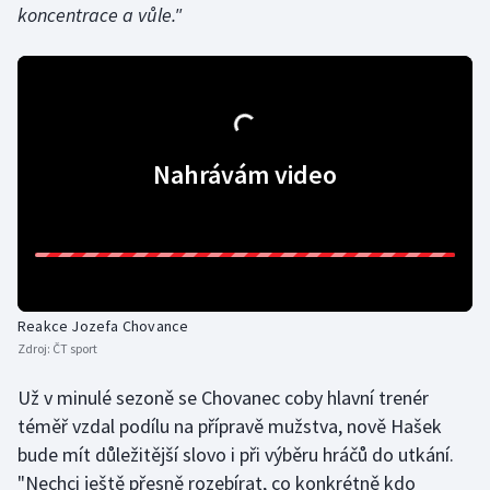
koncentrace a vůle."
Olympijské hry
Parasport
Plavání
Nahrávám video
Plážový volejbal
Ragby
Rychlobruslení
Reakce Jozefa Chovance
Rychlostní kanoistika
Zdroj:
ČT sport
Už v minulé sezoně se Chovanec coby hlavní trenér
Short track
téměř vzdal podílu na přípravě mužstva, nově Hašek
Sportovní střelba
bude mít důležitější slovo i při výběru hráčů do utkání.
"Nechci ještě přesně rozebírat, co konkrétně kdo