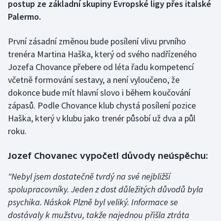
postup ze základní skupiny Evropské ligy přes italské
Palermo.
Gymnastika
První zásadní změnou bude posílení vlivu prvního
Házená
trenéra Martina Haška, který od svého nadřízeného
Jozefa Chovance přebere od léta řadu kompetencí
Jezdectví
včetně formování sestavy, a není vyloučeno, že
dokonce bude mít hlavní slovo i během koučování
Judo
zápasů. Podle Chovance klub chystá posílení pozice
Krasobruslení
Haška, který v klubu jako trenér působí už dva a půl
roku.
Lezení
Jozef Chovanec vypočetl důvody neúspěchu:
Lyže a snowboard
"Nebyl jsem dostatečně tvrdý na své nejbližší
Moderní pětiboj
spolupracovníky. Jeden z dost důležitých důvodů byla
psychika. Náskok Plzně byl veliký. Informace se
Motorsport
dostávaly k mužstvu, takže najednou přišla ztráta