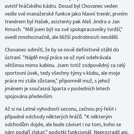
uvnitř hráčského kádru. Dosud byl Chovanec veden
vedle své manažerské funkce jako hlavní trenér; prvním
trenérem byl Hašek, asistenty pak Aleš Jindra a Jan
Kmoch. "Měl jsem být na své spolupracovníky tvrdší,"
uvedl mnohoznačně, ale bližší podrobnosti nesdělil.
Chovanec odmítl, že by se nově definitivně stáhl do
ústraní. "Náplň mojí práce se už nyní odehrávala
většinou mimo kabinu. Jsem totiž zodpovědný za celý
sportovní úsek, tedy všechny týmy v klubu, ale moje
práce mi stále zůstane," připomněl muž, s jehož
jménem je současná Sparta v posledních letech
spojována především.
Až si na Letné vyhodnotí sezonu, začnou prý řešit i
případné odchody některých hráčů. "K některým
odchodům dojde, ale bude záviset i na tom, koho se
nám podaří získat," podotkl funkcionář. Neprozradil ani,