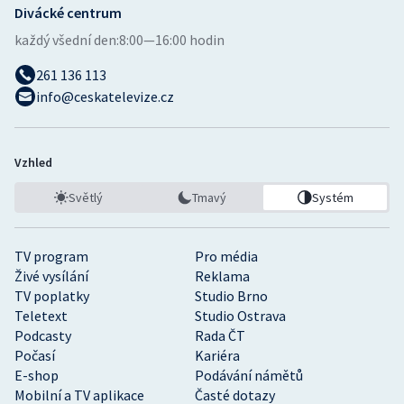
Divácké centrum
každý všední den:
8:00—16:00 hodin
261 136 113
info@ceskatelevize.cz
Vzhled
Světlý
Tmavý
Systém
TV program
Pro média
Živé vysílání
Reklama
TV poplatky
Studio Brno
Teletext
Studio Ostrava
Podcasty
Rada ČT
Počasí
Kariéra
E-shop
Podávání námětů
Mobilní a TV aplikace
Časté dotazy