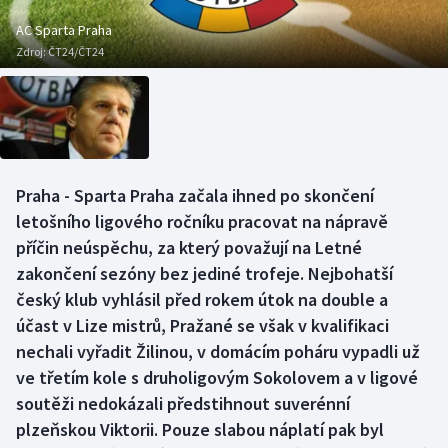
Baseball a softbal
Soutěže
AC Sparta Praha
Zdroj:
ČT24/ČT24
Basketbal
Historické návraty
Biatlon
Aplikace ČT sport
Boby a skeleton
AZ kvíz
Praha - Sparta Praha začala ihned po skončení
Box
letošního ligového ročníku pracovat na nápravě
příčin neúspěchu, za který považují na Letné
Curling
zakončení sezóny bez jediné trofeje. Nejbohatší
český klub vyhlásil před rokem útok na double a
Dostihy
účast v Lize mistrů, Pražané se však v kvalifikaci
Florbal
nechali vyřadit Žilinou, v domácím poháru vypadli už
ve třetím kole s druholigovým Sokolovem a v ligové
Futsal
soutěži nedokázali předstihnout suverénní
plzeňskou Viktorii. Pouze slabou náplatí pak byl
Golf