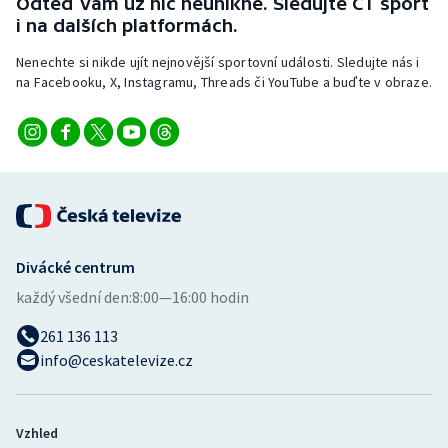
Odteď vám už nic neunikne. Sledujte ČT sport
Stolní tenis
i na dalších platformách.
Triatlon
Nenechte si nikde ujít nejnovější sportovní události. Sledujte nás i
na Facebooku, X, Instagramu, Threads či YouTube a buďte v obraze.
Veslování
Vodní slalom
Volejbal
Ostatní
Divácké centrum
každý všední den:
8:00—16:00 hodin
261 136 113
info@ceskatelevize.cz
Vzhled