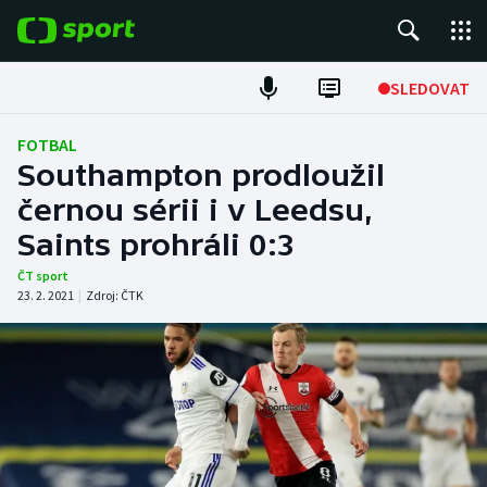
POPULÁRNÍ
SLEDOVAT
Fotbal
FOTBAL
Southampton prodloužil
Hokej
černou sérii i v Leedsu,
Saints prohráli 0:3
Tenis
ČT sport
Atletika
23. 2. 2021
|
Zdroj:
ČTK
Cyklistika
DALŠÍ SPORTY
Americký fotbal
NEPŘEHLÉDNĚTE