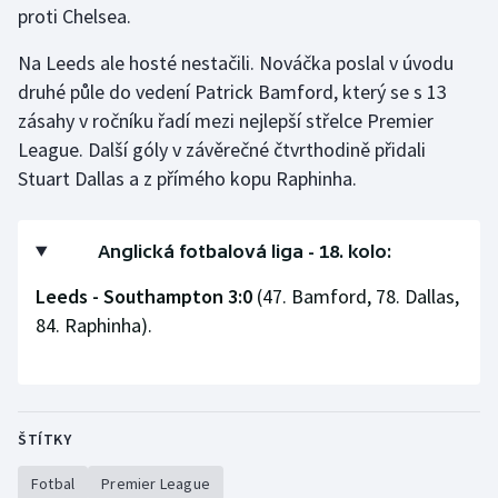
proti Chelsea.
Gymnastika
Na Leeds ale hosté nestačili. Nováčka poslal v úvodu
druhé půle do vedení Patrick Bamford, který se s 13
Házená
zásahy v ročníku řadí mezi nejlepší střelce Premier
League. Další góly v závěrečné čtvrthodině přidali
Jezdectví
Stuart Dallas a z přímého kopu Raphinha.
Judo
Anglická fotbalová liga - 18. kolo:
Krasobruslení
Leeds - Southampton 3:0
(47. Bamford, 78. Dallas,
Lezení
84. Raphinha).
Lyže a snowboard
Moderní pětiboj
ŠTÍTKY
Motorsport
Fotbal
Premier League