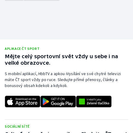
Olympijské hry
Parasport
Plavání
APLIKACE ČT SPORT
Plážový volejbal
Mějte celý sportovní svět vždy u sebe i na
velké obrazovce.
Ragby
S mobilní aplikací, HbbTV a apkou iVysílání ve své chytré televizi
máte ČT sport vždy po ruce. Sledujte přímé přenosy, články a
Rychlobruslení
bonusový obsah kdekoli a kdykoli.
Rychlostní kanoistika
Short track
Sportovní střelba
SOCIÁLNÍ SÍTĚ