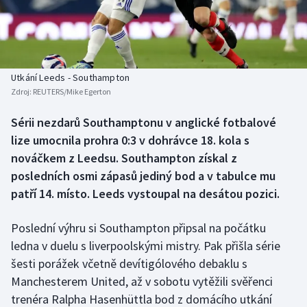
Baseball a softbal
Soutěže
Basketbal
Historické návraty
Biatlon
Aplikace ČT sport
Utkání Leeds - Southampton
Zdroj:
REUTERS/Mike Egerton
Boby a skeleton
AZ kvíz
Sérii nezdarů Southamptonu v anglické fotbalové
lize umocnila prohra 0:3 v dohrávce 18. kola s
Box
nováčkem z Leedsu. Southampton získal z
Curling
posledních osmi zápasů jediný bod a v tabulce mu
patří 14. místo. Leeds vystoupal na desátou pozici.
Dostihy
Poslední výhru si Southampton připsal na počátku
Florbal
ledna v duelu s liverpoolskými mistry. Pak přišla série
šesti porážek včetně devítigólového debaklu s
Futsal
Manchesterem United, až v sobotu vytěžili svěřenci
trenéra Ralpha Hasenhüttla bod z domácího utkání
Golf