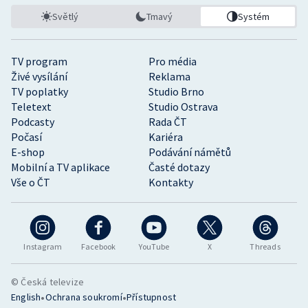
Světlý
Tmavý
Systém
TV program
Pro média
Živé vysílání
Reklama
TV poplatky
Studio Brno
Teletext
Studio Ostrava
Podcasty
Rada ČT
Počasí
Kariéra
E-shop
Podávání námětů
Mobilní a TV aplikace
Časté dotazy
Vše o ČT
Kontakty
Instagram
Facebook
YouTube
X
Threads
© Česká televize
•
•
English
Ochrana soukromí
Přístupnost