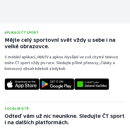
Olympijské hry
Parasport
APLIKACE ČT SPORT
Plavání
Mějte celý sportovní svět vždy u sebe i na
velké obrazovce.
Plážový volejbal
S mobilní aplikací, HbbTV a apkou iVysílání ve své chytré televizi
máte ČT sport vždy po ruce. Sledujte přímé přenosy, články a
Ragby
bonusový obsah kdekoli a kdykoli.
Rychlobruslení
Rychlostní kanoistika
Short track
SOCIÁLNÍ SÍTĚ
Odteď vám už nic neunikne. Sledujte ČT sport
Sportovní střelba
i na dalších platformách.