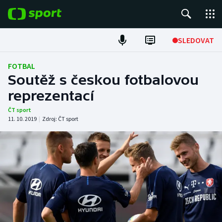
POPULÁRNÍ
SLEDOVAT
Fotbal
FOTBAL
Soutěž s českou fotbalovou
Hokej
reprezentací
Tenis
ČT sport
11. 10. 2019
|
Zdroj:
ČT sport
Atletika
Cyklistika
DALŠÍ SPORTY
Americký fotbal
NEPŘEHLÉDNĚTE