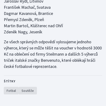
Jaroslav Rýdl, Litvínov
František Machač, Svatava
Gymnastika
Dagmar Kavanová, Brantice
Přemysl Zdeněk, Plzeň
Házená
Martin Bartoš, Klášterec nad Ohří
Zdeněk Nagy, Jeseník
Jezdectví
Ze všech správných odpovědí vylosujeme jednoho
Judo
výherce, který se může těšit na voucher v hodnotě 3000
Kč na oblečení od firmy Steilmann a dalších 5 výherců
Krasobruslení
triček italské značky Benvenuto, které oblékají hráči
české fotbalové reprezentace.
Lezení
Lyže a snowboard
ŠTÍTKY
Moderní pětiboj
Fotbal
Soutěže
Motorsport