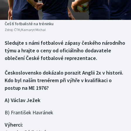
Baseball a softbal
Soutěže
Basketbal
Historické návraty
Čeští fotbalisté na tréninku
Zdroj:
ČTK/Kamaryt Michal
Biatlon
Aplikace ČT sport
Sledujte s námi fotbalové zápasy českého národního
Boby a skeleton
AZ kvíz
týmu a hrajte o ceny od oficiálního dodavatele
oblečení České fotbalové reprezentace.
Box
Československo dokázalo porazit Anglii 2x v historii.
Curling
Kdo byl naším trenérem při výhře v kvalifikaci o
postup na ME 1976?
Dostihy
A) Václav Ježek
Florbal
B) František Havránek
Futsal
Výherci:
Golf