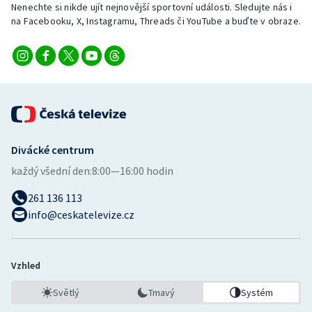
Nenechte si nikde ujít nejnovější sportovní události. Sledujte nás i
Stolní tenis
na Facebooku, X, Instagramu, Threads či YouTube a buďte v obraze.
Triatlon
Veslování
Vodní slalom
Volejbal
Divácké centrum
každý všední den:
8:00—16:00 hodin
Ostatní
261 136 113
info@ceskatelevize.cz
Vzhled
Světlý
Tmavý
Systém