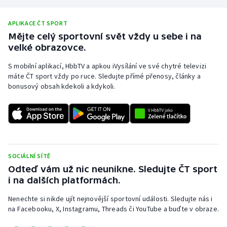
Olympijské hry
APLIKACE ČT SPORT
Mějte celý sportovní svět vždy u sebe i na
Parasport
velké obrazovce.
Plavání
S mobilní aplikací, HbbTV a apkou iVysílání ve své chytré televizi
máte ČT sport vždy po ruce. Sledujte přímé přenosy, články a
bonusový obsah kdekoli a kdykoli.
Plážový volejbal
Ragby
Rychlobruslení
SOCIÁLNÍ SÍTĚ
Rychlostní kanoistika
Odteď vám už nic neunikne. Sledujte ČT sport
i na dalších platformách.
Short track
Nenechte si nikde ujít nejnovější sportovní události. Sledujte nás i
na Facebooku, X, Instagramu, Threads či YouTube a buďte v obraze.
Sportovní střelba