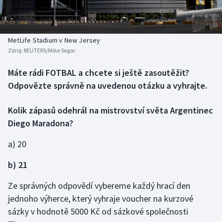
Baseball a softbal
Soutěže
Basketbal
Historické návraty
MetLife Stadium v New Jersey
Zdroj:
REUTERS/Mike Segar
Biatlon
Aplikace ČT sport
Máte rádi FOTBAL a chcete si ještě zasoutěžit?
Boby a skeleton
AZ kvíz
Odpovězte správně na uvedenou otázku a vyhrajte.
Box
Kolik zápasů odehrál na mistrovství světa Argentinec
Diego Maradona?
Curling
a) 20
Dostihy
b) 21
Florbal
Ze správných odpovědí vybereme každý hrací den
Futsal
jednoho výherce, který vyhraje voucher na kurzové
sázky v hodnotě 5000 Kč od sázkové společnosti
Golf