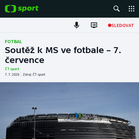
POPULÁRNÍ
SLEDOVAT
Fotbal
FOTBAL
Soutěž k MS ve fotbale – 7.
Hokej
července
Tenis
ČT sport
7. 7. 2026
|
Zdroj:
ČT sport
Atletika
Cyklistika
DALŠÍ SPORTY
Americký fotbal
NEPŘEHLÉDNĚTE