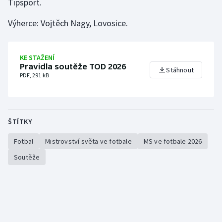
Tipsport.
Výherce: Vojtěch Nagy, Lovosice.
Gymnastika
Házená
KE STAŽENÍ
Pravidla soutěže TOD 2026
Jezdectví
Stáhnout
PDF, 291 kB
Judo
Krasobruslení
ŠTÍTKY
Lezení
Fotbal
Mistrovství světa ve fotbale
MS ve fotbale 2026
Soutěže
Lyže a snowboard
Moderní pětiboj
Motorsport