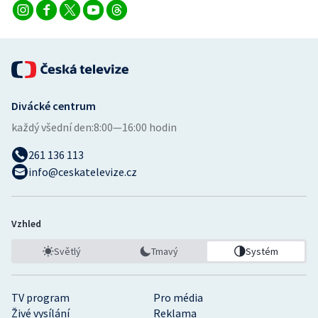
Stolní tenis
Triatlon
Veslování
Divácké centrum
Vodní slalom
každý všední den:
8:00—16:00 hodin
Volejbal
261 136 113
info@ceskatelevize.cz
Ostatní
Vzhled
Světlý
Tmavý
Systém
TV program
Pro média
Živé vysílání
Reklama