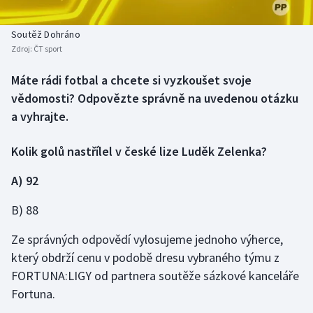
Baseball a softbal
Soutěže
Soutěž Dohráno
Basketbal
Historické návraty
Zdroj:
ČT sport
Biatlon
Aplikace ČT sport
Máte rádi fotbal a chcete si vyzkoušet svoje
vědomosti? Odpovězte správně na uvedenou otázku
Boby a skeleton
AZ kvíz
a vyhrajte.
Box
Kolik golů nastřílel v české lize Luděk Zelenka?
Curling
A) 92
B) 88
Dostihy
Ze správných odpovědí vylosujeme jednoho výherce,
Florbal
který obdrží cenu v podobě dresu vybraného týmu z
FORTUNA:LIGY od partnera soutěže sázkové kanceláře
Futsal
Fortuna.
Golf