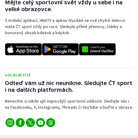
Mějte celý sportovní svět vždy u sebe i na
velké obrazovce.
Olympijské hry
S mobilní aplikací, HbbTV a apkou iVysílání ve své chytré televizi
Parasport
máte ČT sport vždy po ruce. Sledujte přímé přenosy, články a
bonusový obsah kdekoli a kdykoli.
Plavání
Plážový volejbal
Ragby
SOCIÁLNÍ SÍTĚ
Odteď vám už nic neunikne. Sledujte ČT sport
Rychlobruslení
i na dalších platformách.
Rychlostní kanoistika
Nenechte si nikde ujít nejnovější sportovní události. Sledujte nás i
na Facebooku, X, Instagramu, Threads či YouTube a buďte v obraze.
Short track
Sportovní střelba