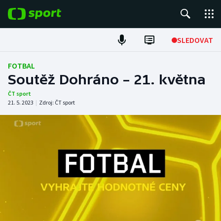
POPULÁRNÍ
SLEDOVAT
Fotbal
FOTBAL
Soutěž Dohráno – 21. května
Hokej
ČT sport
21. 5. 2023
|
Zdroj:
ČT sport
Tenis
Atletika
Cyklistika
DALŠÍ SPORTY
Americký fotbal
NEPŘEHLÉDNĚTE