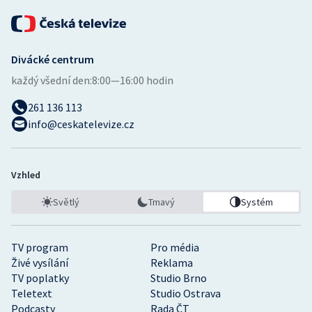
Stolní tenis
Triatlon
Divácké centrum
Veslování
každý všední den:
8:00—16:00 hodin
261 136 113
Vodní slalom
info@ceskatelevize.cz
Volejbal
Vzhled
Ostatní
Světlý
Tmavý
Systém
TV program
Pro média
Živé vysílání
Reklama
TV poplatky
Studio Brno
Teletext
Studio Ostrava
Podcasty
Rada ČT