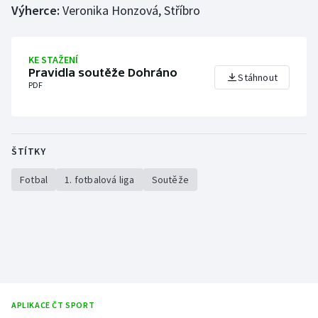
Výherce:
Veronika Honzová, Stříbro
Gymnastika
KE STAŽENÍ
Házená
Pravidla soutěže Dohráno
Stáhnout
PDF
Jezdectví
Judo
ŠTÍTKY
Krasobruslení
Fotbal
1. fotbalová liga
Soutěže
Lezení
Lyže a snowboard
Moderní pětiboj
Motorsport
APLIKACE ČT SPORT