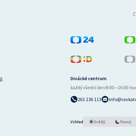
Č
Divácké centrum
ů
každý všední den:
8:00—16:00 ho
261 136 113
info@ceskate
Vzhled
Světlý
Tmavý