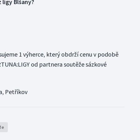
 ligy Blšany?
sujeme 1 výherce, který obdrží cenu v podobě
RTUNA:LIGY od partnera soutěže sázkové
, Petříkov
že