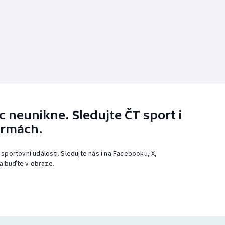
 neunikne. Sledujte ČT sport i
ormách.
 sportovní události. Sledujte nás i na Facebooku, X,
a buďte v obraze.