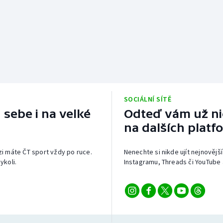
SOCIÁLNÍ SÍTĚ
 sebe i na velké
Odteď vám už nic
na dalších platf
izi máte ČT sport vždy po ruce.
Nenechte si nikde ujít nejnovější
ykoli.
Instagramu, Threads či YouTube 