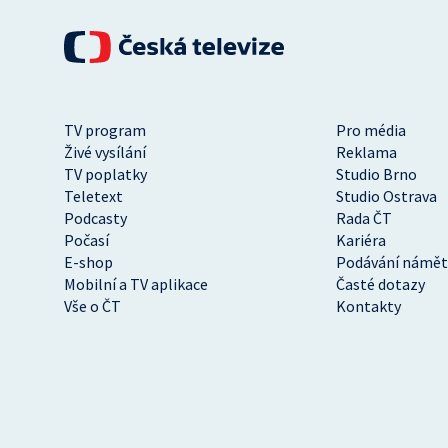
TV program
Pro média
Živé vysílání
Reklama
TV poplatky
Studio Brno
Teletext
Studio Ostrava
Podcasty
Rada ČT
Počasí
Kariéra
E-shop
Podávání námět
Mobilní a TV aplikace
Časté dotazy
Vše o ČT
Kontakty