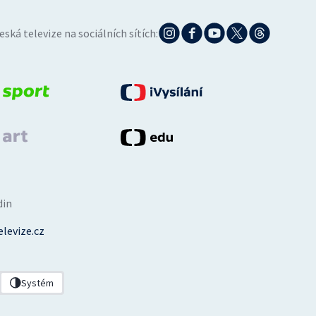
eská televize na sociálních sítích:
din
levize.cz
Systém