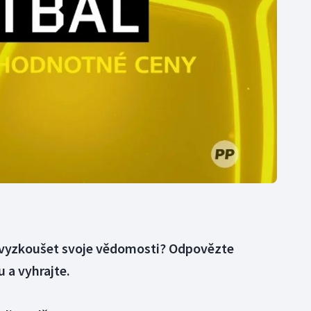
Moderní pětiboj
Triatlon
Motorsport
Veslování
Olympijské hry
Vodní slalom
Parasport
Volejbal
Plavání
Ostatní
Plážový volejbal
si vyzkoušet svoje vědomosti? Odpovězte
 a vyhrajte.