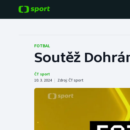
POPULÁRNÍ
DALŠÍ SPORTY
Fotbal
Americký fotbal
FOTBAL
Soutěž Dohrán
Hokej
Baseball a softbal
Tenis
Basketbal
ČT sport
10. 3. 2024
|
Zdroj:
ČT sport
Atletika
Biatlon
Cyklistika
Boby a skeleton
Box