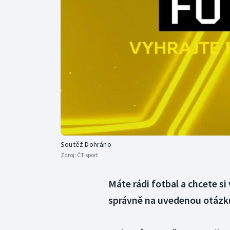
Curling
Dostihy
Florbal
Futsal
Golf
Gymnastika
Soutěž Dohráno
Zdroj:
ČT sport
Máte rádi fotbal a chcete 
správně na uvedenou otázku